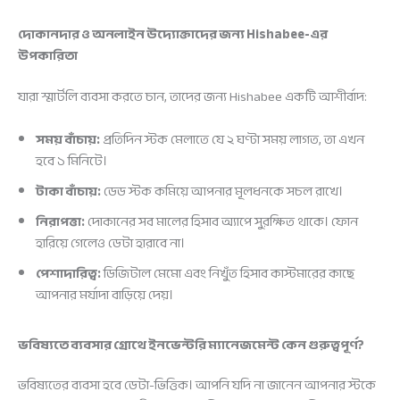
দোকানদার ও অনলাইন উদ্যোক্তাদের জন্য Hishabee-এর
উপকারিতা
যারা স্মার্টলি ব্যবসা করতে চান, তাদের জন্য Hishabee একটি আশীর্বাদ:
সময় বাঁচায়:
প্রতিদিন স্টক মেলাতে যে ২ ঘণ্টা সময় লাগত, তা এখন
হবে ১ মিনিটে।
টাকা বাঁচায়:
ডেড স্টক কমিয়ে আপনার মূলধনকে সচল রাখে।
নিরাপত্তা:
দোকানের সব মালের হিসাব অ্যাপে সুরক্ষিত থাকে। ফোন
হারিয়ে গেলেও ডেটা হারাবে না।
পেশাদারিত্ব:
ডিজিটাল মেমো এবং নিখুঁত হিসাব কাস্টমারের কাছে
আপনার মর্যাদা বাড়িয়ে দেয়।
ভবিষ্যতে ব্যবসার গ্রোথে ইনভেন্টরি ম্যানেজমেন্ট কেন গুরুত্বপূর্ণ?
ভবিষ্যতের ব্যবসা হবে ডেটা-ভিত্তিক। আপনি যদি না জানেন আপনার স্টকে