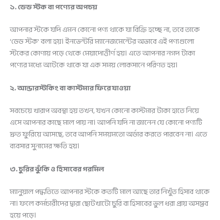
১. ডেড স্টক বা পণ্যের অপচয়
আপনার স্টকে যদি এমন কোনো পণ্য থাকে যা বিক্রি হচ্ছে না, তবে তাকে
‘ডেড স্টক’ বলা হয়। ইনভেন্টরি ম্যানেজমেন্টের অভাবে এই পণ্যগুলো
স্টকের কোণায় পড়ে থেকে মেয়াদোত্তীর্ণ হয়। এতে আপনার নগদ টাকা
পণ্যের মধ্যে আটকে থাকে যা এক সময় লোকসানে পরিণত হয়।
২. আন্ডারস্টকিং বা কাস্টমার ফিরে যাওয়া
সবচেয়ে খারাপ অবস্থা হয় তখন, যখন কোনো কাস্টমার টাকা হাতে নিয়ে
এসে আপনার কাছে মাল পায় না। আপনি যদি না জানেন যে কোনো পণ্যটি
দ্রুত ফুরিয়ে আসছে, তবে আপনি সময়মতো অর্ডার করতে পারবেন না। এতে
ব্যবসার সুনামের ক্ষতি হয়।
৩. চুরির ঝুঁকি ও হিসাবের গরমিল
ম্যানুয়াল পদ্ধতিতে আপনার স্টকে কতটি মাল আছে তার নিখুঁত হিসাব থাকে
না। ফলে কর্মচারীদের দ্বারা ছোটখাটো চুরি বা হিসাবের ভুল ধরা প্রায় অসম্ভব
হয়ে পড়ে।