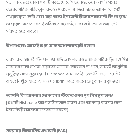
গত এক বছরে কোন পণ্যটি সবচেয়ে বেশি চলেছে, তবে আপনি পরের
বছরের সঠিক পরিকল্পনা করতে পারবেন না। Hishabee আপনাকে সেই
পাওয়ারফুল ডেটা দেয়। যারা আজ
ইনভেন্টরি ম্যানেজমেন্ট কি
তা বুঝে
তা প্রয়োগ করবে, তারাই ভবিষ্যতে বড় চেইন শপ বা ই-কমার্স জায়ান্টে
পরিণত হতে পারবে।
উপসংহার: আজই শুরু হোক আপনার স্মার্ট ব্যবসা
ব্যবসা করা মানেই টেনশন নয়, যদি আপনার কাছে থাকে সঠিক টুল। জসিম
সাহেবের মতো পণ্যের মেয়াদের অভাবে লোকসান না গুনে, আজই আধুনিক
প্রযুক্তির সাথে যুক্ত হোন। Hishabee আপনার ইনভেন্টরি ম্যানেজমেন্ট
রাখবে নিখুঁত, যাতে আপনি মনোযোগ দিতে পারেন শুধু ব্যবসার বৃদ্ধিতে।
আপনি কি আপনার দোকানের স্টকের ওপর পূর্ণ নিয়ন্ত্রণ চান?
[এখনই Hishabee অ্যাপ ডাউনলোড করুন এবং আপনার ব্যবসার জন্য
ইনভেন্টরি ম্যানেজমেন্ট সহজ করুন!]
সচরাচর জিজ্ঞাসিত প্রশ্নাবলী (FAQ)