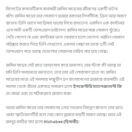
সিলেটের কসমেটিকস ব্যবসায়ী জসিম সাহেবের জীবনের একটি ঘটনা
বলি। জসিম সাহেব তার দোকানে হাজার রকমের লিপস্টিক, ক্রিম আর সাবান
রাখেন। তিনি আগে সব হিসাব খাতায় লিখে রাখতেন। একদিন এক কাস্টমার
এসে দামী একটি ফেসওয়াশ চাইলেন। জসিম সাহেব সারা দোকান খুঁজেও
সেটা পেলেন না এবং কাস্টমার অন্য দোকানে চলে গেলেন। পরদিন দোকান
পরিষ্কার করতে গিয়ে তিনি দেখলেন, একদম পেছনের তাকে ৫টি সেই
ফেসওয়াশ পড়ে আছে যেগুলোর মেয়াদের তারিখ পার হয়ে গেছে।
জসিম সাহেব সেই রাতে আফসোস করে ভাবলেন, তার স্টকে কী আছে তা
যদি তিনি সময়মতো জানতেন, তবে তার এই লোকসান হতো না। জসিম
সাহেবের মতো এই সমস্যার সম্মুখীন হন বাংলাদেশের হাজারো ব্যবসায়ী। এই
সমস্যা থেকে বাঁচার একমাত্র সমাধান হলো
ইনভেন্টরি ম্যানেজমেন্ট কি
তা বোঝা এবং তা সঠিকভাবে প্রয়োগ করা।
আজ জসিম সাহেব তার দোকানের ওপর শতভাগ নিয়ন্ত্রণ রাখেন। তার হাতে
থাকা স্মার্টফোনটিই বলে দেয় কোন ড্রয়ারে কয়টি সাবান আছে। আর এই
জাদুর কাঠির নাম হলো
Hishabee (হিসাবী)
।