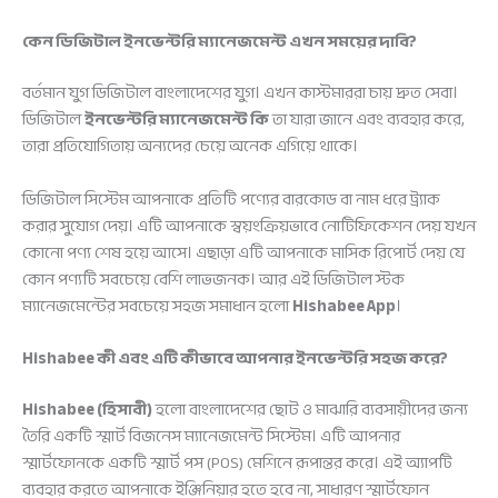
কেন ডিজিটাল ইনভেন্টরি ম্যানেজমেন্ট এখন সময়ের দাবি?
বর্তমান যুগ ডিজিটাল বাংলাদেশের যুগ। এখন কাস্টমাররা চায় দ্রুত সেবা।
ডিজিটাল
ইনভেন্টরি ম্যানেজমেন্ট কি
তা যারা জানে এবং ব্যবহার করে,
তারা প্রতিযোগিতায় অন্যদের চেয়ে অনেক এগিয়ে থাকে।
ডিজিটাল সিস্টেম আপনাকে প্রতিটি পণ্যের বারকোড বা নাম ধরে ট্র্যাক
করার সুযোগ দেয়। এটি আপনাকে স্বয়ংক্রিয়ভাবে নোটিফিকেশন দেয় যখন
কোনো পণ্য শেষ হয়ে আসে। এছাড়া এটি আপনাকে মাসিক রিপোর্ট দেয় যে
কোন পণ্যটি সবচেয়ে বেশি লাভজনক। আর এই ডিজিটাল স্টক
ম্যানেজমেন্টের সবচেয়ে সহজ সমাধান হলো
Hishabee App
।
Hishabee কী এবং এটি কীভাবে আপনার ইনভেন্টরি সহজ করে?
Hishabee (হিসাবী)
হলো বাংলাদেশের ছোট ও মাঝারি ব্যবসায়ীদের জন্য
তৈরি একটি স্মার্ট বিজনেস ম্যানেজমেন্ট সিস্টেম। এটি আপনার
স্মার্টফোনকে একটি স্মার্ট পস (POS) মেশিনে রূপান্তর করে। এই অ্যাপটি
ব্যবহার করতে আপনাকে ইঞ্জিনিয়ার হতে হবে না, সাধারণ স্মার্টফোন