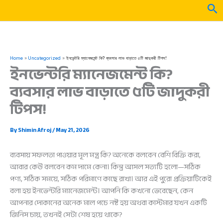
Skip
Sea
to
content
Home
Uncategorized
ইনভেন্টরি ম্যানেজমেন্ট কি? ব্যবসার লাভ বাড়াতে ৫টি জাদুকরী টিপস!
ইনভেন্টরি ম্যানেজমেন্ট কি?
ব্যবসার লাভ বাড়াতে ৫টি জাদুকরী
টিপস!
By
Shimin Afroj
/
May 21, 2026
ব্যবসায় সফলতা পাওয়ার মূল মন্ত্র কি? অনেকে বলবেন বেশি বিক্রি করা,
আবার কেউ বলবেন কম দামে কেনা। কিন্তু আসল সত্যটি হলো—সঠিক
পণ্য, সঠিক সময়ে, সঠিক পরিমাণে কাছে রাখা। আর এই পুরো প্রক্রিয়াটিকেই
বলা হয় ইনভেন্টরি ম্যানেজমেন্ট। আপনি কি কখনো ভেবেছেন, কেন
আপনার দোকানের অনেক মাল পচে নষ্ট হয় অথবা কাস্টমার যখন একটি
জিনিস চায়, তখনই সেটা শেষ হয়ে থাকে?