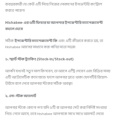
ব্যবহারকারী যে কেউ এটি দিয়ে নিজের দোকানের ইনভেন্টরি কন্ট্রোল
করতে পারেন।
Hishabee-এর ৫টি ফিচার যা আপনার ইনভেন্টরি ম্যানেজমেন্ট
বদলে দেবে
সঠিক
ইনভেন্টরি ম্যানেজমেন্ট কি
এবং এটি কীভাবে করতে হয়, তা
Hishabee অ্যাপের মাধ্যমে করা পানির মতো সহজ:
১. স্মার্ট স্টক ট্র্যাকিং (Stock-in/Stock-out)
আপনি যখনই নতুন মাল কিনবেন, তা অ্যাপে এন্ট্রি দেবেন এবং বিক্রির সময়
এটি অটোমেটিক কমে যাবে। ফলে আপনার হাতে থাকা ফোনটিই রিয়েল-
টাইমে বলে দেবে আপনার স্টকের সঠিক অবস্থা।
২. লো-স্টক অ্যালার্ট
আপনার স্টকে কোনো পণ্য যদি ৫টি বা আপনার সেট করা নির্দিষ্ট সংখ্যার
নিচে নেমে আসে, তবে Hishabee আপনাকে সাথে সাথে অ্যালার্ট দেবে।