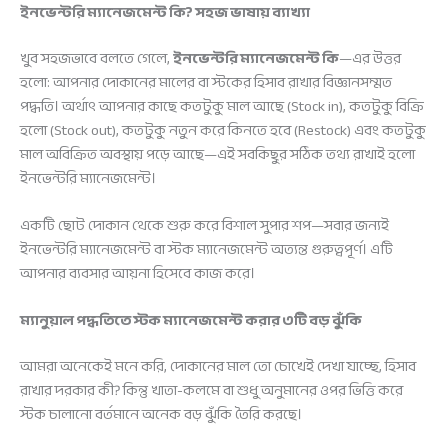
ইনভেন্টরি ম্যানেজমেন্ট কি? সহজ ভাষায় ব্যাখ্যা
খুব সহজভাবে বলতে গেলে,
ইনভেন্টরি ম্যানেজমেন্ট কি
—এর উত্তর
হলো: আপনার দোকানের মালের বা স্টকের হিসাব রাখার বিজ্ঞানসম্মত
পদ্ধতি। অর্থাৎ আপনার কাছে কতটুকু মাল আছে (Stock in), কতটুকু বিক্রি
হলো (Stock out), কতটুকু নতুন করে কিনতে হবে (Restock) এবং কতটুকু
মাল অবিক্রিত অবস্থায় পড়ে আছে—এই সবকিছুর সঠিক তথ্য রাখাই হলো
ইনভেন্টরি ম্যানেজমেন্ট।
একটি ছোট দোকান থেকে শুরু করে বিশাল সুপার শপ—সবার জন্যই
ইনভেন্টরি ম্যানেজমেন্ট বা স্টক ম্যানেজমেন্ট অত্যন্ত গুরুত্বপূর্ণ। এটি
আপনার ব্যবসার আয়না হিসেবে কাজ করে।
ম্যানুয়াল পদ্ধতিতে স্টক ম্যানেজমেন্ট করার ৩টি বড় ঝুঁকি
আমরা অনেকেই মনে করি, দোকানের মাল তো চোখেই দেখা যাচ্ছে, হিসাব
রাখার দরকার কী? কিন্তু খাতা-কলমে বা শুধু অনুমানের ওপর ভিত্তি করে
স্টক চালানো বর্তমানে অনেক বড় ঝুঁকি তৈরি করছে।