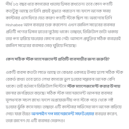
দীর্ঘ ১৫ বছর ধরে কাগজের খাতায় হিসাব রাখতেন। তবে কোন পণ্যটি
কতটুকু আছে তা তিনি প্রায়ই বুঝতে পারতেন না। ফলে অনেক সময়
কাস্টমার এসে ফিরে যেত কারণ পণ্যটি স্টকে ছিল না। অবশেষে তিনি
Hishabee অ্যাপ ব্যবহার শুরু করলেন। এখন জামিল সাহেবের ব্যবসার
প্রতিটি পণ্যের হিসাব হাতের মুঠোয় থাকে। তাছাড়া, ডিজিটাল ডাটা থাকায়
তার পণ্য হারিয়ে যাওয়ার কোনো ভয় নেই। আসলে প্রযুক্তির সঠিক ব্যবহারই
জামিল সাহেবের ব্যবসার মোড় ঘুরিয়ে দিয়েছে।
কেন সঠিক স্টক ম্যানেজমেন্ট প্রতিটি ব্যবসায়ীর জন্য জরুরি?
একটি ব্যবসা কতটা লাভে আছে তা বোঝার একমাত্র উপায় হলো সঠিক স্টক
রেকর্ড রাখা। তবে হাতে লেখা কাগজে ভুল হওয়ার সম্ভাবনা অনেক বেশি
থাকে। তাই বর্তমানে ডিজিটাল সিস্টেমে
স্টক ম্যানেজমেন্ট করার উপায়
জানার জনপ্রিয়তা বাড়ছে। সঠিক স্টক ম্যানেজমেন্ট আপনার ব্যবসার
মূলধনকে সচল রাখে। ফলে অপ্রয়োজনীয় পণ্য স্টকে পড়ে থেকে নষ্ট
হওয়ার ঝুঁকি কমে যায়। তাছাড়া এটি কাস্টমার সার্ভিসের মান অনেক বাড়িয়ে
দেয়। যারা উন্নত
অনলাইন শপ ম্যানেজমেন্ট সফটওয়্যার
ব্যবহার করেন,
তারা জানেন যে এটি ব্যবসার মেরুদণ্ড।