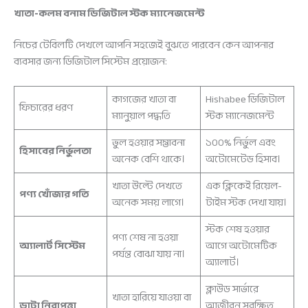
খাতা-কলম বনাম ডিজিটাল স্টক ম্যানেজমেন্ট
নিচের টেবিলটি দেখলে আপনি সহজেই বুঝতে পারবেন কেন আপনার
ব্যবসার জন্য ডিজিটাল সিস্টেম প্রয়োজন:
কাগজের খাতা বা
Hishabee ডিজিটাল
ফিচারের ধরণ
ম্যানুয়াল পদ্ধতি
স্টক ম্যানেজমেন্ট
ভুল হওয়ার সম্ভাবনা
১০০% নির্ভুল এবং
হিসাবের নির্ভুলতা
অনেক বেশি থাকে।
অটোমেটেড হিসাব।
খাতা উল্টে দেখতে
এক ক্লিকেই রিয়েল-
পণ্য খোঁজার গতি
অনেক সময় লাগে।
টাইম স্টক দেখা যায়।
স্টক শেষ হওয়ার
পণ্য শেষ না হওয়া
অ্যালার্ট সিস্টেম
আগে অটোমেটিক
পর্যন্ত বোঝা যায় না।
অ্যালার্ট।
ক্লাউড সার্ভারে
খাতা হারিয়ে যাওয়া বা
ডাটা নিরাপত্তা
আজীবন সুরক্ষিত