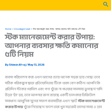
Skip
Sea
to
content
Home
Uncategorized
স্টক ম্যানেজমেন্ট করার উপায়: আপনার ব্যবসার ক্ষতি কমানোর ৫টি নিয়ম
স্টক ম্যানেজমেন্ট করার উপায়:
আপনার ব্যবসার ক্ষতি কমানোর
৫টি নিয়ম
By
Shimin Afroj
/
May 13, 2026
ব্যবসা পরিচালনা করা এখন আগের চেয়ে অনেক সহজ হয়ে গেছে। তবে
সঠিক পরিকল্পনা ছাড়া প্রতিযোগিতায় টিকে থাকা বেশ কঠিন। আপনি কি
প্রতিদিন স্টকের গরমিল এবং পণ্য খুঁজে না পাওয়ার সমস্যায় ভুগছেন? যদি
উত্তর ‘হ্যাঁ’ হয়, তবে আপনার জন্য রয়েছে একটি চমৎকার ডিজিটাল
সমাধান। আধুনিক যুগের সফল ব্যবসায়ীরা এখন স্মার্ট
স্টক ম্যানেজমেন্ট
করার উপায়
খুঁজে নিয়েছেন। ফলে তারা খুব সহজেই তাদের সময় ও শ্রম