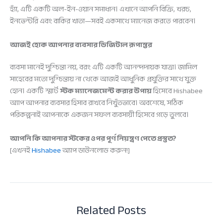
হ্যাঁ, এটি একটি অল-ইন-ওয়ান সমাধান। এখানে আপনি বিক্রি, খরচ,
ইনভেন্টরি এবং বাকির খাতা—সবই একসাথে ম্যানেজ করতে পারবেন।
আজই হোক আপনার ব্যবসার ডিজিটাল রূপান্তর
ব্যবসা মানেই দুশ্চিন্তা নয়, বরং এটি একটি আনন্দদায়ক যাত্রা। জামিল
সাহেবের মতো দুশ্চিন্তায় না থেকে আজই আধুনিক প্রযুক্তির সাথে যুক্ত
হোন। একটি স্মার্ট
স্টক ম্যানেজমেন্ট করার উপায়
হিসেবে Hishabee
অ্যাপ আপনার ব্যবসার হিসাব রাখবে নিখুঁতভাবে। অবশেষে, সঠিক
পরিকল্পনাই আপনাকে একজন সফল ব্যবসায়ী হিসেবে গড়ে তুলবে।
আপনি কি আপনার স্টকের ওপর পূর্ণ নিয়ন্ত্রণ পেতে প্রস্তুত?
[এখনই
Hishabee
অ্যাপ ডাউনলোড করুন!]
Related Posts