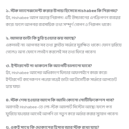
১. স্টক ম্যানেজমেন্ট করার উপায় হিসেবে Hishabee কি নিরাপদ?
হ্যাঁ, Hishabee অ্যাপ অত্যন্ত নিরাপদ। এটি উচ্চমানের এনক্রিপশন ব্যবহার
করে। ফলে আপনার ব্যবসায়িক তথ্য সম্পূর্ণ গোপন ও নিরাপদ থাকে।
২. আমার ডাটা কি চুরি হওয়ার ভয় আছে?
একদমই না। আপনার সব তথ্য ক্লাউড সার্ভারে সুরক্ষিত থাকে। ফোন হারিয়ে
গেলেও অন্য ফোনে লগইন করলেই সব তথ্য ফিরে পাবেন।
৩. ইন্টারনেট না থাকলে কি অ্যাপটি চালানো যাবে?
হ্যাঁ, Hishabee অ্যাপের অধিকাংশ ফিচার অফলাইনে কাজ করে।
ইন্টারনেট কানেকশন পাওয়া মাত্রই ডাটা অটোমেটিক সার্ভারে আপডেট
হয়ে যায়।
৪. স্টক শেষ হওয়ার আগে কি আমি কোনো নোটিফিকেশন পাব?
অবশ্যই! Hishabee-তে লো-স্টক অ্যালার্ট সিস্টেম আছে। ফলে পণ্য
ফুরিয়ে যাওয়ার আগেই আপনি তা নতুন করে অর্ডার করার সুযোগ পাবেন।
৫. একই সাথে কি দোকানের হিসাব আর স্টক রাখা যায়?