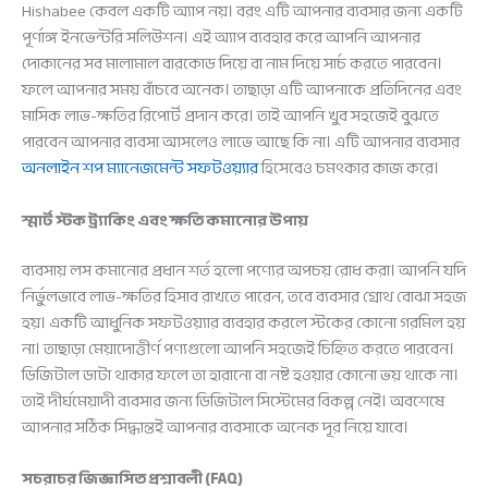
Hishabee কেবল একটি অ্যাপ নয়। বরং এটি আপনার ব্যবসার জন্য একটি
পূর্ণাঙ্গ ইনভেন্টরি সলিউশন। এই অ্যাপ ব্যবহার করে আপনি আপনার
দোকানের সব মালামাল বারকোড দিয়ে বা নাম দিয়ে সার্চ করতে পারবেন।
ফলে আপনার সময় বাঁচবে অনেক। তাছাড়া এটি আপনাকে প্রতিদিনের এবং
মাসিক লাভ-ক্ষতির রিপোর্ট প্রদান করে। তাই আপনি খুব সহজেই বুঝতে
পারবেন আপনার ব্যবসা আসলেও লাভে আছে কি না। এটি আপনার ব্যবসার
অনলাইন শপ ম্যানেজমেন্ট সফটওয়্যার
হিসেবেও চমৎকার কাজ করে।
স্মার্ট স্টক ট্র্যাকিং এবং ক্ষতি কমানোর উপায়
ব্যবসায় লস কমানোর প্রধান শর্ত হলো পণ্যের অপচয় রোধ করা। আপনি যদি
নির্ভুলভাবে লাভ-ক্ষতির হিসাব রাখতে পারেন, তবে ব্যবসার গ্রোথ বোঝা সহজ
হয়। একটি আধুনিক সফটওয়্যার ব্যবহার করলে স্টকের কোনো গরমিল হয়
না। তাছাড়া মেয়াদোত্তীর্ণ পণ্যগুলো আপনি সহজেই চিহ্নিত করতে পারবেন।
ডিজিটাল ডাটা থাকার ফলে তা হারানো বা নষ্ট হওয়ার কোনো ভয় থাকে না।
তাই দীর্ঘমেয়াদী ব্যবসার জন্য ডিজিটাল সিস্টেমের বিকল্প নেই। অবশেষে
আপনার সঠিক সিদ্ধান্তই আপনার ব্যবসাকে অনেক দূর নিয়ে যাবে।
সচরাচর জিজ্ঞাসিত প্রশ্নাবলী (FAQ)