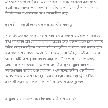
এটি আপনার পকেটে থাকা একজন ডিজিটাল ম্যানেজারের মতো কাজ
করে। আজ আমরা আলোচনা করব কীভাবে একটি স্মার্ট অ্যাপ আপনার
রিটেইল শপ বা দোকানের ভাগ্য বদলে দিতে পারে।
ব্যবসায়ী সালেহ উদ্দিনের বদলে যাওয়া জীবনের গল্প
সিলেটের এক ব্যস্ত কসমেটিকস শোরুমের মালিক সালেহ উদ্দিন সাহেবের
কথা ধরা যাক। তার দোকানে কয়েক হাজার ছোট-বড় আইটেম ছিল। সালেহ
উদ্দিন সাহেব সব হিসাব লাল মলাটের ডায়েরিতে রাখতেন। তবে সমস্যা হতো
মাস শেষে যখন তাকে লাভ-ক্ষতি মেলাতে হতো। তিনি বুঝতেই পারতেন না
কোন পণ্যটি বেশি মুনাফা দিচ্ছে আর কোনটি সেলফে পড়ে নষ্ট হচ্ছে।
অবশেষে তিনি Hishabee অ্যাপ বা একটি আধুনিক
খুচরা ব্যবসা
সফটওয়্যার
ব্যবহার শুরু করলেন। এখন সালেহ উদ্দিন এক ক্লিকেই
জানতে পারেন তার দোকানের বর্তমান অবস্থা। আসলে প্রযুক্তির সঠিক
ব্যবহারই তার ব্যবসাকে অনেক বেশি লাভজনক করে তুলেছে।
১. খুচরা ব্যবসা সফটওয়্যার কি এবং এটি কেন জরুরি?