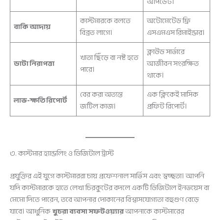
আপডেট।
কাস্টমারকে বলতে
অটোমেটেড ফ্রি
বাকি আদায়
বিব্রত লাগে।
এসএমএস রিমাইন্ডার।
ক্লাউড সার্ভারে
খাতা ছিঁড়ে বা নষ্ট হতে
ডাটা নিরাপত্তা
আজীবন সংরক্ষিত
পারে।
থাকে।
বের করা অত্যন্ত
এক ক্লিকেই মাসিক
লাভ-ক্ষতি রিপোর্ট
জটিল কাজ।
প্রফিট রিপোর্ট।
৩. কাস্টমার হ্যান্ডলিং ও ডিজিটাল ট্রাস্ট
প্রযুক্তির এই যুগে কাস্টমাররা চায় প্রফেশনাল সার্ভিস এবং স্বচ্ছতা। আপনি
যদি কাস্টমারকে হাতে লেখা চিরকুটের বদলে একটি ডিজিটাল ইনভয়েস বা
মেমো দিতে পারেন, তবে আপনার দোকানের বিশ্বাসযোগ্যতা বহুগুণ বেড়ে
যাবে। আধুনিক
খুচরা ব্যবসা সফটওয়্যার
আপনাকে কাস্টমারের