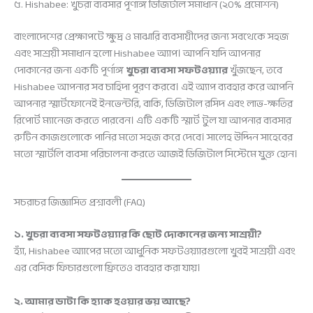
৫. Hishabee: খুচরা ব্যবসার পূর্ণাঙ্গ ডিজিটাল সমাধান (২০% প্রমোশন)
বাংলাদেশের প্রেক্ষাপটে ক্ষুদ্র ও মাঝারি ব্যবসায়ীদের জন্য সবথেকে সহজ
এবং সাশ্রয়ী সমাধান হলো Hishabee অ্যাপ। আপনি যদি আপনার
দোকানের জন্য একটি পূর্ণাঙ্গ
খুচরা ব্যবসা সফটওয়্যার
খুঁজছেন, তবে
Hishabee আপনার সব চাহিদা পূরণ করবে। এই অ্যাপ ব্যবহার করে আপনি
আপনার স্মার্টফোনেই ইনভেন্টরি, বাকি, ডিজিটাল রসিদ এবং লাভ-ক্ষতির
রিপোর্ট ম্যানেজ করতে পারবেন। এটি একটি স্মার্ট টুল যা আপনার ব্যবসার
রুটিন কাজগুলোকে পানির মতো সহজ করে দেবে। সালেহ উদ্দিন সাহেবের
মতো স্মার্টলি ব্যবসা পরিচালনা করতে আজই ডিজিটাল সিস্টেমে যুক্ত হোন।
সচরাচর জিজ্ঞাসিত প্রশ্নাবলী (FAQ)
১. খুচরা ব্যবসা সফটওয়্যার কি ছোট দোকানের জন্য সাশ্রয়ী?
হ্যাঁ, Hishabee অ্যাপের মতো আধুনিক সফটওয়্যারগুলো খুবই সাশ্রয়ী এবং
এর বেসিক ফিচারগুলো ফ্রিতেও ব্যবহার করা যায়।
২. আমার ডাটা কি হ্যাক হওয়ার ভয় আছে?