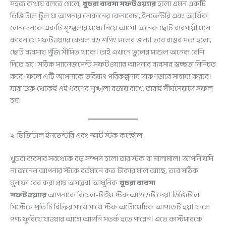
সহজ কথায় বলতে গেলে,
খুচরা ব্যবসা সফটওয়্যার
হলো এমন একটি
ডিজিটাল টুল যা আপনার দোকানের কেনাবেচা, ইনভেন্টরি এবং আর্থিক
লেনদেনকে একটি শৃঙ্খলার মধ্যে নিয়ে আসে। অনেক ছোট ব্যবসায়ী মনে
করেন যে সফটওয়্যার কেবল বড় শপিং মলের জন্য। তবে বাস্তব সত্য হলো,
ছোট ব্যবসায় পুঁজি সীমিত থাকে। তাই এখানে ভুলের মাশুল অনেক বেশি
দিতে হয়। সঠিক ম্যানেজমেন্ট সফটওয়্যার আপনার ব্যবসার স্বচ্ছতা নিশ্চিত
করে। ফলে এটি আপনাকে ভবিষ্যৎ পরিকল্পনায় দারুণভাবে সাহায্য করবে।
যারা শুরু থেকেই এই ধরণের শৃঙ্খলা বজায় রাখে, তারাই দীর্ঘমেয়াদে সফল
হয়।
২. ডিজিটাল ইনভেন্টরি এবং স্মার্ট স্টক কন্ট্রোল
খুচরা ব্যবসার সবথেকে বড় সম্পদ হলো তার স্টক বা মালামাল। আপনি যদি
না জানেন আপনার স্টকে বর্তমানে কত টাকার মাল আছে, তবে সঠিক
মুনাফা বের করা প্রায় অসম্ভব। আধুনিক
খুচরা ব্যবসা
সফটওয়্যার
আপনাকে রিয়েল-টাইম স্টক আপডেট দেয়। ডিজিটাল
সিস্টেমে প্রতিটি বিক্রির সাথে সাথে স্টক অটোমেটিক আপডেট হয়। ফলে
পণ্য ফুরিয়ে যাওয়ার আগে আপনি সতর্ক হতে পারেন। এতে কাস্টমারকে