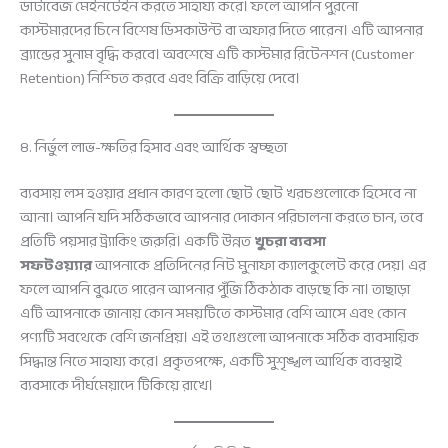
ডাটাবেজ মেইনটেইন করতে সাহায্য করে। ফলে আপনি পুরনো
কাস্টমারদের চিনে বিশেষ ডিসকাউন্ট বা অফার দিতে পারেন। এটি আপনার
ব্র্যান্ডের সুনাম বৃদ্ধি করবে। অবশেষে এটি কাস্টমার রিটেনশন (Customer
Retention) নিশ্চিত করবে এবং বিক্রি বাড়িয়ে দেবে।
৪. নির্ভুল লাভ-ক্ষতির হিসাব এবং আর্থিক স্বচ্ছতা
ব্যবসায় লস হওয়ার প্রধান কারণ হলো ছোট ছোট খরচগুলোকে হিসেবে না
আনা। আপনি যদি সঠিকভাবে আপনার দোকান পরিচালনা করতে চান, তবে
প্রতিটি পয়সার ট্র্যাকিং জরুরি। একটি উন্নত
খুচরা ব্যবসা
সফটওয়্যার
আপনাকে প্রতিদিনের নিট মুনাফা ক্যালকুলেট করে দেয়। এর
ফলে আপনি বুঝতে পারেন আপনার পুঁজি ঠিকঠাক বাড়ছে কি না। তাছাড়া
এটি আপনাকে জানায় কোন সময়টিতে কাস্টমার বেশি আসে এবং কোন
পণ্যটি সবথেকে বেশি জনপ্রিয়। এই তথ্যগুলো আপনাকে সঠিক ব্যবসায়িক
সিদ্ধান্ত নিতে সাহায্য করে। প্রকৃতপক্ষে, একটি সুশৃঙ্খল আর্থিক ব্যবস্থাই
ব্যবসাকে দীর্ঘমেয়াদে টিকিয়ে রাখে।