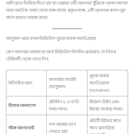
খালি হাতে ফিরিয়ে দিতে হয় না। তাছাড়া এটি আপনার পুঁজিকে অলস মালের
মধ্যে আটকে থাকা থেকে রক্ষা করে। প্রকৃতপক্ষে, এটি আপনার ক্যাশ ফ্লো
সচল রাখতে সাহায্য করে।
ম্যানুয়াল খাতা বনাম ডিজিটাল খুচরা ব্যবসা সফটওয়্যার
কেন আপনার দোকানের জন্য ডিজিটাল সিস্টেম প্রয়োজন, তা নিচের
টেবিলটি থেকে দেখে নিন:
খুচরা ব্যবসা
কাগজের ডায়েরি
বৈশিষ্ট্যের ধরণ
সফটওয়্যার
(ম্যানুয়াল)
(Hishabee)
প্রতিদিন ২-৩ ঘণ্টা
রিয়েল-টাইম এবং
হিসাব মেলাানো
সময় লাগে।
জিরো সেকেন্ড সময়।
প্রতিটি বিক্রির সাথে
পণ্য বারবার গুনে
স্টক আপডেট
সাথে স্বয়ংক্রিয়
দেখতে হয়।