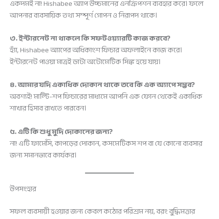
একদমই না! Hishabee অ্যাপ উচ্চমানের এনক্রিপশন ব্যবহার করে। ফলে
আপনার ব্যবসায়িক তথ্য সম্পূর্ণ গোপন ও নিরাপদ থাকে।
৩. ইন্টারনেট না থাকলে কি সফটওয়্যারটি কাজ করবে?
হ্যাঁ, Hishabee অ্যাপের অধিকাংশ ফিচার অফলাইনে কাজ করে।
ইন্টারনেট পাওয়া মাত্রই ডাটা অটোমেটিক সিঙ্ক হয়ে যায়।
৪. আমার যদি একাধিক দোকান থাকে তবে কি এক অ্যাপে সম্ভব?
অবশ্যই! মাল্টি-শপ ফিচারের মাধ্যমে আপনি এক ফোন থেকেই একাধিক
শাখার হিসাব রাখতে পারবেন।
৫. এটি কি শুধু মুদি দোকানের জন্য?
না! এটি ফার্মেসি, কাপড়ের দোকান, কসমেটিকস শপ বা যে কোনো ব্যবসার
জন্য সমানভাবে কার্যকর।
উপসংহার
সফল ব্যবসায়ী হওয়ার জন্য কেবল কঠোর পরিশ্রম নয়, বরং বুদ্ধিমত্তার