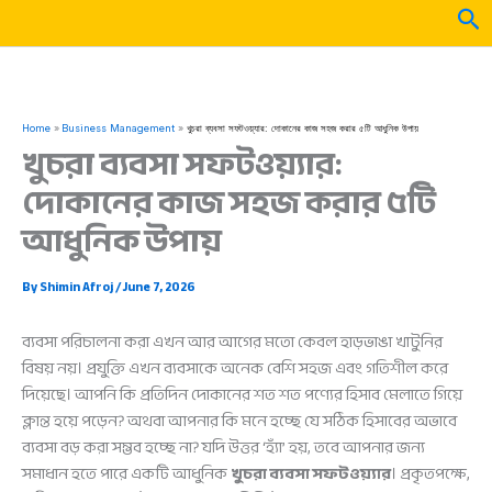
Skip
Sea
to
content
Home
Business Management
খুচরা ব্যবসা সফটওয়্যার: দোকানের কাজ সহজ করার ৫টি আধুনিক উপায়
খুচরা ব্যবসা সফটওয়্যার:
দোকানের কাজ সহজ করার ৫টি
আধুনিক উপায়
By
Shimin Afroj
/
June 7, 2026
ব্যবসা পরিচালনা করা এখন আর আগের মতো কেবল হাড়ভাঙা খাটুনির
বিষয় নয়। প্রযুক্তি এখন ব্যবসাকে অনেক বেশি সহজ এবং গতিশীল করে
দিয়েছে। আপনি কি প্রতিদিন দোকানের শত শত পণ্যের হিসাব মেলাতে গিয়ে
ক্লান্ত হয়ে পড়েন? অথবা আপনার কি মনে হচ্ছে যে সঠিক হিসাবের অভাবে
ব্যবসা বড় করা সম্ভব হচ্ছে না? যদি উত্তর ‘হ্যাঁ’ হয়, তবে আপনার জন্য
সমাধান হতে পারে একটি আধুনিক
খুচরা ব্যবসা সফটওয়্যার
। প্রকৃতপক্ষে,