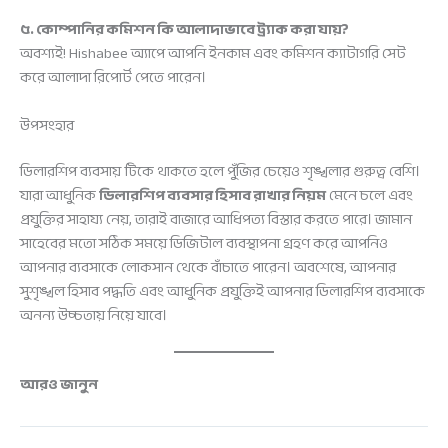
৫. কোম্পানির কমিশন কি আলাদাভাবে ট্র্যাক করা যায়?
অবশ্যই! Hishabee অ্যাপে আপনি ইনকাম এবং কমিশন ক্যাটাগরি সেট
করে আলাদা রিপোর্ট পেতে পারেন।
উপসংহার
ডিলারশিপ ব্যবসায় টিকে থাকতে হলে পুঁজির চেয়েও শৃঙ্খলার গুরুত্ব বেশি।
যারা আধুনিক
ডিলারশিপ ব্যবসার হিসাব রাখার নিয়ম
মেনে চলে এবং
প্রযুক্তির সাহায্য নেয়, তারাই বাজারে আধিপত্য বিস্তার করতে পারে। জামান
সাহেবের মতো সঠিক সময়ে ডিজিটাল ব্যবস্থাপনা গ্রহণ করে আপনিও
আপনার ব্যবসাকে লোকসান থেকে বাঁচাতে পারেন। অবশেষে, আপনার
সুশৃঙ্খল হিসাব পদ্ধতি এবং আধুনিক প্রযুক্তিই আপনার ডিলারশিপ ব্যবসাকে
অনন্য উচ্চতায় নিয়ে যাবে।
আরও জানুন