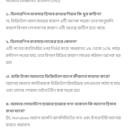
সচরাচর জিজ্ঞাসিত প্রশ্নাবলী (FAQ)
১. ডিলারশিপ ব্যবসার হিসাব রাখার নিয়ম কি খুব কঠিন?
না, ডিজিটাল অ্যাপ ব্যবহার করলে এটি অনেক সহজ। তবে ম্যানুয়ালি
করলে বিশাল লেনদেনের কারণে এটি অত্যন্ত জটিল হতে পারে।
২. ডিলারশিপ ব্যবসায় লাভের হার কেমন?
এটি পণ্যের ক্যাটাগরির ওপর নির্ভর করে। সাধারণত ২% থেকে ১০% পর্যন্ত
কমিশন পাওয়া যায়, তবে বিশাল বিক্রির কারণে লাভের পরিমাণ অনেক বড়
হয়।
৩. বাকি টাকা আদায়ে ডিজিটাল অ্যাপ কীভাবে সাহায্য করে?
অ্যাপের মাধ্যমে কাস্টমারকে ডিজিটাল রিমাইন্ডার এসএমএস পাঠানো যায়
এবং তাদের লেজার মেইনটেইন করা সহজ হয়।
৪. আমার গোডাউনে হাজার হাজার পণ্য থাকলে কি অ্যাপে হিসাব
রাখা যাবে?
হ্যাঁ, Hishabee অ্যাপে আপনি আনলিমিটেড পণ্য এবং ইনভেন্টরি ম্যানেজ
করতে পারবেন।