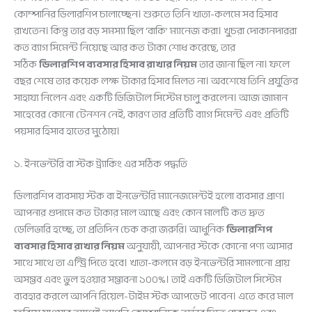
কোম্পানির ডিলারশিপ চালাচ্ছেন। শুরুতে তিনি খাতা-কলমে সব হিসাব
রাখতেন। কিন্তু তার বড় সমস্যা ছিল ‘বাকি’ ম্যানেজ করা। খুচরা দোকানদাররা
কত ব্যাগ সিমেন্ট নিয়েছে আর কত টাকা শোধ করেছে, তার
সঠিক
ডিলারশিপ ব্যবসার হিসাব রাখার নিয়ম
তার জানা ছিল না। ফলে
বছর শেষে তার কয়েক লক্ষ টাকার হিসাব মিলত না। অবশেষে তিনি প্রযুক্তির
সাহায্য নিলেন এবং একটি ডিজিটাল সিস্টেম চালু করলেন। আজ জামান
সাহেবের কোনো টেনশন নেই, কারণ তার প্রতিটি ব্যাগ সিমেন্ট এবং প্রতিটি
পয়সার হিসাব হাতের মুঠোয়।
১. ইনভেন্টরি বা স্টক ট্র্যাকিং এর সঠিক পদ্ধতি
ডিলারশিপ ব্যবসায় স্টক বা ইনভেন্টরি ম্যানেজমেন্টই হলো ব্যবসার প্রাণ।
আপনার গুদামে কত টাকার মাল আছে এবং কোন মালটি কত দ্রুত
ডেলিভারি হচ্ছে, তা প্রতিদিন চেক করা জরুরি। আধুনিক
ডিলারশিপ
ব্যবসার হিসাব রাখার নিয়ম
অনুযায়ী, আপনার স্টকে কোনো পণ্য আসার
সাথে সাথে তা এন্ট্রি দিতে হবে। খাতা-কলমে বড় ইনভেন্টরি সামলানো প্রায়
অসম্ভব এবং ভুল হওয়ার সম্ভাবনা ১০০%। তাই একটি ডিজিটাল সিস্টেম
ব্যবহার করলে আপনি রিয়েল-টাইম স্টক আপডেট পাবেন। এতে করে মাল