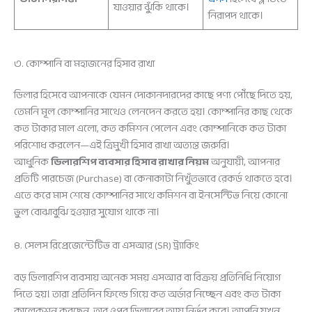
যাওয়ার ঝুঁকি থাকে।
নিরাপদ থাকে।
৩. কোম্পানি বা মহাজনের হিসাব রাখা
ডিলার হিসেবে আপনাকে যেমন দোকানদারদের কাছে পণ্য পৌঁছে দিতে হয়,
তেমনি মূল কোম্পানির সাথেও লেনদেন করতে হয়। কোম্পানির কাছ থেকে
কত টাকার মাল এলো, কত কমিশন পেলেন এবং কোম্পানিকে কত টাকা
পরিশোধ করলেন—এই ত্রিমুখী হিসাব রাখা অত্যন্ত জরুরি।
আধুনিক
ডিলারশিপ ব্যবসার হিসাব রাখার নিয়ম
অনুযায়ী, আপনার
প্রতিটি পারচেজ (Purchase) বা কেনাকাটা নিখুঁতভাবে রেকর্ড থাকতে হবে।
এতে করে মাস শেষে কোম্পানির সাথে কমিশন বা ইনসেন্টিভ নিয়ে কোনো
ভুল বোঝাবুঝি হওয়ার সুযোগ থাকে না।
৪. সেলস রিপ্রেজেন্টেটিভ বা এসআর (SR) ট্র্যাকিং
বড় ডিলারশিপ ব্যবসায় অনেক সময় এসআর বা বিক্রয় প্রতিনিধি নিয়োগ
দিতে হয়। তারা প্রতিদিন ফিল্ডে গিয়ে কত অর্ডার নিচ্ছেন এবং কত টাকা
কালেকশন করছেন, তার ওপর ডিলারের আয় নির্ভর করে। আপনি যখন