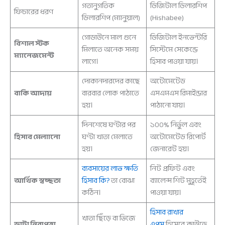
গতানুগতিক
ডিজিটাল ডিলারশিপ
ফিচারের ধরণ
ডিলারশিপ (ম্যানুয়াল)
(Hishabee)
গোডাউনে মাল গুনে
ডিজিটাল ইনভেন্টরি
বিশাল স্টক
মিলাতে অনেক সময়
সিস্টেমে সেকেন্ডে
ম্যানেজমেন্ট
লাগে।
হিসাব পাওয়া যায়।
দোকানদারদের কাছে
অটোমেটেড
বাকি আদায়
বারবার লোক পাঠাতে
এসএমএস রিমাইন্ডার
হয়।
পাঠানো যায়।
দিনশেষে ঘণ্টার পর
১০০% নির্ভুল এবং
হিসাব মেলাানো
ঘণ্টা খাতা মেলাতে
অটোমেটেড রিপোর্ট
হয়।
জেনারেট হয়।
ব্যবসায়ের লাভ ক্ষতি
নিট প্রফিট এবং
আর্থিক স্বচ্ছতা
হিসাব কি?
তা বোঝা
ব্যালেন্স শিট মুহূর্তেই
কঠিন।
পাওয়া যায়।
হিসাব রাখার
খাতা ছিঁড়ে বা ভিজে
ডাটা নিরাপত্তা
এপস
হিসেবে ক্লাউডে