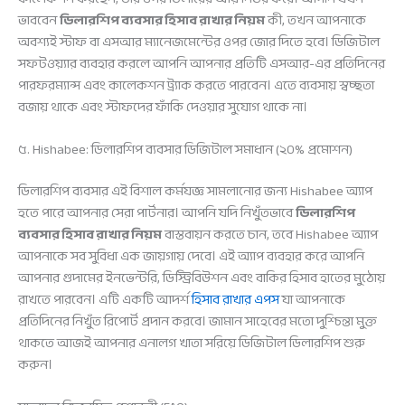
ভাববেন
ডিলারশিপ ব্যবসার হিসাব রাখার নিয়ম
কী, তখন আপনাকে
অবশ্যই স্টাফ বা এসআর ম্যানেজমেন্টের ওপর জোর দিতে হবে। ডিজিটাল
সফটওয়্যার ব্যবহার করলে আপনি আপনার প্রতিটি এসআর-এর প্রতিদিনের
পারফরম্যান্স এবং কালেকশন ট্র্যাক করতে পারবেন। এতে ব্যবসায় স্বচ্ছতা
বজায় থাকে এবং স্টাফদের ফাঁকি দেওয়ার সুযোগ থাকে না।
৫. Hishabee: ডিলারশিপ ব্যবসার ডিজিটাল সমাধান (২০% প্রমোশন)
ডিলারশিপ ব্যবসার এই বিশাল কর্মযজ্ঞ সামলানোর জন্য Hishabee অ্যাপ
হতে পারে আপনার সেরা পার্টনার। আপনি যদি নিখুঁতভাবে
ডিলারশিপ
ব্যবসার হিসাব রাখার নিয়ম
বাস্তবায়ন করতে চান, তবে Hishabee অ্যাপ
আপনাকে সব সুবিধা এক জায়গায় দেবে। এই অ্যাপ ব্যবহার করে আপনি
আপনার গুদামের ইনভেন্টরি, ডিস্ট্রিবিউশন এবং বাকির হিসাব হাতের মুঠোয়
রাখতে পারবেন। এটি একটি আদর্শ
হিসাব রাখার এপস
যা আপনাকে
প্রতিদিনের নিখুঁত রিপোর্ট প্রদান করবে। জামান সাহেবের মতো দুশ্চিন্তা মুক্ত
থাকতে আজই আপনার এনালগ খাতা সরিয়ে ডিজিটাল ডিলারশিপ শুরু
করুন।