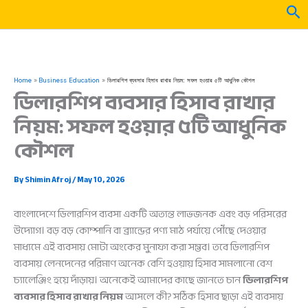
Skip
Sea
to
content
Home
Business Education
ডিলারশিপ ব্যবসার হিসাব রাখার নিয়ম: সফল হওয়ার ৫টি আধুনিক কৌশল
ডিলারশিপ ব্যবসার হিসাব রাখার
নিয়ম: সফল হওয়ার ৫টি আধুনিক
কৌশল
By
Shimin Afroj
/
May 10, 2026
বাংলাদেশে ডিলারশিপ ব্যবসা একটি অত্যন্ত লাভজনক এবং বড় পরিসরের
উদ্যোগ। বড় বড় কোম্পানি বা ব্র্যান্ডের পণ্য মাঠ পর্যায়ে পৌঁছে দেওয়ার
মাধ্যমে এই ব্যবসায় মোটা অংকের মুনাফা করা সম্ভব। তবে ডিলারশিপ
ব্যবসায় লেনদেনের পরিমাণ অনেক বেশি হওয়ায় হিসাব সামলানো বেশ
চ্যালেঞ্জিং হয়ে দাঁড়ায়। অনেকেই আমাদের কাছে জানতে চান
ডিলারশিপ
ব্যবসার হিসাব রাখার নিয়ম
আসলে কী? সঠিক হিসাব ছাড়া এই ব্যবসায়