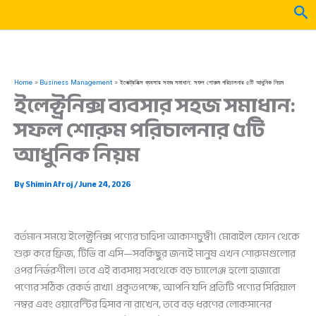
Skip
Sea
to
content
Home
Business Management
ইলেক্ট্রনিক্স ব্যবসার সহজ সমাধান: সফল শোরুম পরিচালনার ৫টি আধুনিক নিয়ম
ইলেক্ট্রনিক্স ব্যবসার সহজ সমাধান:
সফল শোরুম পরিচালনার ৫টি
আধুনিক নিয়ম
By
Shimin Afroj
/
June 24, 2026
বর্তমান সময়ে ইলেক্ট্রনিক্স পণ্যের চাহিদা আকাশচুম্বী। মোবাইল ফোন থেকে
শুরু করে ফ্রিজ, টিভি বা এসি—সবকিছুর জন্যই মানুষ এখন শোরুমগুলোর
ওপর নির্ভরশীল। তবে এই ব্যবসায় সবথেকে বড় চ্যালেঞ্জ হলো হাজারো
পণ্যের সঠিক রেকর্ড রাখা। প্রকৃতপক্ষে, আপনি যদি প্রতিটি পণ্যের সিরিয়াল
নম্বর এবং ওয়ারেন্টির হিসাব না রাখেন, তবে বড় ধরণের লোকসানের