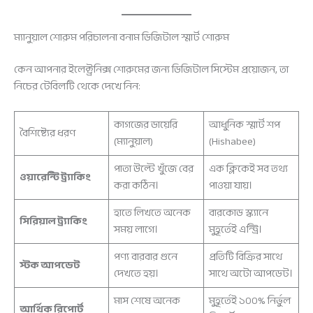
ম্যানুয়াল শোরুম পরিচালনা বনাম ডিজিটাল স্মার্ট শোরুম
কেন আপনার ইলেক্ট্রনিক্স শোরুমের জন্য ডিজিটাল সিস্টেম প্রয়োজন, তা
নিচের টেবিলটি থেকে দেখে নিন:
কাগজের ডায়েরি
আধুনিক স্মার্ট শপ
বৈশিষ্ট্যের ধরণ
(ম্যানুয়াল)
(Hishabee)
পাতা উল্টে খুঁজে বের
এক ক্লিকেই সব তথ্য
ওয়ারেন্টি ট্র্যাকিং
করা কঠিন।
পাওয়া যায়।
হাতে লিখতে অনেক
বারকোড স্ক্যানে
সিরিয়াল ট্র্যাকিং
সময় লাগে।
মুহূর্তেই এন্ট্রি।
পণ্য বারবার গুনে
প্রতিটি বিক্রির সাথে
স্টক আপডেট
দেখতে হয়।
সাথে অটো আপডেট।
মাস শেষে অনেক
মুহূর্তেই ১০০% নির্ভুল
আর্থিক রিপোর্ট