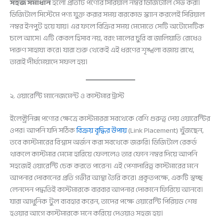
সহজ সমাধান
হলো প্রতিটি পণ্যের সিরিয়াল নম্বর ডিজিটালি সেভ করা।
ডিজিটাল সিস্টেমে পণ্য যুক্ত করার সময় বারকোড স্ক্যান করলেই সিরিয়াল
নম্বর ইনপুট হয়ে যায়। এর ফলে বিক্রির সময় মেমোতে সেটি অটোমেটিক
চলে আসে। এটি কেবল হিসাব নয়, বরং মালের চুরি বা জালিয়াতি রোধেও
দারুণ সাহায্য করে। যারা শুরু থেকেই এই ধরণের শৃঙ্খলা বজায় রাখে,
তারাই দীর্ঘমেয়াদে সফল হয়।
২. ওয়ারেন্টি ম্যানেজমেন্ট ও কাস্টমার ট্রাস্ট
ইলেক্ট্রনিক্স পণ্যের ক্ষেত্রে কাস্টমাররা সবথেকে বেশি গুরুত্ব দেয় ওয়ারেন্টির
ওপর। আপনি যদি সঠিক
বিক্রয় বৃদ্ধির উপায়
(Link Placement) খুঁজছেন,
তবে কাস্টমারের বিশ্বাস অর্জন করা সবথেকে জরুরি। ডিজিটাল রেকর্ড
থাকলে কাস্টমার মেমো হারিয়ে ফেললেও তার ফোন নম্বর দিয়ে আপনি
সহজেই ওয়ারেন্টি চেক করতে পারেন। এই পেশাদারিত্ব কাস্টমারের মনে
আপনার দোকানের প্রতি গভীর আস্থা তৈরি করে। প্রকৃতপক্ষে, একটি স্বচ্ছ
লেনদেন পদ্ধতিই কাস্টমারকে বারবার আপনার দোকানে ফিরিয়ে আনবে।
যারা আধুনিক টুল ব্যবহার করেন, তাদের পক্ষে ওয়ারেন্টি পিরিয়ড শেষ
হওয়ার আগে কাস্টমারকে মনে করিয়ে দেওয়াও সহজ হয়।