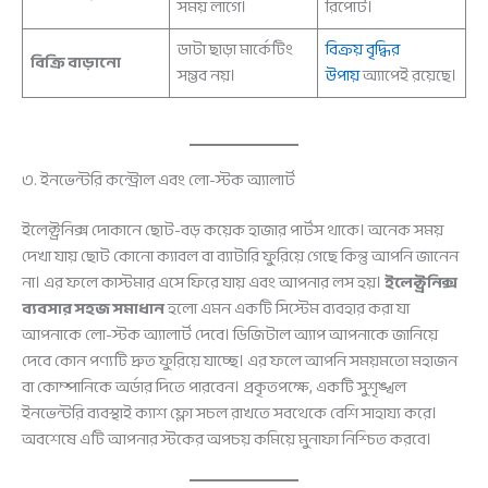
সময় লাগে।
রিপোর্ট।
ডাটা ছাড়া মার্কেটিং
বিক্রয় বৃদ্ধির
বিক্রি বাড়ানো
সম্ভব নয়।
উপায়
অ্যাপেই রয়েছে।
৩. ইনভেন্টরি কন্ট্রোল এবং লো-স্টক অ্যালার্ট
ইলেক্ট্রনিক্স দোকানে ছোট-বড় কয়েক হাজার পার্টস থাকে। অনেক সময়
দেখা যায় ছোট কোনো ক্যাবল বা ব্যাটারি ফুরিয়ে গেছে কিন্তু আপনি জানেন
না। এর ফলে কাস্টমার এসে ফিরে যায় এবং আপনার লস হয়।
ইলেক্ট্রনিক্স
ব্যবসার সহজ সমাধান
হলো এমন একটি সিস্টেম ব্যবহার করা যা
আপনাকে লো-স্টক অ্যালার্ট দেবে। ডিজিটাল অ্যাপ আপনাকে জানিয়ে
দেবে কোন পণ্যটি দ্রুত ফুরিয়ে যাচ্ছে। এর ফলে আপনি সময়মতো মহাজন
বা কোম্পানিকে অর্ডার দিতে পারবেন। প্রকৃতপক্ষে, একটি সুশৃঙ্খল
ইনভেন্টরি ব্যবস্থাই ক্যাশ ফ্লো সচল রাখতে সবথেকে বেশি সাহায্য করে।
অবশেষে এটি আপনার স্টকের অপচয় কমিয়ে মুনাফা নিশ্চিত করবে।