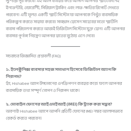
দুশ্চিন্তা দূর করবে। এই অ্যাপ ব্যবহার করে আপনি আপনার স্মার্টফোনেই
ইনভেন্টরি, ওয়ারেন্টি, সিরিয়াল ট্র্যাকিং এবং লাভ-ক্ষতির রিপোর্ট দেখতে
পারবেন। এটি মূলত একটি স্মার্ট সিস্টেম যা আপনাকে নিখুঁত ব্যবসায়িক
পরিকল্পনা করতে সাহায্য করবে। সাজ্জাদ হোসেন সাহেবের মতো স্মার্টলি
ব্যবসা পরিচালনা করতে আজই ডিজিটাল সিস্টেমে যুক্ত হোন। এটি আপনার
ব্যবসার পূর্ণাঙ্গ নিয়ন্ত্রণ আপনার হাতের মুঠোয় এনে দেবে।
সচরাচর জিজ্ঞাসিত প্রশ্নাবলী (FAQ)
১. ইলেক্ট্রনিক্স ব্যবসার সহজ সমাধান হিসেবে ডিজিটাল অ্যাপ কি
নিরাপদ?
হ্যাঁ, Hishabee অ্যাপ উচ্চমানের এনক্রিপশন ব্যবহার করে। ফলে আপনার
ব্যবসায়িক তথ্য সম্পূর্ণ গোপন ও নিরাপদ থাকে।
২. মোবাইল ফোনের আইএমইআই (IMEI) কি ট্র্যাক করা সম্ভব?
অবশ্যই! Hishabee অ্যাপে আপনি প্রতিটি ফোনের IMEI নম্বর আলাদাভাবে
রেকর্ড করতে পারবেন।