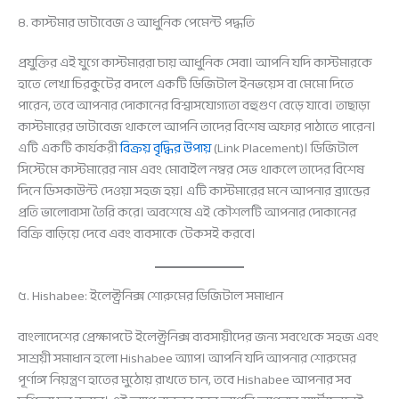
৪. কাস্টমার ডাটাবেজ ও আধুনিক পেমেন্ট পদ্ধতি
প্রযুক্তির এই যুগে কাস্টমাররা চায় আধুনিক সেবা। আপনি যদি কাস্টমারকে
হাতে লেখা চিরকুটের বদলে একটি ডিজিটাল ইনভয়েস বা মেমো দিতে
পারেন, তবে আপনার দোকানের বিশ্বাসযোগ্যতা বহুগুণ বেড়ে যাবে। তাছাড়া
কাস্টমারের ডাটাবেজ থাকলে আপনি তাদের বিশেষ অফার পাঠাতে পারেন।
এটি একটি কার্যকরী
বিক্রয় বৃদ্ধির উপায়
(Link Placement)। ডিজিটাল
সিস্টেমে কাস্টমারের নাম এবং মোবাইল নম্বর সেভ থাকলে তাদের বিশেষ
দিনে ডিসকাউন্ট দেওয়া সহজ হয়। এটি কাস্টমারের মনে আপনার ব্র্যান্ডের
প্রতি ভালোবাসা তৈরি করে। অবশেষে এই কৌশলটি আপনার দোকানের
বিক্রি বাড়িয়ে দেবে এবং ব্যবসাকে টেকসই করবে।
৫. Hishabee: ইলেক্ট্রনিক্স শোরুমের ডিজিটাল সমাধান
বাংলাদেশের প্রেক্ষাপটে ইলেক্ট্রনিক্স ব্যবসায়ীদের জন্য সবথেকে সহজ এবং
সাশ্রয়ী সমাধান হলো Hishabee অ্যাপ। আপনি যদি আপনার শোরুমের
পূর্ণাঙ্গ নিয়ন্ত্রণ হাতের মুঠোয় রাখতে চান, তবে Hishabee আপনার সব