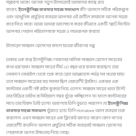
সম্ভাবনা থাকে। অনেক নতুন উদ্যোক্তাই আমাদের কাছে প্রশ্ন
করেন,
ইলেক্ট্রনিক্স ব্যবসার সহজ সমাধান
কী? আসলে সঠিক পরিকল্পনা
এবং আধুনিক প্রযুক্তির ব্যবহার আপনার এই জটিল কাজকে অনেক সহজ
করে দিতে পারে। আজ আমরা আলোচনা করব কীভাবে একটি স্মার্ট সিস্টেম
আপনার শোরুম পরিচালনাকে সহজ ও লাভজনক করবে।
উদ্যোক্তা সাজ্জাদ হোসেনের বদলে যাওয়া জীবনের গল্প
ঢাকার এক ব্যস্ত ইলেক্ট্রনিক্স শোরুমের মালিক সাজ্জাদ হোসেন সাহেবের
কথা ধরা যাক। সাজ্জাদ সাহেব দীর্ঘ ১০ বছর ধরে ব্যবসা করছেন। তার
দোকানে মোবাইল থেকে শুরু করে হোম অ্যাপ্লায়েন্স পর্যন্ত সব পাওয়া যায়।
তবে সাজ্জাদ সাহেবের বড় সমস্যা ছিল ওয়ারেন্টি ট্র্যাকিং। একবার এক
কাস্টমার একটি নষ্ট রাইস কুকার নিয়ে এলেন। সাজ্জাদ সাহেব খাতা উল্টে
তার বিক্রির তারিখ বা সিরিয়াল নম্বর খুঁজে পাচ্ছিলেন না। ফলে কাস্টমারের
সাথে তার বিবাদ তৈরি হলো। অবশেষে তিনি বুঝতে পারলেন যে
ইলেক্ট্রনিক্স
ব্যবসার সহজ সমাধান
খুঁজতে হবে। তিনি Hishabee অ্যাপ ব্যবহার শুরু
করলেন। এখন সাজ্জাদ সাহেব এক ক্লিকেই জানতে পারেন কোন পণ্যের
ওয়ারেন্টি কতদিন। আসলে প্রযুক্তির সঠিক ব্যবহারই সাজ্জাদ হোসেনের
শোরুমকে অনন্য উচ্চতায় নিয়ে গেছে।