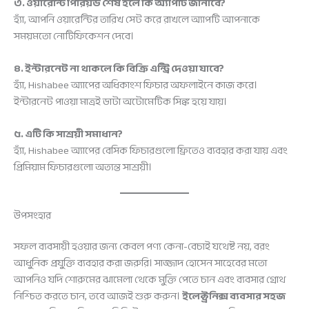
৩. ওয়ারেন্টি পিরিয়ড শেষ হলে কি অ্যাপটি জানাবে?
হ্যাঁ, আপনি ওয়ারেন্টির তারিখ সেট করে রাখলে অ্যাপটি আপনাকে
সময়মতো নোটিফিকেশন দেবে।
৪. ইন্টারনেট না থাকলে কি বিক্রি এন্ট্রি দেওয়া যাবে?
হ্যাঁ, Hishabee অ্যাপের অধিকাংশ ফিচার অফলাইনে কাজ করে।
ইন্টারনেট পাওয়া মাত্রই ডাটা অটোমেটিক সিঙ্ক হয়ে যায়।
৫. এটি কি সাশ্রয়ী সমাধান?
হ্যাঁ, Hishabee অ্যাপের বেসিক ফিচারগুলো ফ্রিতেও ব্যবহার করা যায় এবং
প্রিমিয়াম ফিচারগুলো অত্যন্ত সাশ্রয়ী।
উপসংহার
সফল ব্যবসায়ী হওয়ার জন্য কেবল পণ্য কেনা-বেচাই যথেষ্ট নয়, বরং
আধুনিক প্রযুক্তি ব্যবহার করা জরুরি। সাজ্জাদ হোসেন সাহেবের মতো
আপনিও যদি শোরুমের ঝামেলা থেকে মুক্তি পেতে চান এবং ব্যবসার গ্রোথ
নিশ্চিত করতে চান, তবে আজই শুরু করুন।
ইলেক্ট্রনিক্স ব্যবসার সহজ