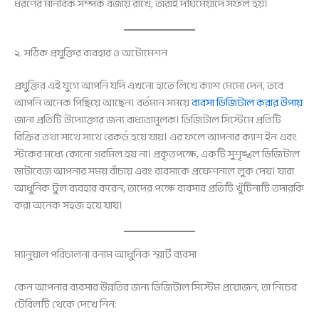
ধরণের মানবিক সম্পর্ক বজায় রাখে, তারাই দীর্ঘমেয়াদে সফল হয়।
২. সঠিক প্রযুক্তির ব্যবহার ও অটোমেশন
প্রযুক্তির এই যুগে আপনি যদি এখনো হাতে লিখে ক্যাশ মেমো দেন, তবে
আপনি অনেক পিছিয়ে আছেন। বর্তমান সময়ে
ব্যবসা ডিজিটাল করার উপায়
জানা প্রতিটি উদ্যোক্তার জন্য বাধ্যতামূলক। ডিজিটাল সিস্টেমে প্রতিটি
বিক্রির তথ্য সাথে সাথে রেকর্ড হয়ে যায়। এর ফলে আপনার ক্যাশ ইন এবং
স্টকের মধ্যে কোনো গরমিল হয় না। প্রকৃতপক্ষে, একটি সুশৃঙ্খল ডিজিটাল
ডাটাবেজ আপনার সময় বাঁচায় এবং ব্যবসাকে প্রফেশনাল লুক দেয়। যারা
আধুনিক টুল ব্যবহার করেন, তাদের পক্ষে ব্যবসার প্রতিটি খুঁটিনাটি তদারকি
করা অনেক সহজ হয়ে যায়।
ম্যানুয়াল পরিচালনা বনাম আধুনিক স্মার্ট ব্যবসা
কেন আপনার ব্যবসার উন্নতির জন্য ডিজিটাল সিস্টেম প্রয়োজন, তা নিচের
টেবিলটি থেকে দেখে নিন: