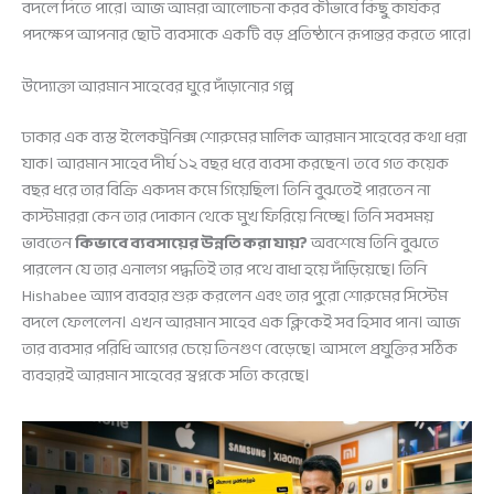
বদলে দিতে পারে। আজ আমরা আলোচনা করব কীভাবে কিছু কার্যকর
পদক্ষেপ আপনার ছোট ব্যবসাকে একটি বড় প্রতিষ্ঠানে রূপান্তর করতে পারে।
উদ্যোক্তা আরমান সাহেবের ঘুরে দাঁড়ানোর গল্প
ঢাকার এক ব্যস্ত ইলেকট্রনিক্স শোরুমের মালিক আরমান সাহেবের কথা ধরা
যাক। আরমান সাহেব দীর্ঘ ১২ বছর ধরে ব্যবসা করছেন। তবে গত কয়েক
বছর ধরে তার বিক্রি একদম কমে গিয়েছিল। তিনি বুঝতেই পারতেন না
কাস্টমাররা কেন তার দোকান থেকে মুখ ফিরিয়ে নিচ্ছে। তিনি সবসময়
ভাবতেন
কিভাবে ব্যবসায়ের উন্নতি করা যায়?
অবশেষে তিনি বুঝতে
পারলেন যে তার এনালগ পদ্ধতিই তার পথে বাধা হয়ে দাঁড়িয়েছে। তিনি
Hishabee অ্যাপ ব্যবহার শুরু করলেন এবং তার পুরো শোরুমের সিস্টেম
বদলে ফেললেন। এখন আরমান সাহেব এক ক্লিকেই সব হিসাব পান। আজ
তার ব্যবসার পরিধি আগের চেয়ে তিনগুণ বেড়েছে। আসলে প্রযুক্তির সঠিক
ব্যবহারই আরমান সাহেবের স্বপ্নকে সত্যি করেছে।