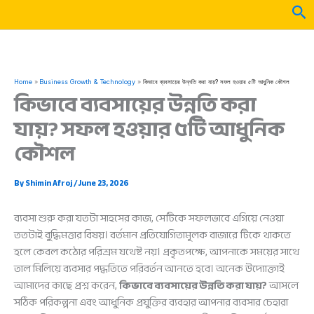
Skip
Sea
to
content
Home
Business Growth & Technology
কিভাবে ব্যবসায়ের উন্নতি করা যায়? সফল হওয়ার ৫টি আধুনিক কৌশল
কিভাবে ব্যবসায়ের উন্নতি করা
যায়? সফল হওয়ার ৫টি আধুনিক
কৌশল
By
Shimin Afroj
/
June 23, 2026
ব্যবসা শুরু করা যতটা সাহসের কাজ, সেটিকে সফলভাবে এগিয়ে নেওয়া
ততটাই বুদ্ধিমত্তার বিষয়। বর্তমান প্রতিযোগিতামূলক বাজারে টিকে থাকতে
হলে কেবল কঠোর পরিশ্রম যথেষ্ট নয়। প্রকৃতপক্ষে, আপনাকে সময়ের সাথে
তাল মিলিয়ে ব্যবসার পদ্ধতিতে পরিবর্তন আনতে হবে। অনেক উদ্যোক্তাই
আমাদের কাছে প্রশ্ন করেন,
কিভাবে ব্যবসায়ের উন্নতি করা যায়?
আসলে
সঠিক পরিকল্পনা এবং আধুনিক প্রযুক্তির ব্যবহার আপনার ব্যবসার চেহারা