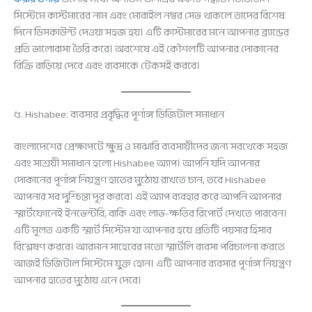
সিস্টেমে কাস্টমারের নাম এবং মোবাইল নম্বর সেভ থাকলে তাদের বিশেষ
দিনে ডিসকাউন্ট দেওয়া সহজ হয়। এটি কাস্টমারের মনে আপনার ব্র্যান্ডের
প্রতি ভালোবাসা তৈরি করে। অবশেষে এই কৌশলটি আপনার দোকানের
বিক্রি বাড়িয়ে দেবে এবং ব্যবসাকে টেকসই করবে।
৫. Hishabee: ব্যবসার প্রবৃদ্ধির পূর্ণাঙ্গ ডিজিটাল সমাধান
বাংলাদেশের প্রেক্ষাপটে ক্ষুদ্র ও মাঝারি ব্যবসায়ীদের জন্য সবথেকে সহজ
এবং সাশ্রয়ী সমাধান হলো Hishabee অ্যাপ। আপনি যদি আপনার
দোকানের পূর্ণাঙ্গ নিয়ন্ত্রণ হাতের মুঠোয় রাখতে চান, তবে Hishabee
আপনার সব দুশ্চিন্তা দূর করবে। এই অ্যাপ ব্যবহার করে আপনি আপনার
স্মার্টফোনেই ইনভেন্টরি, বাকি এবং লাভ-ক্ষতির রিপোর্ট দেখতে পারবেন।
এটি মূলত একটি স্মার্ট সিস্টেম যা আপনার হয়ে প্রতিটি পয়সার হিসাব
বিশ্লেষণ করবে। আরমান সাহেবের মতো স্মার্টলি ব্যবসা পরিচালনা করতে
আজই ডিজিটাল সিস্টেমে যুক্ত হোন। এটি আপনার ব্যবসার পূর্ণাঙ্গ নিয়ন্ত্রণ
আপনার হাতের মুঠোয় এনে দেবে।