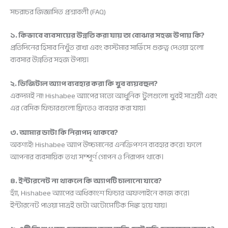
সচরাচর জিজ্ঞাসিত প্রশ্নাবলী (FAQ)
১. কিভাবে ব্যবসায়ের উন্নতি করা যায় তা বোঝার সহজ উপায় কি?
প্রতিদিনের হিসাব নিখুঁত রাখা এবং কাস্টমার সার্ভিসে গুরুত্ব দেওয়া হলো
ব্যবসার উন্নতির সহজ উপায়।
২. ডিজিটাল অ্যাপ ব্যবহার করা কি খুব ব্যয়বহুল?
একদমই না! Hishabee অ্যাপের মতো আধুনিক টুলগুলো খুবই সাশ্রয়ী এবং
এর বেসিক ফিচারগুলো ফ্রিতেও ব্যবহার করা যায়।
৩. আমার ডাটা কি নিরাপদ থাকবে?
অবশ্যই! Hishabee অ্যাপ উচ্চমানের এনক্রিপশন ব্যবহার করে। ফলে
আপনার ব্যবসায়িক তথ্য সম্পূর্ণ গোপন ও নিরাপদ থাকে।
৪. ইন্টারনেট না থাকলে কি অ্যাপটি চালানো যাবে?
হ্যাঁ, Hishabee অ্যাপের অধিকাংশ ফিচার অফলাইনে কাজ করে।
ইন্টারনেট পাওয়া মাত্রই ডাটা অটোমেটিক সিঙ্ক হয়ে যায়।