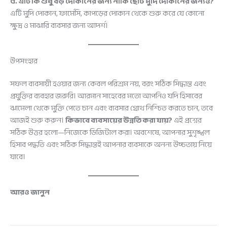
৫. এটি কি শুধু বড় দোকানের জন্য নাকি ছোট মুদি দোকানের জন্যও?
এটি মুদি দোকান, ফার্মেসি, কাপড়ের দোকান থেকে শুরু করে যে কোনো
ক্ষুদ্র ও মাঝারি ব্যবসার জন্য আদর্শ।
উপসংহার
সফল ব্যবসায়ী হওয়ার জন্য কেবল পরিশ্রম নয়, বরং সঠিক সিদ্ধান্ত এবং
প্রযুক্তির ব্যবহার জরুরি। আরমান সাহেবের মতো আপনিও যদি হিসাবের
ঝামেলা থেকে মুক্তি পেতে চান এবং ব্যবসার গ্রোথ নিশ্চিত করতে চান, তবে
আজই শুরু করুন।
কিভাবে ব্যবসায়ের উন্নতি করা যায়?
এই প্রশ্নের
সঠিক উত্তর হলো—নিজেকে ডিজিটাল করা। অবশেষে, আপনার সুশৃঙ্খল
হিসাব পদ্ধতি এবং সঠিক সিদ্ধান্তই আপনার ব্যবসাকে অনন্য উচ্চতায় নিয়ে
যাবে।
আরও জানুন