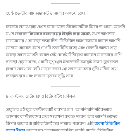
৩. ইনভেন্টরি ম্যানেজমেন্ট ও মালের অপচয় রোধ
ব্যবসায় লস হওয়ার প্রধান কারণ হলো স্টকের সঠিক হিসাব না থাকা। আপনি
যখন ভাববেন
কিভাবে ব্যবসায়ের উন্নতি করা যায়?
, তখন আপনার
মালামালের ওপর কড়া নজর দিন। ডিজিটাল অ্যাপ ব্যবহার করলে আপনি
জানতে পারবেন কোন পণ্যটি দ্রুত বিক্রি হচ্ছে এবং কোনটি অলস পড়ে
আছে। ফলে আপনি কেবল সেই পণ্যেই বিনিয়োগ করবেন যা বাজারে বেশি
চলছে। প্রকৃতপক্ষে, একটি সুশৃঙ্খল ইনভেন্টরি ব্যবস্থাই ক্যাশ ফ্লো সচল
রাখতে সবথেকে বেশি সাহায্য করে। এর ফলে আপনার পুঁজি সঠিক পথে
ব্যবহৃত হবে এবং ব্যবসার মুনাফা বৃদ্ধি পাবে।
৪. কাস্টমার ডাটাবেজ ও রিটার্গেটিং কৌশল
প্রযুক্তির এই যুগে কাস্টমাররাই ব্যবসার প্রাণ। আপনি যদি সঠিকভাবে
আপনার কাস্টমারদের তথ্য সংরক্ষণ করতে পারেন, তবে আপনি তাদের
বিশেষ অফার বা বাকির রিমাইন্ডার পাঠাতে পারবেন। এটি
ব্যবসা ডিজিটাল
করার উপায়
গুলোর মধ্যে অন্যতম জনপ্রিয় একটি পদ্ধতি। ডিজিটাল