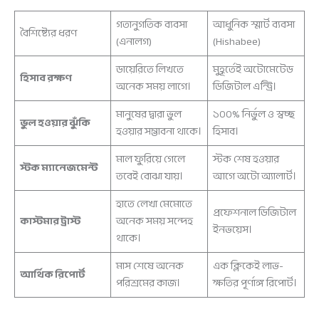
গতানুগতিক ব্যবসা
আধুনিক স্মার্ট ব্যবসা
বৈশিষ্ট্যের ধরণ
(এনালগ)
(Hishabee)
ডায়েরিতে লিখতে
মুহূর্তেই অটোমেটেড
হিসাব রক্ষণ
অনেক সময় লাগে।
ডিজিটাল এন্ট্রি।
মানুষের দ্বারা ভুল
১০০% নির্ভুল ও স্বচ্ছ
ভুল হওয়ার ঝুঁকি
হওয়ার সম্ভাবনা থাকে।
হিসাব।
মাল ফুরিয়ে গেলে
স্টক শেষ হওয়ার
স্টক ম্যানেজমেন্ট
তবেই বোঝা যায়।
আগে অটো অ্যালার্ট।
হাতে লেখা মেমোতে
প্রফেশনাল ডিজিটাল
কাস্টমার ট্রাস্ট
অনেক সময় সন্দেহ
ইনভয়েস।
থাকে।
মাস শেষে অনেক
এক ক্লিকেই লাভ-
আর্থিক রিপোর্ট
পরিশ্রমের কাজ।
ক্ষতির পূর্ণাঙ্গ রিপোর্ট।