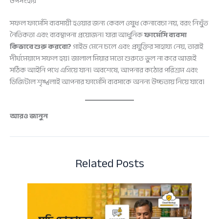
উপসংহার
সফল ফার্মেসি ব্যবসায়ী হওয়ার জন্য কেবল ওষুধ কেনাবেচা নয়, বরং নিখুঁত
নৈতিকতা এবং ব্যবস্থাপনা প্রয়োজন। যারা আধুনিক
ফার্মেসি ব্যবসা
কিভাবে শুরু করবো?
গাইড মেনে চলে এবং প্রযুক্তির সাহায্য নেয়, তারাই
দীর্ঘমেয়াদে সফল হয়। জালাল মিয়ার মতো শুরুতে ভুল না করে আজই
সঠিক আইনি পথে এগিয়ে যান। অবশেষে, আপনার কঠোর পরিশ্রম এবং
ডিজিটাল শৃঙ্খলাই আপনার ফার্মেসি ব্যবসাকে অনন্য উচ্চতায় নিয়ে যাবে।
আরও জানুন
Related Posts