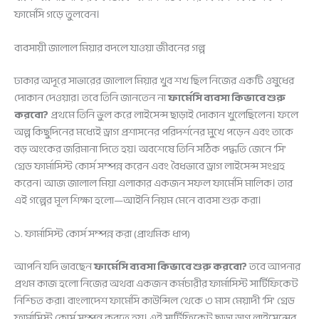
ফার্মেসি গড়ে তুলবেন।
ব্যবসায়ী জালাল মিয়ার বদলে যাওয়া জীবনের গল্প
ঢাকার অদূরে সাভারের জালাল মিয়ার খুব শখ ছিল নিজের একটি ওষুধের
দোকান দেওয়ার। তবে তিনি জানতেন না
ফার্মেসি ব্যবসা কিভাবে শুরু
করবো?
প্রথমে তিনি ভুল করে লাইসেন্স ছাড়াই দোকান খুলেছিলেন। ফলে
অল্প কিছুদিনের মধ্যেই ড্রাগ প্রশাসনের পরিদর্শনের মুখে পড়েন এবং তাকে
বড় অংকের জরিমানা দিতে হয়। অবশেষে তিনি সঠিক পদ্ধতি জেনে ‘সি’
গ্রেড ফার্মাসিস্ট কোর্স সম্পন্ন করেন এবং বৈধভাবে ড্রাগ লাইসেন্স সংগ্রহ
করেন। আজ জালাল মিয়া এলাকার একজন সফল ফার্মেসি মালিক। তার
এই গল্পের মূল শিক্ষা হলো—আইনি নিয়ম মেনে ব্যবসা শুরু করা।
১. ফার্মাসিস্ট কোর্স সম্পন্ন করা (প্রাথমিক ধাপ)
আপনি যদি ভাবছেন
ফার্মেসি ব্যবসা কিভাবে শুরু করবো?
তবে আপনার
প্রথম কাজ হলো নিজের অথবা একজন কর্মচারীর ফার্মাসিস্ট সার্টিফিকেট
নিশ্চিত করা। বাংলাদেশ ফার্মেসি কাউন্সিল থেকে ৩ মাস মেয়াদী ‘সি’ গ্রেড
ফার্মাসিস্ট কোর্স সম্পন্ন করতে হয়। এই সার্টিফিকেট ছাড়া ড্রাগ লাইসেন্সের