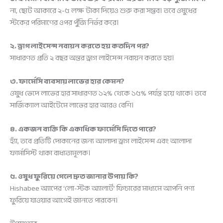
না, ছোট আকারে ২-৫ লক্ষ টাকা দিয়েও শুরু করা সম্ভব। তবে ওষুধের
স্টকের পরিমাণের ওপর পুঁজি নির্ভর করে।
২. ড্রাগ লাইসেন্স নবায়ন করতে হয় কতদিন পর?
সাধারণত প্রতি ২ বছর অন্তর ড্রাগ লাইসেন্স নবায়ন করতে হয়।
৩. ফার্মেসি ব্যবসায় লাভের হার কেমন?
ওষুধ ভেদে লাভের হার সাধারণত ১২% থেকে ১৫% পর্যন্ত হয়ে থাকে। তবে
সার্জিক্যাল আইটেমে লাভের হার আরও বেশি।
৪. একজন ব্যক্তি কি একাধিক ফার্মেসি দিতে পারে?
হ্যাঁ, তবে প্রতিটি দোকানের জন্য আলাদা ড্রাগ লাইসেন্স এবং আলাদা
ফার্মাসিস্ট থাকা বাধ্যতামূলক।
৫. ওষুধ ফুরিয়ে গেলে দ্রুত জানার উপায় কি?
Hishabee অ্যাপের ‘লো-স্টক অ্যালার্ট’ ফিচারের মাধ্যমে আপনি পণ্য
ফুরিয়ে যাওয়ার আগেই জানতে পারবেন।