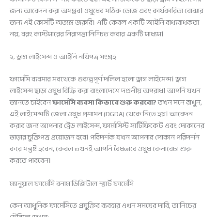
জন্য আবেদন করা অসম্ভব। ওষুধের সঠিক ডোজ এবং কার্যকারিতা বোঝার
জন্য এই কোর্সটি অত্যন্ত জরুরি। এটি কেবল একটি আইনি বাধ্যবাধকতা
নয়, বরং কাস্টমারের নিরাপত্তা নিশ্চিত করার একটি মাধ্যম।
২. ড্রাগ লাইসেন্স ও আইনি নথিপত্র সংগ্রহ
ফার্মেসি ব্যবসার সবথেকে গুরুত্বপূর্ণ দলিল হলো ড্রাগ লাইসেন্স। ড্রাগ
লাইসেন্স ছাড়া ওষুধ বিক্রি করা বাংলাদেশে দণ্ডনীয় অপরাধ। আপনি যখন
জানতে চাইবেন
ফার্মেসি ব্যবসা কিভাবে শুরু করবো?
তখন মনে রাখুন,
এই লাইসেন্সটি জেলা ওষুধ প্রশাসন (DGDA) থেকে নিতে হয়। আবেদন
করার জন্য আপনার ট্রেড লাইসেন্স, ফার্মাসিস্ট সার্টিফিকেট এবং দোকানের
ভাড়ার চুক্তিপত্র প্রয়োজন হবে। পরিদর্শক যখন আপনার দোকান পরিদর্শন
করে সন্তুষ্ট হবেন, কেবল তখনই আপনি বৈধভাবে ওষুধ কেনাবেচা শুরু
করতে পারবেন।
ম্যানুয়াল ফার্মেসি বনাম ডিজিটাল স্মার্ট ফার্মেসি
কেন আধুনিক ফার্মেসিতে প্রযুক্তির ব্যবহার এখন সময়ের দাবি, তা নিচের