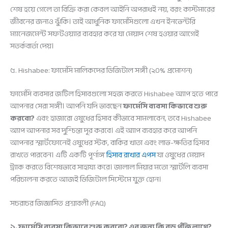
শেষ হয়ে গেলে তা বিক্রি করা কেবল আইনি অপরাধই নয়, বরং কাস্টমারের
জীবনের জন্যও ঝুঁকি। তাই আধুনিক ফার্মেসিগুলো এখন ইনভেন্টরি
ম্যানেজমেন্ট সফটওয়্যার ব্যবহার করে যা মেয়াদ শেষ হওয়ার আগেই
সতর্কবার্তা দেয়।
৫. Hishabee: ফার্মেসি মালিকদের ডিজিটাল সঙ্গী (২০% প্রমোশন)
ফার্মেসি ব্যবসার জটিল হিসাবগুলো সহজ করতে Hishabee অ্যাপ হতে পারে
আপনার সেরা সঙ্গী। আপনি যদি ভাবছেন
ফার্মেসি ব্যবসা কিভাবে শুরু
করবো?
এবং হাজারো ওষুধের হিসাব কীভাবে সামলাবেন, তবে Hishabee
অ্যাপ আপনার সব দুশ্চিন্তা দূর করবে। এই অ্যাপ ব্যবহার করে আপনি
আপনার স্মার্টফোনেই ওষুধের স্টক, বাকির খাতা এবং লাভ-ক্ষতির হিসাব
রাখতে পারবেন। এটি একটি পূর্ণাঙ্গ
হিসাব রাখার এপস
যা ওষুধের মেয়াদ
ট্র্যাক করতে বিশেষভাবে সাহায্য করে। জালাল মিয়ার মতো স্মার্টলি ব্যবসা
পরিচালনা করতে আজই ডিজিটাল সিস্টেমে যুক্ত হোন।
সচরাচর জিজ্ঞাসিত প্রশ্নাবলী (FAQ)
১. ফার্মেসি ব্যবসা কিভাবে শুরু করবো? এর জন্য কি বড় পুঁজি লাগে?