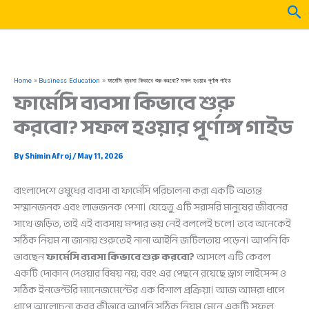
Skip
Sea
to
content
Home
Business Education
ফার্মেসি ব্যবসা কিভাবে শুরু করবো? সফল হওয়ার পূর্ণাঙ্গ গাইড
ফার্মেসি ব্যবসা কিভাবে শুরু
করবো? সফল হওয়ার পূর্ণাঙ্গ গাইড
By
Shimin Afroj
/
May 11, 2026
বাংলাদেশে ওষুধের ব্যবসা বা ফার্মেসি পরিচালনা করা একটি অত্যন্ত
সম্মানজনক এবং লাভজনক পেশা। যেহেতু এটি সরাসরি মানুষের জীবনের
সাথে জড়িত, তাই এই ব্যবসায় মন্দার ভয় নেই বললেই চলে। তবে অনেকেই
সঠিক নিয়ম না জানায় শুরুতেই নানা আইনি জটিলতায় পড়েন। আপনি কি
ভাবছেন
ফার্মেসি ব্যবসা কিভাবে শুরু করবো?
আসলে এটি কেবল
একটি দোকান দেওয়ার বিষয় নয়; বরং এর পেছনে রয়েছে ড্রাগ লাইসেন্স ও
সঠিক ইনভেন্টরি ম্যানেজমেন্টের এক বিশাল প্রক্রিয়া। আজ আমরা ধাপে
ধাপে আলোচনা করব কীভাবে আপনি সঠিক নিয়ম মেনে একটি সফল