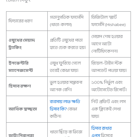
টেবিলে দেখুন:
গতানুগতিক ফার্মেসি
ডিজিটাল স্মার্ট
ফিচারের ধরণ
(খাতা-কলম)
ফার্মেসি (Hishabee)
মেয়াদ শেষ হওয়ার
ওষুধের মেয়াদ
প্রতিটি ওষুধের পাতা
আগে অটো
ট্র্যাকিং
হাতে চেক করতে হয়।
নোটিফিকেশন।
ইনভেন্টরি
ওষুধ ফুরিয়ে গেলে
রিয়েল-টাইম স্টক
ম্যানেজমেন্ট
তবেই বোঝা যায়।
আপডেট পাওয়া যায়।
ভুল হওয়ার সম্ভাবনা
১০০% নির্ভুল এবং
হিসাব রক্ষণ
অনেক বেশি।
অটোমেটেড রিপোর্ট।
ব্যবসায় লাভ ক্ষতি
নিট প্রফিট এবং লস
আর্থিক স্বচ্ছতা
হিসাব কি?
বোঝা
এক ক্লিকেই দেখা
কঠিন।
যায়।
হিসাব রাখার
খাতা ছিঁড়ে বা ভিজে
ডাটা নিরাপত্তা
এপস
হিসেবে