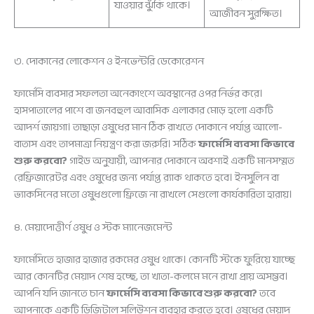
যাওয়ার ঝুঁকি থাকে।
আজীবন সুরক্ষিত।
৩. দোকানের লোকেশন ও ইনভেন্টরি ডেকোরেশন
ফার্মেসি ব্যবসার সফলতা অনেকাংশে অবস্থানের ওপর নির্ভর করে।
হাসপাতালের পাশে বা জনবহুল আবাসিক এলাকার মোড় হলো একটি
আদর্শ জায়গা। তাছাড়া ওষুধের মান ঠিক রাখতে দোকানে পর্যাপ্ত আলো-
বাতাস এবং তাপমাত্রা নিয়ন্ত্রণ করা জরুরি। সঠিক
ফার্মেসি ব্যবসা কিভাবে
শুরু করবো?
গাইড অনুযায়ী, আপনার দোকানে অবশ্যই একটি মানসম্মত
রেফ্রিজারেটর এবং ওষুধের জন্য পর্যাপ্ত র‍্যাক থাকতে হবে। ইনসুলিন বা
ভ্যাকসিনের মতো ওষুধগুলো ফ্রিজে না রাখলে সেগুলো কার্যকারিতা হারায়।
৪. মেয়াদোত্তীর্ণ ওষুধ ও স্টক ম্যানেজমেন্ট
ফার্মেসিতে হাজার হাজার রকমের ওষুধ থাকে। কোনটি স্টকে ফুরিয়ে যাচ্ছে
আর কোনটির মেয়াদ শেষ হচ্ছে, তা খাতা-কলমে মনে রাখা প্রায় অসম্ভব।
আপনি যদি জানতে চান
ফার্মেসি ব্যবসা কিভাবে শুরু করবো?
তবে
আপনাকে একটি ডিজিটাল সলিউশন ব্যবহার করতে হবে। ওষুধের মেয়াদ