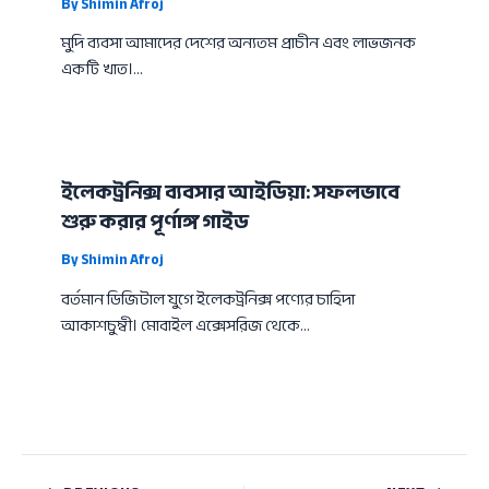
By
Shimin Afroj
মুদি ব্যবসা আমাদের দেশের অন্যতম প্রাচীন এবং লাভজনক
একটি খাত।…
ইলেকট্রনিক্স ব্যবসার আইডিয়া: সফলভাবে
শুরু করার পূর্ণাঙ্গ গাইড
By
Shimin Afroj
বর্তমান ডিজিটাল যুগে ইলেকট্রনিক্স পণ্যের চাহিদা
আকাশচুম্বী। মোবাইল এক্সেসরিজ থেকে…