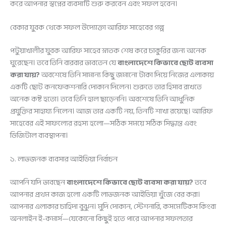
করে আপনার স্বপ্নের ব্যবসাটি শুরু করবেন এবং সফল হবেন।
বেকার যুবক থেকে সফল উদ্যোক্তা আরিফ সাহেবের গল্প
পটুয়াখালীর যুবক আরিফ সাহেব স্নাতক শেষ করে চাকুরির জন্য অনেক
ঘুরেছেন। তবে তিনি বারবার ভাবতেন যে
বাংলাদেশে কিভাবে ছোট ব্যবসা
করা যায়?
অবশেষে তিনি সামান্য কিছু জমানো টাকা দিয়ে নিজের এলাকায়
একটি ছোট কনফেকশনারি দোকান দিলেন। শুরুতে তার হিসাব রাখতে
অনেক কষ্ট হতো। তবে তিনি হাল ছাড়েননি। অবশেষে তিনি আধুনিক
প্রযুক্তির সাহায্য নিলেন। আজ তার একটি নয়, তিনটি শাখা রয়েছে। আরিফ
সাহেবের এই সাফল্যের রহস্য হলো—সঠিক সময়ে সঠিক সিদ্ধান্ত এবং
ডিজিটাল ব্যবস্থাপনা।
১. লাভজনক ব্যবসার আইডিয়া নির্বাচন
আপনি যদি ভাবছেন
বাংলাদেশে কিভাবে ছোট ব্যবসা করা যায়?
তবে
আপনার প্রথম কাজ হলো একটি লাভজনক আইডিয়া খুঁজে বের করা।
আপনার এলাকার চাহিদা বুঝুন। মুদি দোকান, স্টেশনারি, কসমেটিকস কিংবা
অনলাইন ই-কমার্স—যেকোনো কিছুই হতে পারে আপনার সফলতার