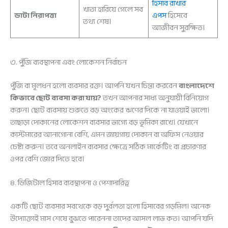
হিসাব রাখার
খাতা হারিয়ে গেলে সব
ডাটা নিরাপত্তা
এপস
হিসেবে
তথ্য শেষ।
আজীবন সুরক্ষিত।
৩. পুঁজি ব্যবস্থাপনা এবং লোকেশন নির্বাচন
পুঁজি বা মূলধন হলো ব্যবসার রক্ত। আপনি যখন চিন্তা করবেন
বাংলাদেশে
কিভাবে ছোট ব্যবসা করা যায়?
তখন আপনার সাধ্য অনুযায়ী বিনিয়োগ
করুন। ছোট ব্যবসায় শুরুতে বড় অংকের ঋণের দিকে না যাওয়াই ভালো।
তাছাড়া দোকানের লোকেশন ব্যবসার ভাগ্যে বড় ভূমিকা রাখে। যেখানে
কাস্টমারের আনাগোনা বেশি, এমন জায়গায় দোকান বা অফিস নেওয়ার
চেষ্টা করুন। তবে অনলাইন ব্যবসার ক্ষেত্রে সঠিক মার্কেটিং বা প্রচারণার
ওপর বেশি জোর দিতে হবে।
৪. ডিজিটাল হিসাব ব্যবস্থাপনা ও পেশাদারিত্ব
একটি ছোট ব্যবসার সবথেকে বড় দুর্বলতা হলো হিসাবের গড়মিল। অনেক
উদ্যোক্তাই মাস শেষে বুঝতে পারেননা তাদের আসল লাভ কত। আপনি যদি