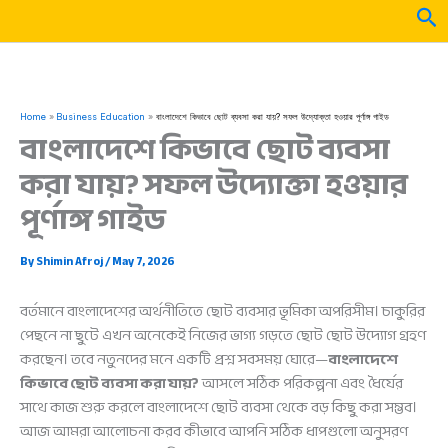
Skip
Sea
to
content
Home
Business Education
বাংলাদেশে কিভাবে ছোট ব্যবসা করা যায়? সফল উদ্যোক্তা হওয়ার পূর্ণাঙ্গ গাইড
বাংলাদেশে কিভাবে ছোট ব্যবসা
করা যায়? সফল উদ্যোক্তা হওয়ার
পূর্ণাঙ্গ গাইড
By
Shimin Afroj
/
May 7, 2026
বর্তমানে বাংলাদেশের অর্থনীতিতে ছোট ব্যবসার ভূমিকা অপরিসীম। চাকুরির
পেছনে না ছুটে এখন অনেকেই নিজের ভাগ্য গড়তে ছোট ছোট উদ্যোগ গ্রহণ
করছেন। তবে নতুনদের মনে একটি প্রশ্ন সবসময় ঘোরে—
বাংলাদেশে
কিভাবে ছোট ব্যবসা করা যায়?
আসলে সঠিক পরিকল্পনা এবং ধৈর্যের
সাথে কাজ শুরু করলে বাংলাদেশে ছোট ব্যবসা থেকে বড় কিছু করা সম্ভব।
আজ আমরা আলোচনা করব কীভাবে আপনি সঠিক ধাপগুলো অনুসরণ