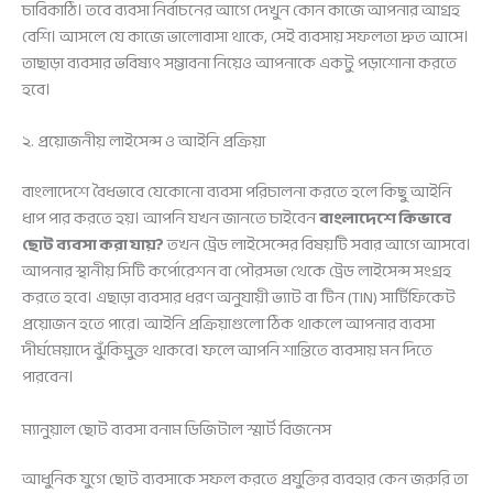
চাবিকাঠি। তবে ব্যবসা নির্বাচনের আগে দেখুন কোন কাজে আপনার আগ্রহ
বেশি। আসলে যে কাজে ভালোবাসা থাকে, সেই ব্যবসায় সফলতা দ্রুত আসে।
তাছাড়া ব্যবসার ভবিষ্যৎ সম্ভাবনা নিয়েও আপনাকে একটু পড়াশোনা করতে
হবে।
২. প্রয়োজনীয় লাইসেন্স ও আইনি প্রক্রিয়া
বাংলাদেশে বৈধভাবে যেকোনো ব্যবসা পরিচালনা করতে হলে কিছু আইনি
ধাপ পার করতে হয়। আপনি যখন জানতে চাইবেন
বাংলাদেশে কিভাবে
ছোট ব্যবসা করা যায়?
তখন ট্রেড লাইসেন্সের বিষয়টি সবার আগে আসবে।
আপনার স্থানীয় সিটি কর্পোরেশন বা পৌরসভা থেকে ট্রেড লাইসেন্স সংগ্রহ
করতে হবে। এছাড়া ব্যবসার ধরণ অনুযায়ী ভ্যাট বা টিন (TIN) সার্টিফিকেট
প্রয়োজন হতে পারে। আইনি প্রক্রিয়াগুলো ঠিক থাকলে আপনার ব্যবসা
দীর্ঘমেয়াদে ঝুঁকিমুক্ত থাকবে। ফলে আপনি শান্তিতে ব্যবসায় মন দিতে
পারবেন।
ম্যানুয়াল ছোট ব্যবসা বনাম ডিজিটাল স্মার্ট বিজনেস
আধুনিক যুগে ছোট ব্যবসাকে সফল করতে প্রযুক্তির ব্যবহার কেন জরুরি তা