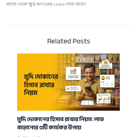
ব্যাংক থেকে ক্ষুদ্র ঋণ (SME Loan) পেতে পারেন
Related Posts
মুদি দোকানের হিসাব রাখার নিয়ম: লাভ
বাড়ানোর ৫টি কার্যকর উপায়