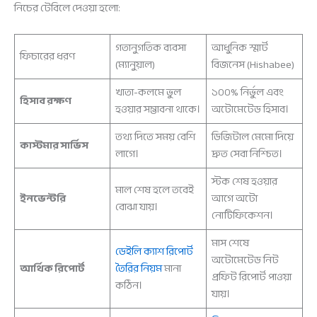
নিচের টেবিলে দেওয়া হলো:
গতানুগতিক ব্যবসা
আধুনিক স্মার্ট
ফিচারের ধরণ
(ম্যানুয়াল)
বিজনেস (Hishabee)
খাতা-কলমে ভুল
১০০% নির্ভুল এবং
হিসাব রক্ষণ
হওয়ার সম্ভাবনা থাকে।
অটোমেটেড হিসাব।
তথ্য দিতে সময় বেশি
ডিজিটাল মেমো দিয়ে
কাস্টমার সার্ভিস
লাগে।
দ্রুত সেবা নিশ্চিত।
স্টক শেষ হওয়ার
মাল শেষ হলে তবেই
ইনভেন্টরি
আগে অটো
বোঝা যায়।
নোটিফিকেশন।
মাস শেষে
ডেইলি ক্যাশ রিপোর্ট
অটোমেটেড নিট
আর্থিক রিপোর্ট
তৈরির নিয়ম
মানা
প্রফিট রিপোর্ট পাওয়া
কঠিন।
যায়।