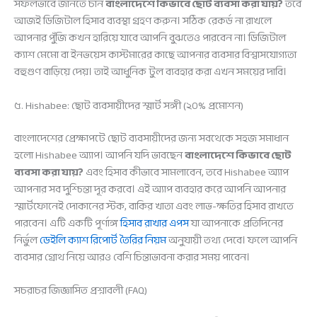
সফলভাবে জানতে চান
বাংলাদেশে কিভাবে ছোট ব্যবসা করা যায়?
তবে
আজই ডিজিটাল হিসাব ব্যবস্থা গ্রহণ করুন। সঠিক রেকর্ড না রাখলে
আপনার পুঁজি কখন হারিয়ে যাবে আপনি বুঝতেও পারবেন না। ডিজিটাল
ক্যাশ মেমো বা ইনভয়েস কাস্টমারের কাছে আপনার ব্যবসার বিশ্বাসযোগ্যতা
বহুগুণ বাড়িয়ে দেয়। তাই আধুনিক টুল ব্যবহার করা এখন সময়ের দাবি।
৫. Hishabee: ছোট ব্যবসায়ীদের স্মার্ট সঙ্গী (২০% প্রমোশন)
বাংলাদেশের প্রেক্ষাপটে ছোট ব্যবসায়ীদের জন্য সবথেকে সহজ সমাধান
হলো Hishabee অ্যাপ। আপনি যদি ভাবছেন
বাংলাদেশে কিভাবে ছোট
ব্যবসা করা যায়?
এবং হিসাব কীভাবে সামলাবেন, তবে Hishabee অ্যাপ
আপনার সব দুশ্চিন্তা দূর করবে। এই অ্যাপ ব্যবহার করে আপনি আপনার
স্মার্টফোনেই দোকানের স্টক, বাকির খাতা এবং লাভ-ক্ষতির হিসাব রাখতে
পারবেন। এটি একটি পূর্ণাঙ্গ
হিসাব রাখার এপস
যা আপনাকে প্রতিদিনের
নির্ভুল
ডেইলি ক্যাশ রিপোর্ট তৈরির নিয়ম
অনুযায়ী তথ্য দেবে। ফলে আপনি
ব্যবসার গ্রোথ নিয়ে আরও বেশি চিন্তাভাবনা করার সময় পাবেন।
সচরাচর জিজ্ঞাসিত প্রশ্নাবলী (FAQ)