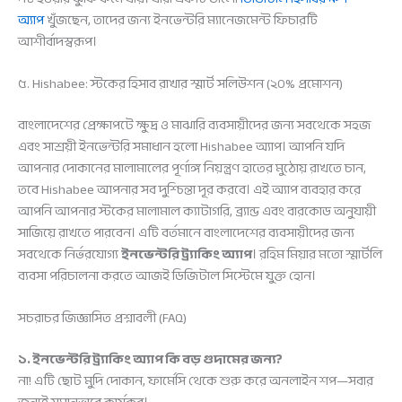
অ্যাপ
খুঁজছেন, তাদের জন্য ইনভেন্টরি ম্যানেজমেন্ট ফিচারটি
আশীর্বাদস্বরূপ।
৫. Hishabee: স্টকের হিসাব রাখার স্মার্ট সলিউশন (২০% প্রমোশন)
বাংলাদেশের প্রেক্ষাপটে ক্ষুদ্র ও মাঝারি ব্যবসায়ীদের জন্য সবথেকে সহজ
এবং সাশ্রয়ী ইনভেন্টরি সমাধান হলো Hishabee অ্যাপ। আপনি যদি
আপনার দোকানের মালামালের পূর্ণাঙ্গ নিয়ন্ত্রণ হাতের মুঠোয় রাখতে চান,
তবে Hishabee আপনার সব দুশ্চিন্তা দূর করবে। এই অ্যাপ ব্যবহার করে
আপনি আপনার স্টকের মালামাল ক্যাটাগরি, ব্র্যান্ড এবং বারকোড অনুযায়ী
সাজিয়ে রাখতে পারবেন। এটি বর্তমানে বাংলাদেশের ব্যবসায়ীদের জন্য
সবথেকে নির্ভরযোগ্য
ইনভেন্টরি ট্র্যাকিং অ্যাপ
। রহিম মিয়ার মতো স্মার্টলি
ব্যবসা পরিচালনা করতে আজই ডিজিটাল সিস্টেমে যুক্ত হোন।
সচরাচর জিজ্ঞাসিত প্রশ্নাবলী (FAQ)
১. ইনভেন্টরি ট্র্যাকিং অ্যাপ কি বড় গুদামের জন্য?
না! এটি ছোট মুদি দোকান, ফার্মেসি থেকে শুরু করে অনলাইন শপ—সবার