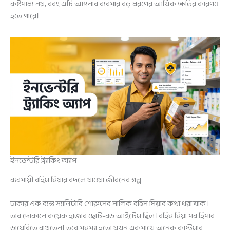
কষ্টসাধ্য নয়, বরং এটি আপনার ব্যবসার বড় ধরণের আর্থিক ক্ষতির কারণও
হতে পারে।
ইনভেন্টরি ট্র্যাকিং অ্যাপ
ব্যবসায়ী রহিম মিয়ার বদলে যাওয়া জীবনের গল্প
ঢাকার এক ব্যস্ত স্যানিটারি শোরুমের মালিক রহিম মিয়ার কথা ধরা যাক।
তার দোকানে কয়েক হাজার ছোট-বড় আইটেম ছিল। রহিম মিয়া সব হিসাব
ডায়েরিতে রাখতেন। তবে সমস্যা হতো যখন একসাথে অনেক কাস্টমার