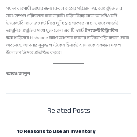
সফল ব্যবসায়ী হওয়ার জন্য কেবল কঠোর পরিশ্রম নয়, বরং বুদ্ধিমত্তার
সাথে সম্পদ পরিচালনা করা জরুরি। রহিম মিয়ার মতো আপনিও যদি
ইনভেন্টরি ম্যানেজমেন্ট নিয়ে দুশ্চিন্তায় থাকতে না চান, তবে আজই
আধুনিক প্রযুক্তির সাথে যুক্ত হোন। একটি স্মার্ট
ইনভেন্টরি ট্র্যাকিং
অ্যাপ
হিসেবে Hishabee অ্যাপ আপনার ব্যবসার চালিকাশক্তি বদলে দেবে।
অবশেষে, আপনার সুশৃঙ্খল স্টকের হিসাবই আপনাকে একজন সফল
উদ্যোক্তা হিসেবে প্রতিষ্ঠিত করবে।
আরও জানুন
Related Posts
10 Reasons to Use an Inventory