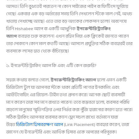
আসত। তিনি বুঝতেই পারতেন না কোন সাইজের পাইপ বা ফিটিংস ফুরিয়ে
গেছে। একবার এক বড় অর্ডারের সময় তিনি দেখলেন স্টকে মাল নেই, অথচ
খাতায় দেখাচ্ছে আছে। এতে তার বড় অংকের লোকসান হলো। অবশেষে
তিনি Hishabee অ্যাপ বা একটি আধুনিক
ইনভেন্টরি ট্র্যাকিং
অ্যাপ
ব্যবহার শুরু করলেন। এখন রহিম মিয়া এক ক্লিকেই জানতে পারেন
তার দোকানে কোন মাল কতটি আছে। আসলে প্রযুক্তির সঠিক ব্যবহারই তার
ব্যবসাকে লসের হাত থেকে বাঁচিয়েছে।
১. ইনভেন্টরি ট্র্যাকিং অ্যাপ কি এবং এটি কেন জরুরি?
সহজ কথায় বলতে গেলে,
ইনভেন্টরি ট্র্যাকিং অ্যাপ
হলো এমন একটি
ডিজিটাল টুল যা আপনার স্টকে থাকা প্রতিটি পণ্যের ইনকামিং এবং
আউটগোয়িং এর রিয়েল-টাইম তথ্য প্রদান করে। অনেক ছোট ব্যবসায়ী
মনে করেন তারা সব মনে রাখতে পারেন। তবে বাস্তবতা হলো, ব্যবসার পরিধি
বাড়লে মানুষের স্মৃতিশক্তির ওপর নির্ভর করা পুঁজি হারানোর কারণ হতে পারে।
সঠিক ট্র্যাকিং আপনার ব্যবসার ক্যাশ ফ্লো সচল রাখে। বর্তমানে যারা
উন্নত
ডিজিটাল হিসাবরক্ষণ অ্যাপ
(Link Placement) ব্যবহার করেন, তারা
জানেন যে ইনভেন্টরি এবং আর্থিক হিসাব একে অপরের পরিপূরক।