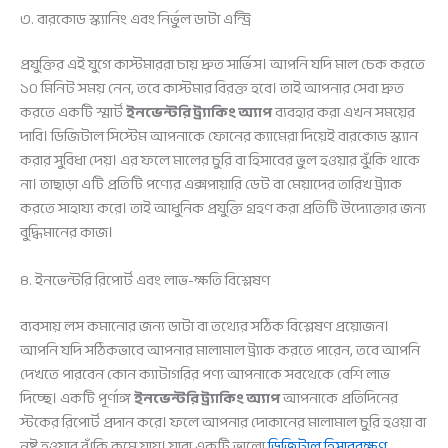
৩. বারকোড স্ক্যানিং এবং নির্ভুল ডাটা এন্ট্রি
প্রযুক্তির এই যুগে কাস্টমাররা চায় দ্রুত সার্ভিস। আপনি যদি মাল চেক করতে
১০ মিনিট সময় নেন, তবে কাস্টমার বিরক্ত হবে। তাই আপনার সেবা দ্রুত
করতে একটি স্মার্ট
ইনভেন্টরি ট্র্যাকিং অ্যাপ
ব্যবহার করা এখন সময়ের
দাবি। ডিজিটাল সিস্টেম আপনাকে ফোনের ক্যামেরা দিয়েই বারকোড স্ক্যান
করার সুবিধা দেয়। এর ফলে মালের চুরি বা হিসাবের ভুল হওয়ার ঝুঁকি থাকে
না। তাছাড়া এটি প্রতিটি পণ্যের এক্সপায়ারি ডেট বা মেয়াদের তারিখ ট্র্যাক
করতে সাহায্য করে। তাই আধুনিক প্রযুক্তি গ্রহণ করা প্রতিটি উদ্যোক্তার জন্য
বুদ্ধিমানের কাজ।
৪. ইনভেন্টরি রিপোর্ট এবং লাভ-ক্ষতি বিশ্লেষণ
ব্যবসায় লস কমানোর জন্য ডাটা বা তথ্যের সঠিক বিশ্লেষণ প্রয়োজন।
আপনি যদি সঠিকভাবে আপনার মালামাল ট্র্যাক করতে পারেন, তবে আপনি
দেখতে পারবেন কোন ক্যাটাগরির পণ্য আপনাকে সবথেকে বেশি লাভ
দিচ্ছে। একটি পূর্ণাঙ্গ
ইনভেন্টরি ট্র্যাকিং অ্যাপ
আপনাকে প্রতিদিনের
স্টকের রিপোর্ট প্রদান করে। ফলে আপনার দোকানের মালামাল চুরি হওয়া বা
নষ্ট হওয়ার ঝুঁকি কমে যায়। যারা একটি ভালো
ডিজিটাল হিসাবরক্ষণ