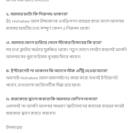
জন্যই সমানভাবে কার্যকর।
২. আমার ডাটা কি নিরাপদ থাকবে?
হ্যাঁ, Hishabee অ্যাপ উচ্চমানের এনক্রিপশন ব্যবহার করে। ফলে আপনার
ব্যবসার যাবতীয় তথ্য সম্পূর্ণ গোপন ও নিরাপদ থাকে।
৩. আমার ফোন হারিয়ে গেলে স্টকের হিসাবের কি হবে?
সব তথ্য ক্লাউড সার্ভারে সুরক্ষিত থাকে। নতুন ফোনে লগইন করলেই আপনি
আপনার সব পুরনো হিসাব পুনরায় ফিরে পাবেন।
৪. ইন্টারনেট না থাকলে কি অ্যাপে স্টক এন্ট্রি দেওয়া যাবে?
অবশ্যই! Hishabee অ্যাপ অফলাইনেও কাজ করে। যখনই ইন্টারনেট
পাবেন, তথ্যগুলো অটোমেটিক সিঙ্ক হয়ে যাবে।
৫. বারকোড স্ক্যান করতে কি আলাদা মেশিন লাগবে?
একদমই না! আপনি আপনার সাধারণ স্মার্টফোনের ক্যামেরা ব্যবহার করেই
বারকোড স্ক্যান করতে পারবেন।
উপসংহার