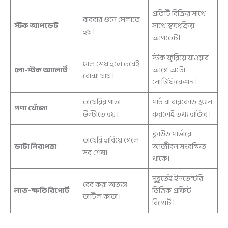
প্রতিটি বিক্রির সাথে
বারবার গুনে মেলাতে
স্টক আপডেট
সাথে স্বয়ংক্রিয়
হয়।
আপডেট।
স্টক ফুরিয়ে যাওয়ার
মাল শেষ হলে তবেই
লো-স্টক অ্যালার্ট
আগে অটো
বোঝা যায়।
নোটিফিকেশন।
ডায়েরির পাতা
সার্চ বা বারকোড স্ক্যান
পণ্য খোঁজা
উল্টাতে হয়।
করলেই তথ্য হাজির।
ক্লাউড সার্ভারে
ডায়েরি হারিয়ে গেলে
ডাটা নিরাপত্তা
আজীবন সংরক্ষিত
সব শেষ।
থাকে।
মুহূর্তেই ইনভেন্টরি
বের করা অত্যন্ত
লাভ-ক্ষতি রিপোর্ট
ভিত্তিক প্রফিট
জটিল কাজ।
রিপোর্ট।