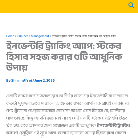
Skip
Sea
to
content
Home
Business Management
ইনভেন্টরি ট্র্যাকিং অ্যাপ: স্টকের হিসাব সহজ করার ৫টি আধুনিক উপায়
ইনভেন্টরি ট্র্যাকিং অ্যাপ: স্টকের
হিসাব সহজ করার ৫টি আধুনিক
উপায়
By
Shimin Afroj
/
June 2, 2026
একটি ব্যবসা কতটা সফল হবে তা নির্ভর করে তার ইনভেন্টরি বা মালামাল
কতটা সুশৃঙ্খলভাবে সাজানো আছে তার ওপর। আপনি কি প্রায়ই দোকানের
পণ্য খুঁজে না পাওয়ার সমস্যায় ভোগেন? অথবা এমন কি হয় যে, কাস্টমার
মাল চাইছে কিন্তু আপনি জানেনই না যে সেই পণ্যটি স্টকে নেই? যদি উত্তর
‘হ্যাঁ’ হয়, তবে আপনার জন্য প্রয়োজন একটি আধুনিক
ইনভেন্টরি ট্র্যাকিং
অ্যাপ
। প্রযুক্তির এই যুগে খাতা-কলমে হাজারো পণ্যের হিসাব রাখা কেবল