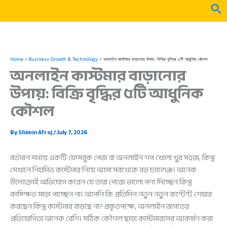
Skip
Sea
to
content
Home
Business Growth & Technology
অনলাইন কাস্টমার বাড়ানোর উপায়: বিক্রি বৃদ্ধির ৫টি আধুনিক কৌশল
অনলাইন কাস্টমার বাড়ানোর
উপায়: বিক্রি বৃদ্ধির ৫টি আধুনিক
কৌশল
By
Shimin Afroj
/
July 7, 2026
বর্তমান সময়ে একটি ফেসবুক পেজ বা অনলাইন শপ খোলা খুব সহজ, কিন্তু
সেখানে নিয়মিত কাস্টমার নিয়ে আসা সবথেকে বড় চ্যালেঞ্জ। অনেক
উদ্যোক্তাই অভিযোগ করেন যে তারা পেজে ভালো পণ্য দিচ্ছেন কিন্তু
কাঙ্ক্ষিত সাড়া পাচ্ছেন না। আপনি কি প্রতিদিন নতুন নতুন কন্টেন্ট শেয়ার
করছেন কিন্তু কাস্টমার বাড়ছে না? প্রকৃতপক্ষে, অনলাইন জগতের
প্রতিযোগিতা অনেক বেশি। সঠিক কৌশল ছাড়া কাস্টমারদের আকর্ষণ করা