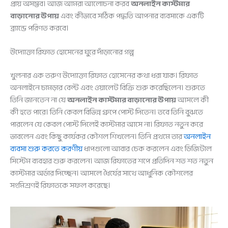
প্রায় অসম্ভব। আজ আমরা আলোচনা করব
অনলাইন কাস্টমার
বাড়ানোর উপায়
এবং কীভাবে সঠিক পদ্ধতি আপনার ব্যবসাকে একটি
ব্র্যান্ডে পরিণত করবে।
উদ্যোক্তা রিফাত হোসেনের ঘুরে দাঁড়ানোর গল্প
খুলনার এক তরুণ উদ্যোক্তা রিফাত হোসেনের কথা ধরা যাক। রিফাত
অনলাইনে চামড়ার বেল্ট এবং ওয়ালেট বিক্রি শুরু করেছিলেন। শুরুতে
তিনি জানতেন না যে
অনলাইন কাস্টমার বাড়ানোর উপায়
আসলে কী
কী হতে পারে। তিনি কেবল বিভিন্ন গ্রুপে পোস্ট দিতেন। তবে তিনি বুঝতে
পারলেন যে কেবল পোস্ট দিলেই কাস্টমার আসে না। রিফাত নতুন করে
ভাবলেন এবং কিছু কার্যকর কৌশল শিখলেন। তিনি প্রথমে তার
অনলাইন
ব্যবসা শুরু করতে করণীয়
ধাপগুলো আবার চেক করলেন এবং ডিজিটাল
সিস্টেম ব্যবহার শুরু করলেন। আজ রিফাতের শপে প্রতিদিন শত শত নতুন
কাস্টমার অর্ডার দিচ্ছেন। আসলে ধৈর্যের সাথে আধুনিক কৌশলের
সংমিশ্রণই রিফাতকে সফল করেছে।