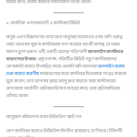
বজায় রাখে, তারাই বাজারে দীর্ঘমেয়াদে টিকে থাকে।
২. অর্গানিক এনগেজমেন্ট ও কাস্টমার রিভিউ
মানুষ এখন বিজ্ঞাপনের চেয়ে অন্য মানুষের মতামতের ওপর বেশি গুরুত্ব
দেয়। আপনার পুরনো কাস্টমাররা পণ্য পাওয়ার পর কী বলছে, তা সবার
সামনে তুলে ধরুন। এটি একটি অত্যন্ত শক্তিশালী
অনলাইন কাস্টমার
বাড়ানোর উপায়
। প্রকৃতপক্ষে, পজিটিভ রিভিউ নতুন কাস্টমারদের
কেনাকাটা করতে উৎসাহিত করে। আপনি যদি আপনার
অনলাইন ব্যবসা
শুরু করতে করণীয়
কাজগুলোর মধ্যে কাস্টমার ফিডব্যাক সংগ্রহ করাকে
যুক্ত করেন, তবে আপনার ব্র্যান্ড ভ্যালু দ্রুত বাড়বে। যারা কাস্টমারের
প্রশংসাকে মার্কেটিং হাতিয়ার হিসেবে ব্যবহার করে, তারা প্রতিযোগিতায়
এগিয়ে থাকে।
ম্যানুয়াল পরিচালনা বনাম ডিজিটাল স্মার্ট শপ
কেন কাস্টমার বাড়াতে ডিজিটাল সিস্টেম প্রয়োজন, তা নিচের টেবিলটি