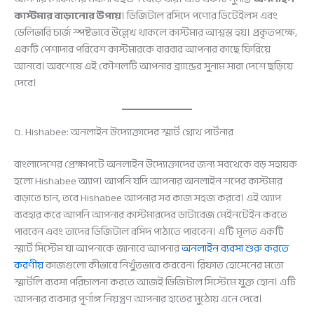
কাস্টমার বাড়ানোর উপায়
। ডিজিটাল রসিদে পণ্যের ডিটেইলস এবং
ডেলিভারি চার্জ স্পষ্টভাবে উল্লেখ থাকলে কাস্টমার আশ্বস্ত হয়। প্রকৃতপক্ষে,
একটি পেশাদার পরিবেশ কাস্টমারকে বারবার আপনার কাছে ফিরিয়ে
আনবে। অবশেষে এই কৌশলটি আপনার ব্র্যান্ডের সুনাম সারা দেশে ছড়িয়ে
দেবে।
৫. Hishabee: অনলাইন উদ্যোক্তাদের স্মার্ট গ্রোথ পার্টনার
বাংলাদেশের প্রেক্ষাপটে অনলাইন উদ্যোক্তাদের জন্য সবথেকে বড় সহায়ক
হলো Hishabee অ্যাপ। আপনি যদি আপনার অনলাইন শপের কাস্টমার
বাড়াতে চান, তবে Hishabee আপনার সব কাজ সহজ করবে। এই অ্যাপ
ব্যবহার করে আপনি আপনার কাস্টমারদের ডাটাবেজ মেইনটেইন করতে
পারবেন এবং তাদের ডিজিটাল রসিদ পাঠাতে পারবেন। এটি মূলত একটি
স্মার্ট সিস্টেম যা আপনাকে জানাবে আপনার
অনলাইন ব্যবসা শুরু করতে
করণীয়
কাজগুলো কীভাবে নিখুঁতভাবে করবেন। রিফাত হোসেনের মতো
স্মার্টলি ব্যবসা পরিচালনা করতে আজই ডিজিটাল সিস্টেমে যুক্ত হোন। এটি
আপনার ব্যবসার পূর্ণাঙ্গ নিয়ন্ত্রণ আপনার হাতের মুঠোয় এনে দেবে।