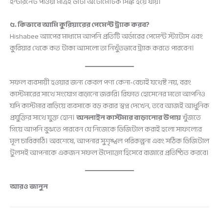
ইন্টারনেট পাওয়া মাত্রই ডাটা অটোমেটিক সিঙ্ক হয়ে যায়।
৫. কিভাবে আমি কুরিয়ারের পেমেন্ট ট্র্যাক করব?
Hishabee অ্যাপের মাধ্যমে আপনি প্রতিটি অর্ডারের পেমেন্ট স্ট্যাটাস এবং
কুরিয়ার থেকে কত টাকা আসলো তা নিখুঁতভাবে ট্র্যাক করতে পারবেন।
সফল ব্যবসায়ী হওয়ার জন্য কেবল পণ্য কেনা-বেচাই যথেষ্ট নয়, বরং
কাস্টমারের সাথে সংযোগ বাড়ানো জরুরি। রিফাত হোসেনের মতো আপনিও
যদি কাস্টমার বাড়িয়ে ব্যবসাকে বড় করার স্বপ্ন দেখেন, তবে আজই আধুনিক
প্রযুক্তির সাথে যুক্ত হোন।
অনলাইন কাস্টমার বাড়ানোর উপায়
খুঁজতে
গিয়ে আপনি বুঝতে পারবেন যে নিজেকে ডিজিটাল করাই হলো সাফল্যের
মূল চাবিকাঠি। অবশেষে, আপনার সুশৃঙ্খল পরিকল্পনা এবং সঠিক ডিজিটাল
টুলসই আপনাকে একজন সফল উদ্যোক্তা হিসেবে বাজারে প্রতিষ্ঠিত করবে।
আরও জানুন