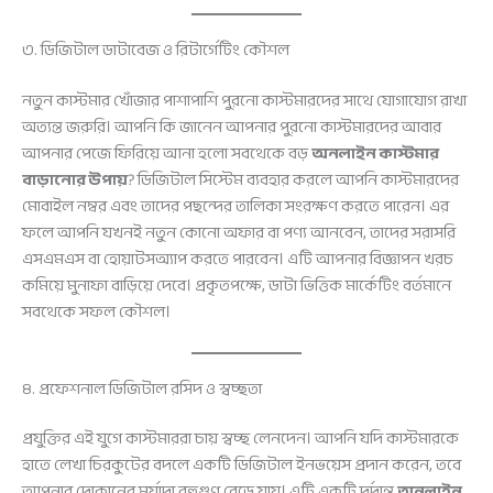
৩. ডিজিটাল ডাটাবেজ ও রিটার্গেটিং কৌশল
নতুন কাস্টমার খোঁজার পাশাপাশি পুরনো কাস্টমারদের সাথে যোগাযোগ রাখা
অত্যন্ত জরুরি। আপনি কি জানেন আপনার পুরনো কাস্টমারদের আবার
আপনার পেজে ফিরিয়ে আনা হলো সবথেকে বড়
অনলাইন কাস্টমার
বাড়ানোর উপায়
? ডিজিটাল সিস্টেম ব্যবহার করলে আপনি কাস্টমারদের
মোবাইল নম্বর এবং তাদের পছন্দের তালিকা সংরক্ষণ করতে পারেন। এর
ফলে আপনি যখনই নতুন কোনো অফার বা পণ্য আনবেন, তাদের সরাসরি
এসএমএস বা হোয়াটসঅ্যাপ করতে পারবেন। এটি আপনার বিজ্ঞাপন খরচ
কমিয়ে মুনাফা বাড়িয়ে দেবে। প্রকৃতপক্ষে, ডাটা ভিত্তিক মার্কেটিং বর্তমানে
সবথেকে সফল কৌশল।
৪. প্রফেশনাল ডিজিটাল রসিদ ও স্বচ্ছতা
প্রযুক্তির এই যুগে কাস্টমাররা চায় স্বচ্ছ লেনদেন। আপনি যদি কাস্টমারকে
হাতে লেখা চিরকুটের বদলে একটি ডিজিটাল ইনভয়েস প্রদান করেন, তবে
আপনার দোকানের মর্যাদা বহুগুণ বেড়ে যায়। এটি একটি দুর্দান্ত
অনলাইন