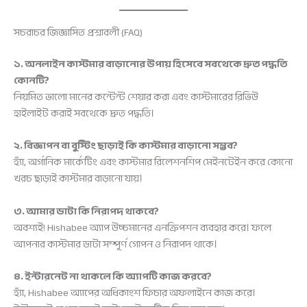
সচরাচর জিজ্ঞাসিত প্রশ্নাবলী (FAQ)
১. অনলাইন কাস্টমার বাড়ানোর উপায় হিসেবে সবথেকে দ্রুত পদ্ধতি
কোনটি?
নিয়মিত ভালো মানের কন্টেন্ট শেয়ার করা এবং কাস্টমারের রিভিউ
হাইলাইট করাই সবথেকে দ্রুত পদ্ধতি।
২. বিজ্ঞাপন বা বুস্টিং ছাড়াই কি কাস্টমার বাড়ানো সম্ভব?
হ্যাঁ, অর্গানিক মার্কেটিং এবং কাস্টমার রিলেশনশিপ মেইনটেইন করে কোনো
খরচ ছাড়াই কাস্টমার বাড়ানো যায়।
৩. আমার ডাটা কি নিরাপদ থাকবে?
অবশ্যই! Hishabee অ্যাপ উচ্চমানের এনক্রিপশন ব্যবহার করে। ফলে
আপনার কাস্টমার ডাটা সম্পূর্ণ গোপন ও নিরাপদ থাকে।
৪. ইন্টারনেট না থাকলে কি অ্যাপটি কাজ করবে?
হ্যাঁ, Hishabee অ্যাপের অধিকাংশ ফিচার অফলাইনে কাজ করে।