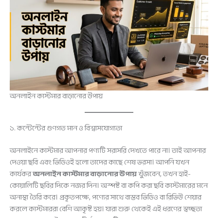
অনলাইন কাস্টমার বাড়ানোর উপায়
১. কন্টেন্টের গুণগত মান ও বিশ্বাসযোগ্যতা
অনলাইনে কাস্টমার আপনার পণ্যটি সরাসরি দেখতে পারে না। তাই আপনার
দেওয়া ছবি এবং ভিডিওই হলো তাদের কাছে শেষ ভরসা। আপনি যখন
কার্যকর
অনলাইন কাস্টমার বাড়ানোর উপায়
খুঁজবেন, তখন হাই-
কোয়ালিটি ছবির দিকে নজর দিন। অস্পষ্ট বা কপি করা ছবি কাস্টমারের মনে
অনাস্থা তৈরি করে। প্রকৃতপক্ষে, পণ্যের সাথে বাস্তব ভিডিও বা রিভিউ শেয়ার
করলে কাস্টমাররা বেশি আকৃষ্ট হয়। যারা শুরু থেকেই এই ধরণের স্বচ্ছতা