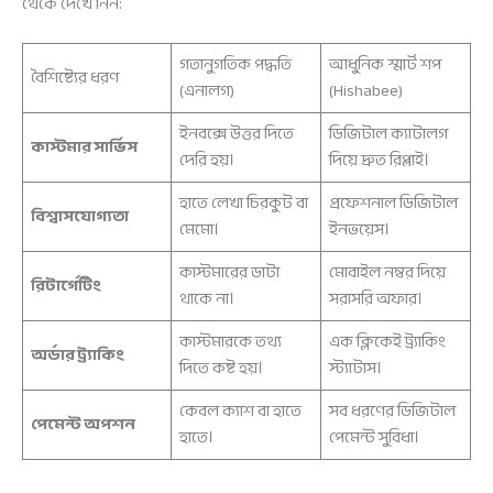
থেকে দেখে নিন:
গতানুগতিক পদ্ধতি
আধুনিক স্মার্ট শপ
বৈশিষ্ট্যের ধরণ
(এনালগ)
(Hishabee)
ইনবক্সে উত্তর দিতে
ডিজিটাল ক্যাটালগ
কাস্টমার সার্ভিস
দেরি হয়।
দিয়ে দ্রুত রিপ্লাই।
হাতে লেখা চিরকুট বা
প্রফেশনাল ডিজিটাল
বিশ্বাসযোগ্যতা
মেমো।
ইনভয়েস।
কাস্টমারের ডাটা
মোবাইল নম্বর দিয়ে
রিটার্গেটিং
থাকে না।
সরাসরি অফার।
কাস্টমারকে তথ্য
এক ক্লিকেই ট্র্যাকিং
অর্ডার ট্র্যাকিং
দিতে কষ্ট হয়।
স্ট্যাটাস।
কেবল ক্যাশ বা হাতে
সব ধরণের ডিজিটাল
পেমেন্ট অপশন
হাতে।
পেমেন্ট সুবিধা।