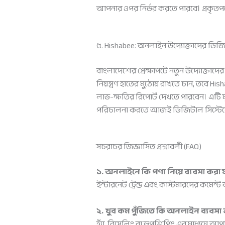
আপনার ওপর নির্ভর করতে পারবে। প্রকৃতপক
৫. Hishabee: অনলাইন উদ্যোক্তাদের ডিজি
বাংলাদেশের প্রেক্ষাপটে নতুন উদ্যোক্তাদ
নিয়ন্ত্রণ হাতের মুঠোয় রাখতে চান, তবে 
লাভ-ক্ষতির রিপোর্ট দেখতে পারবেন। এটি ম
পরিচালনা করতে আজই ডিজিটাল সিস্টেমে 
সচরাচর জিজ্ঞাসিত প্রশ্নাবলী (FAQ)
১. অনলাইনে কি পণ্য নিয়ে ব্যবসা করা
ইন্টারনেট ট্রেন্ড এবং কাস্টমারদের কমেন্ট
২. খুব কম পুঁজিতে কি অনলাইন ব্যবসা 
হ্যাঁ, রিসেলিং বা ড্রপশিপিং এর মাধ্যমে আপ