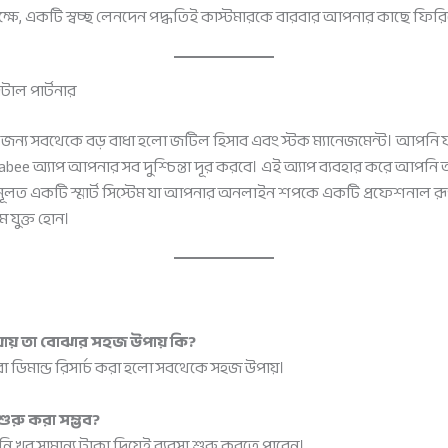
্ষে, একটি স্বচ্ছ লেনদেন পদ্ধতিই কাস্টমারকে বারবার আপনার কাছে ফির
টাল পার্টনার
ের জন্য সবথেকে বড় বাধা হলো জটিল হিসাব এবং স্টক ম্যানেজমেন্ট। আপনি
Hishabee অ্যাপ আপনার সব দুশ্চিন্তা দূর করবে। এই অ্যাপ ব্যবহার করে আপন
ূলত একটি স্মার্ট সিস্টেম যা আপনার অনলাইন শপকে একটি প্রফেশনাল রূপ দ
যুক্ত হোন।
 যায় তা বোঝার সহজ উপায় কি?
 বা ডিমান্ড রিসার্চ করা হলো সবথেকে সহজ উপায়।
শুরু করা সম্ভব?
নি খুব সামান্য টাকা দিয়েই ব্যবসা শুরু করতে পারেন।