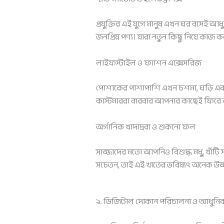
প্রযুক্তির এই যুগে মানুষ এখন ঘর বসেই আধ
জনপ্রিয় পণ্য। যারা নতুন কিছু নিয়ে কা
লাইফস্টাইল ও ফ্যাশন এক্সেসরিজ
পোশাকের পাশাপাশি এখন চশমা, ঘড়ি এবং ব
কাস্টমাররা বারবার আপনার কাছেই ফিরে
অর্গানিক খাদ্যদ্রব্য ও শুকনো ফল
সাজ্জাদের মতো আপনিও বিশুদ্ধ মধু, খাঁটি সরি
সচেতন, তাই এই খাতের ভবিষ্যৎ অনেক উজ্
২. ডিজিটাল দোকান পরিচালনা ও আধুনিক ব