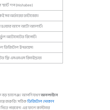
স্মার্ট শপ (Hishabee)
েই সব অর্ডারের ডাটাবেজ।
 হওয়ার আগে অটো অ্যালার্ট।
্ভুল অটোমেটেড রিপোর্ট।
াল ডিজিটাল ইনভয়েস।
ড ফ্রি এসএমএস রিমাইন্ডার।
ে বড় চ্যালেঞ্জ। আপনি যখন
অনলাইনে
ত্যন্ত জরুরি। সঠিক
ডিজিটাল দোকান
ি দিতে পারবেন। এর ফলে কাস্টমার