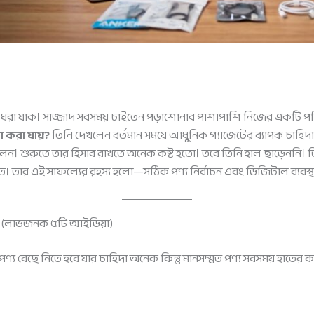
 ধরা যাক। সাজ্জাদ সবসময় চাইতেন পড়াশোনার পাশাপাশি নিজের একটি পরিচয
া করা যায়?
তিনি দেখলেন বর্তমান সময়ে আধুনিক গ্যাজেটের ব্যাপক চাহিদা রয়
করলেন। শুরুতে তার হিসাব রাখতে অনেক কষ্ট হতো। তবে তিনি হাল ছাড়েননি। ত
 তার এই সাফল্যের রহস্য হলো—সঠিক পণ্য নির্বাচন এবং ডিজিটাল ব্যবস্থ
য়? (লাভজনক ৫টি আইডিয়া)
ছে নিতে হবে যার চাহিদা অনেক কিন্তু মানসম্মত পণ্য সবসময় হাতের কাছে 