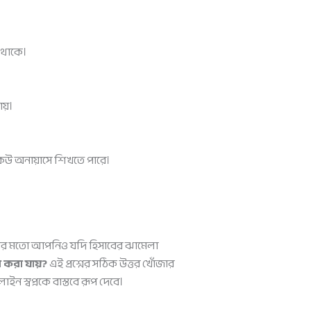
 থাকে।
য়।
কেউ অনায়াসে শিখতে পারে।
োসেনের মতো আপনিও যদি হিসাবের ঝামেলা
 করা যায়?
এই প্রশ্নের সঠিক উত্তর খোঁজার
স্বপ্নকে বাস্তবে রূপ দেবে।