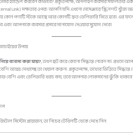
স্টমার হ্যান্ডেল করবেন কীভাবে? প্রকৃতপক্ষে, অনলাইন ব্যবসার সফলতার এ
ernal Link) দক্ষতার ওপর। আপনি যদি এখনো মেসেঞ্জারে স্ক্রিনশট খুঁজে অর
ায় কোন পণ্যটি স্টকে আছে আর কোনটি দ্রুত ডেলিভারি দিতে হবে। এর ফলে
চাবে এবং আপনাকে ব্যবসার প্রসারে মনোযোগ দেওয়ার সুযোগ দেবে।
াচাইয়ের উপায়
য়ে ব্যবসা করা যায়?
, তখন হুট করে কোনো সিদ্ধান্ত নেবেন না। প্রথমে 
 বেশি আগ্রহ দেখাচ্ছে তা খেয়াল করুন। প্রকৃতপক্ষে, তথ্যের ভিত্তিতে সিদ্ধান
ভ বেশি এবং ডেলিভারি খরচ কম, তবে আপনার লোকসানের ঝুঁকি থাকবে ন
 শপ
াল সিস্টেম প্রয়োজন, তা নিচের টেবিলটি থেকে দেখে নিন: