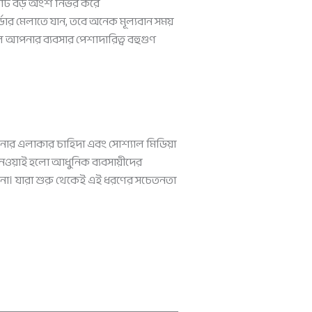
কটি বড় অংশ নির্ভর করে
্ডার মেলাতে যান, তবে অনেক মূল্যবান সময়
 আপনার ব্যবসার পেশাদারিত্ব বহুগুণ
আপনার এলাকার চাহিদা এবং সোশ্যাল মিডিয়া
্ত নেওয়াই হলো আধুনিক ব্যবসায়ীদের
া। যারা শুরু থেকেই এই ধরণের সচেতনতা