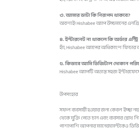
৩. আমার ডাটা কি নিরাপদ থাকবে?
অবশ্যই! Hishabee অ্যাপ উচ্চমানের এনক্
৪. ইন্টারনেট না থাকলে কি অর্ডার এন্ট্রি
হ্যাঁ, Hishabee অ্যাপের অধিকাংশ ফিচার 
৫. কিভাবে আমি ডিজিটাল দোকান পরি
Hishabee অ্যাপটি অত্যন্ত সহজ ইন্টারফে
উপসংহার
সফল ব্যবসায়ী হওয়ার জন্য কেবল ইচ্ছা নয
থেকে মুক্তি পেতে চান এবং ব্যবসার গ্রো
পাশাপাশি আপনার ম্যানেজমেন্টকেও ডিজি