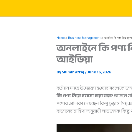
Skip
to
content
Home
Business Management
অনলাইনে কি পণ্য নিয়ে ব্যব
অনলাইনে কি পণ্য ন
আইডিয়া
By
Shimin Afroj
/
June 16, 2026
বর্তমান সময়ে উদ্যোক্তা হওয়ার সবথেকে জ
কি পণ্য নিয়ে ব্যবসা করা যায়?
আসলে সঠিক
পণ্যের তালিকা দেখছেন কিন্তু চূড়ান্ত স
বাজারের চাহিদা অনুযায়ী লাভজনক কিছু পণ