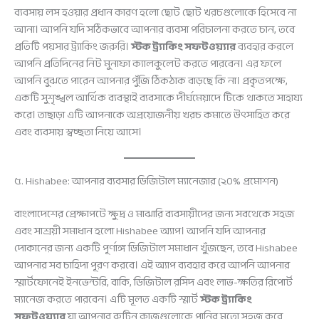
ব্যবসায় লস হওয়ার প্রধান কারণ হলো ছোট ছোট খরচগুলোকে হিসেবে না
আনা। আপনি যদি সঠিকভাবে আপনার ব্যবসা পরিচালনা করতে চান, তবে
প্রতিটি পয়সার ট্র্যাকিং জরুরি।
স্টক ট্র্যাকিং সফটওয়্যার
ব্যবহার করলে
আপনি প্রতিদিনের নিট মুনাফা ক্যালকুলেট করতে পারবেন। এর ফলে
আপনি বুঝতে পারেন আপনার পুঁজি ঠিকঠাক বাড়ছে কি না। প্রকৃতপক্ষে,
একটি সুশৃঙ্খল আর্থিক ব্যবস্থাই ব্যবসাকে দীর্ঘমেয়াদে টিকে থাকতে সাহায্য
করে। তাছাড়া এটি আপনাকে অপ্রয়োজনীয় খরচ কমাতে উৎসাহিত করে
এবং ব্যবসায় স্বচ্ছতা নিয়ে আসে।
৫. Hishabee: আপনার ব্যবসার ডিজিটাল ম্যানেজার (২০% প্রমোশন)
বাংলাদেশের প্রেক্ষাপটে ক্ষুদ্র ও মাঝারি ব্যবসায়ীদের জন্য সবথেকে সহজ
এবং সাশ্রয়ী সমাধান হলো Hishabee অ্যাপ। আপনি যদি আপনার
দোকানের জন্য একটি পূর্ণাঙ্গ ডিজিটাল সমাধান খুঁজছেন, তবে Hishabee
আপনার সব চাহিদা পূরণ করবে। এই অ্যাপ ব্যবহার করে আপনি আপনার
স্মার্টফোনেই ইনভেন্টরি, বাকি, ডিজিটাল রসিদ এবং লাভ-ক্ষতির রিপোর্ট
ম্যানেজ করতে পারবেন। এটি মূলত একটি স্মার্ট
স্টক ট্র্যাকিং
সফটওয়্যার
যা আপনার রুটিন কাজগুলোকে পানির মতো সহজ করে