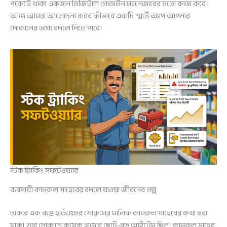
পকেটে থাকা একজন ডিজিটাল গোডাউন ম্যানেজারের মতো কাজ করে।
আজ আমরা আলোচনা করব কীভাবে একটি স্মার্ট অ্যাপ আপনার
দোকানের ভাগ্য বদলে দিতে পারে।
স্টক ট্র্যাকিং সফটওয়্যার
ব্যবসায়ী কামরুল সাহেবের বদলে যাওয়া জীবনের গল্প
ঢাকার এক ব্যস্ত হার্ডওয়্যার শোরুমের মালিক কামরুল সাহেবের কথা ধরা
যাক। তার দোকানে কয়েক হাজার ছোট-বড় আইটেম ছিল। কামরুল সাহেব