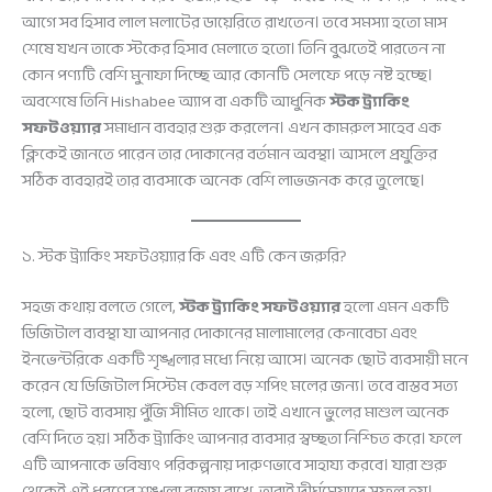
আগে সব হিসাব লাল মলাটের ডায়েরিতে রাখতেন। তবে সমস্যা হতো মাস
শেষে যখন তাকে স্টকের হিসাব মেলাতে হতো। তিনি বুঝতেই পারতেন না
কোন পণ্যটি বেশি মুনাফা দিচ্ছে আর কোনটি সেলফে পড়ে নষ্ট হচ্ছে।
অবশেষে তিনি Hishabee অ্যাপ বা একটি আধুনিক
স্টক ট্র্যাকিং
সফটওয়্যার
সমাধান ব্যবহার শুরু করলেন। এখন কামরুল সাহেব এক
ক্লিকেই জানতে পারেন তার দোকানের বর্তমান অবস্থা। আসলে প্রযুক্তির
সঠিক ব্যবহারই তার ব্যবসাকে অনেক বেশি লাভজনক করে তুলেছে।
১. স্টক ট্র্যাকিং সফটওয়্যার কি এবং এটি কেন জরুরি?
সহজ কথায় বলতে গেলে,
স্টক ট্র্যাকিং সফটওয়্যার
হলো এমন একটি
ডিজিটাল ব্যবস্থা যা আপনার দোকানের মালামালের কেনাবেচা এবং
ইনভেন্টরিকে একটি শৃঙ্খলার মধ্যে নিয়ে আসে। অনেক ছোট ব্যবসায়ী মনে
করেন যে ডিজিটাল সিস্টেম কেবল বড় শপিং মলের জন্য। তবে বাস্তব সত্য
হলো, ছোট ব্যবসায় পুঁজি সীমিত থাকে। তাই এখানে ভুলের মাশুল অনেক
বেশি দিতে হয়। সঠিক ট্র্যাকিং আপনার ব্যবসার স্বচ্ছতা নিশ্চিত করে। ফলে
এটি আপনাকে ভবিষ্যৎ পরিকল্পনায় দারুণভাবে সাহায্য করবে। যারা শুরু
থেকেই এই ধরণের শৃঙ্খলা বজায় রাখে, তারাই দীর্ঘমেয়াদে সফল হয়।