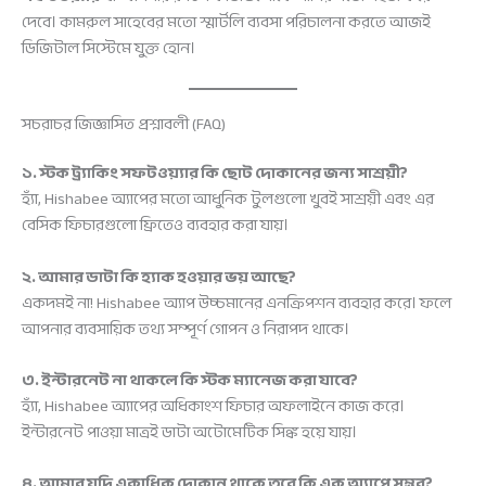
দেবে। কামরুল সাহেবের মতো স্মার্টলি ব্যবসা পরিচালনা করতে আজই
ডিজিটাল সিস্টেমে যুক্ত হোন।
সচরাচর জিজ্ঞাসিত প্রশ্নাবলী (FAQ)
১. স্টক ট্র্যাকিং সফটওয়্যার কি ছোট দোকানের জন্য সাশ্রয়ী?
হ্যাঁ, Hishabee অ্যাপের মতো আধুনিক টুলগুলো খুবই সাশ্রয়ী এবং এর
বেসিক ফিচারগুলো ফ্রিতেও ব্যবহার করা যায়।
২. আমার ডাটা কি হ্যাক হওয়ার ভয় আছে?
একদমই না! Hishabee অ্যাপ উচ্চমানের এনক্রিপশন ব্যবহার করে। ফলে
আপনার ব্যবসায়িক তথ্য সম্পূর্ণ গোপন ও নিরাপদ থাকে।
৩. ইন্টারনেট না থাকলে কি স্টক ম্যানেজ করা যাবে?
হ্যাঁ, Hishabee অ্যাপের অধিকাংশ ফিচার অফলাইনে কাজ করে।
ইন্টারনেট পাওয়া মাত্রই ডাটা অটোমেটিক সিঙ্ক হয়ে যায়।
৪. আমার যদি একাধিক দোকান থাকে তবে কি এক অ্যাপে সম্ভব?