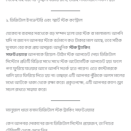
২. ডিজিটাল ইনভেন্টরি এবং স্মার্ট স্টক কন্ট্রোল
যেকোনো ব্যবসার সবথেকে বড় সম্পদ হলো তার স্টক বা মালামাল। আপনি
যদি না জানেন আপনার স্টকে বর্তমানে কত টাকার মাল আছে, তবে সঠিক
মুনাফা বের করা প্রায় অসম্ভব। আধুনিক
স্টক ট্র্যাকিং
সফটওয়্যার
আপনাকে রিয়েল-টাইম স্টক আপডেট দেয়। ডিজিটাল
সিস্টেমে প্রতিটি বিক্রির সাথে সাথে স্টক অটোমেটিক আপডেট হয়। ফলে
পণ্য ফুরিয়ে যাওয়ার আগে আপনি সতর্ক হতে পারেন। এতে কাস্টমারকে
খালি হাতে ফিরিয়ে দিতে হয় না। তাছাড়া এটি আপনার পুঁজিকে অলস মালের
মধ্যে আটকে থাকা থেকে রক্ষা করে। প্রকৃতপক্ষে, এটি আপনার ক্যাশ ফ্লো
সচল রাখতে সাহায্য করে।
ম্যানুয়াল খাতা বনাম ডিজিটাল স্টক ট্র্যাকিং সফটওয়্যার
কেন আপনার দোকানের জন্য ডিজিটাল সিস্টেম প্রয়োজন, তা নিচের
টেবিলটি থেকে দেখে নিন: