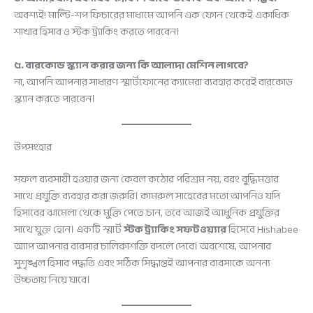
অবশ্যই! মাল্টি-শপ ফিচারের মাধ্যমে আপনি এক ফোন থেকেই একাধিক
শাখার হিসাব ও স্টক ট্র্যাকিং করতে পারবেন।
৫. বারকোড স্ক্যান করার জন্য কি আলাদা মেশিন লাগবে?
না, আপনি আপনার সাধারণ স্মার্টফোনের ক্যামেরা ব্যবহার করেই বারকোড
স্ক্যান করতে পারবেন।
উপসংহার
সফল ব্যবসায়ী হওয়ার জন্য কেবল কঠোর পরিশ্রম নয়, বরং বুদ্ধিমত্তার
সাথে প্রযুক্তি ব্যবহার করা জরুরি। কামরুল সাহেবের মতো আপনিও যদি
হিসাবের ঝামেলা থেকে মুক্তি পেতে চান, তবে আজই আধুনিক প্রযুক্তির
সাথে যুক্ত হোন। একটি স্মার্ট
স্টক ট্র্যাকিং সফটওয়্যার
হিসেবে Hishabee
অ্যাপ আপনার ব্যবসার চালিকাশক্তি বদলে দেবে। অবশেষে, আপনার
সুশৃঙ্খল হিসাব পদ্ধতি এবং সঠিক সিদ্ধান্তই আপনার ব্যবসাকে অনন্য
উচ্চতায় নিয়ে যাবে।