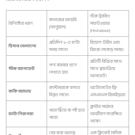
স্টক ট্র্যাকিং
কাগজের ডায়েরি
বৈশিষ্ট্যের ধরণ
সফটওয়্যার
(ম্যানুয়াল)
(Hishabee)
প্রতিদিন ২-৩ ঘণ্টা
রিয়েল-টাইম এবং
হিসাব মেলাানো
সময় লাগে।
জিরো সেকেন্ড সময়।
প্রতিটি বিক্রির সাথে
পণ্য বারবার গুনে
স্টক আপডেট
সাথে স্বয়ংক্রিয়
দেখতে হয়।
আপডেট।
কাস্টমারকে বলতে
অটোমেটেড ফ্রি
বাকি আদায়
বিব্রত লাগে।
এসএমএস রিমাইন্ডার।
ক্লাউড সার্ভারে
খাতা ছিঁড়ে বা নষ্ট হতে
ডাটা নিরাপত্তা
আজীবন সংরক্ষিত
পারে।
থাকে।
বের করা অত্যন্ত
এক ক্লিকেই মাসিক