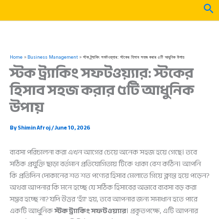
Skip
Sea
to
content
Home
Business Management
স্টক ট্র্যাকিং সফটওয়্যার: স্টকের হিসাব সহজ করার ৫টি আধুনিক উপায়
স্টক ট্র্যাকিং সফটওয়্যার: স্টকের
হিসাব সহজ করার ৫টি আধুনিক
উপায়
By
Shimin Afroj
/
June 10, 2026
ব্যবসা পরিচালনা করা এখন আগের চেয়ে অনেক সহজ হয়ে গেছে। তবে
সঠিক প্রযুক্তি ছাড়া বর্তমান প্রতিযোগিতায় টিকে থাকা বেশ কঠিন। আপনি
কি প্রতিদিন দোকানের শত শত পণ্যের হিসাব মেলাতে গিয়ে ক্লান্ত হয়ে পড়েন?
অথবা আপনার কি মনে হচ্ছে যে সঠিক হিসাবের অভাবে ব্যবসা বড় করা
সম্ভব হচ্ছে না? যদি উত্তর ‘হ্যাঁ’ হয়, তবে আপনার জন্য সমাধান হতে পারে
একটি আধুনিক
স্টক ট্র্যাকিং সফটওয়্যার
। প্রকৃতপক্ষে, এটি আপনার