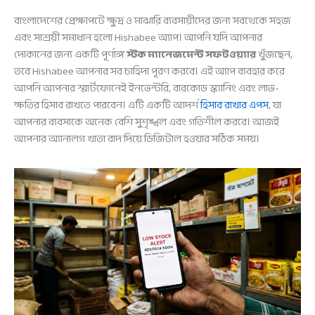
বাংলাদেশের প্রেক্ষাপটে ক্ষুদ্র ও মাঝারি ব্যবসায়ীদের জন্য সবথেকে সহজ
এবং সাশ্রয়ী সমাধান হলো Hishabee অ্যাপ। আপনি যদি আপনার
দোকানের জন্য একটি পূর্ণাঙ্গ
স্টক ম্যানেজমেন্ট সফটওয়্যার
খুঁজছেন,
তবে Hishabee আপনার সব চাহিদা পূরণ করবে। এই অ্যাপ ব্যবহার করে
আপনি আপনার স্মার্টফোনেই ইনভেন্টরি, বারকোড স্ক্যানিং এবং লাভ-
ক্ষতির হিসাব রাখতে পারবেন। এটি একটি আদর্শ
হিসাব রাখার এপস
, যা
আপনার ব্যবসাকে অনেক বেশি সুশৃঙ্খল এবং গতিশীল করবে। আজই
আপনার অ্যানালগ খাতা বাদ দিয়ে ডিজিটাল হওয়ার সঠিক সময়।