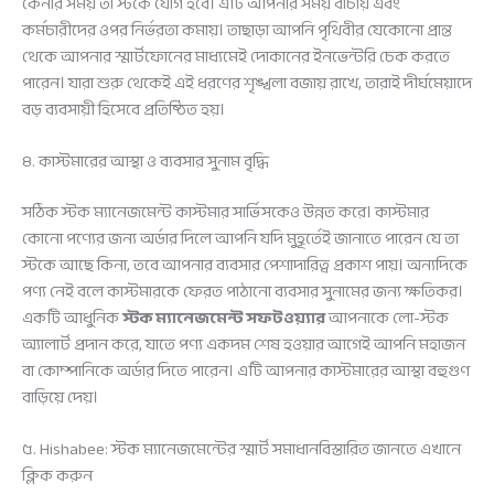
কেনার সময় তা স্টকে যোগ হবে। এটি আপনার সময় বাঁচায় এবং
কর্মচারীদের ওপর নির্ভরতা কমায়। তাছাড়া আপনি পৃথিবীর যেকোনো প্রান্ত
থেকে আপনার স্মার্টফোনের মাধ্যমেই দোকানের ইনভেন্টরি চেক করতে
পারেন। যারা শুরু থেকেই এই ধরণের শৃঙ্খলা বজায় রাখে, তারাই দীর্ঘমেয়াদে
বড় ব্যবসায়ী হিসেবে প্রতিষ্ঠিত হয়।
৪. কাস্টমারের আস্থা ও ব্যবসার সুনাম বৃদ্ধি
সঠিক স্টক ম্যানেজমেন্ট কাস্টমার সার্ভিসকেও উন্নত করে। কাস্টমার
কোনো পণ্যের জন্য অর্ডার দিলে আপনি যদি মুহূর্তেই জানাতে পারেন যে তা
স্টকে আছে কিনা, তবে আপনার ব্যবসার পেশাদারিত্ব প্রকাশ পায়। অন্যদিকে
পণ্য নেই বলে কাস্টমারকে ফেরত পাঠানো ব্যবসার সুনামের জন্য ক্ষতিকর।
একটি আধুনিক
স্টক ম্যানেজমেন্ট সফটওয়্যার
আপনাকে লো-স্টক
অ্যালার্ট প্রদান করে, যাতে পণ্য একদম শেষ হওয়ার আগেই আপনি মহাজন
বা কোম্পানিকে অর্ডার দিতে পারেন। এটি আপনার কাস্টমারের আস্থা বহুগুণ
বাড়িয়ে দেয়।
৫. Hishabee: স্টক ম্যানেজমেন্টের স্মার্ট সমাধানবিস্তারিত জানতে এখানে
ক্লিক করুন