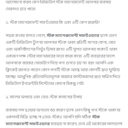
আলোচনা করব কেন ডিজিটাল স্টক ম্যানেজমেন্ট আপনার ব্যবসার
মেরুদণ্ড হতে পারে।
১. স্টক ম্যানেজমেন্ট সফটওয়্যার কি এবং এটি কেন জরুরি?
সহজ কথায় বলতে গেলে,
স্টক ম্যানেজমেন্ট সফটওয়্যার
হলো এমন
একটি ডিজিটাল টুল যা আপনার স্টকে থাকা প্রতিটি পণ্যের কেনা, বেচা
এবং অবশিষ্টাংশের নিখুঁত হিসাব রাখে। এটি মূলত আপনার পকেটে থাকা
একজন দক্ষ স্টোর ম্যানেজারের মতো কাজ করে। এটি ব্যবহারের ফলে
আপনাকে বারবার গোডাউনে গিয়ে পণ্য গুনতে হয় না। বরং আপনি এক
ক্লিকেই জানতে পারেন কোন পণ্যটি স্টকে আছে আর কোনটি দ্রুত ফুরিয়ে
যাচ্ছে। আধুনিক প্রতিযোগিতামূলক বাজারে কাস্টমারদের দ্রুত সার্ভিস দিতে
ডিজিটাল ইনভেন্টরি সিস্টেমের কোনো বিকল্প নেই।
২. মালের অপচয় এবং ডেড-স্টক কমানোর উপায়
ব্যবসায় লস হওয়ার অন্যতম বড় কারণ হলো এমন কিছু পণ্য স্টকে থাকা যা
একদমই বিক্রি হচ্ছে না (ডেড-স্টক)। আপনি যদি সঠিক
স্টক
ম্যানেজমেন্ট সফটওয়্যার
ব্যবহার না করেন, তবে এই অকেজো মালগুলো