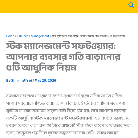
Skip
Sea
to
content
Home
Business Management
স্টক ম্যানেজমেন্ট সফটওয়্যার: আপনার ব্যবসার গতি বাড়ানোর ৫টি আধুনিক নিয়ম
স্টক ম্যানেজমেন্ট সফটওয়্যার:
আপনার ব্যবসার গতি বাড়ানোর
৫টি আধুনিক নিয়ম
By
Shimin Afroj
/
May 20, 2026
ব্যবসায় সফলতা পাওয়ার অন্যতম প্রধান শর্ত হলো সঠিক সময়ে সঠিক
পণ্যের সরবরাহ নিশ্চিত করা। আপনি কি প্রায়ই স্টকের গরমিল এবং পণ্য
ফুরিয়ে যাওয়ার সমস্যায় পড়েন? যদি উত্তর ‘হ্যাঁ’ হয়, তবে আপনার দরকার
একটি আধুনিক
স্টক ম্যানেজমেন্ট সফটওয়্যার
। অনেক উদ্যোক্তাই মনে
করেন কেবল খাতা-কলমে লিখে রাখলেই স্টক ঠিক থাকে। তবে বাস্তব সত্য
হলো, ম্যানুয়াল পদ্ধতিতে ভুলের সম্ভাবনা অনেক বেশি। আজ আমরা