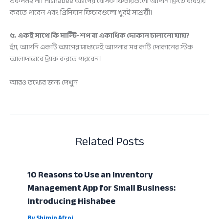
একদমই না। Hishabee অ্যাপের বেসিক ফিচারগুলো আপনি ফ্রিতে ব্যবহার
করতে পারেন এবং প্রিমিয়াম ফিচারগুলো খুবই সাশ্রয়ী।
৫. একই সাথে কি মাল্টি-শপ বা একাধিক দোকান চালানো যায়?
হ্যাঁ, আপনি একটি অ্যাপের মাধ্যমেই আপনার সব কটি দোকানের স্টক
আলাদাভাবে ট্র্যাক করতে পারবেন।
আরও তথ্যের জন্য দেখুন
Related Posts
10 Reasons to Use an Inventory
Management App for Small Business:
Introducing Hishabee
By
Shimin Afroj