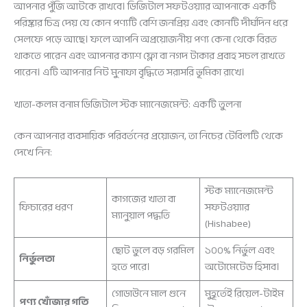
আপনার পুঁজি আটকে রাখবে। ডিজিটাল সফটওয়্যার আপনাকে একটি
পরিষ্কার চিত্র দেয় যে কোন পণ্যটি বেশি জনপ্রিয় এবং কোনটি দীর্ঘদিন ধরে
সেলফে পড়ে আছে। ফলে আপনি অপ্রয়োজনীয় পণ্য কেনা থেকে বিরত
থাকতে পারেন এবং আপনার ক্যাশ ফ্লো বা নগদ টাকার প্রবাহ সচল রাখতে
পারেন। এটি আপনার নিট মুনাফা বৃদ্ধিতে সরাসরি ভূমিকা রাখে।
খাতা-কলম বনাম ডিজিটাল স্টক ম্যানেজমেন্ট: একটি তুলনা
কেন আপনার ব্যবসায়িক পরিবর্তনের প্রয়োজন, তা নিচের টেবিলটি থেকে
দেখে নিন:
স্টক ম্যানেজমেন্ট
কাগজের খাতা বা
ফিচারের ধরণ
সফটওয়্যার
ম্যানুয়াল পদ্ধতি
(Hishabee)
ছোট ভুলে বড় গরমিল
১০০% নির্ভুল এবং
নির্ভুলতা
হতে পারে।
অটোমেটেড হিসাব।
গোডাউনে মাল গুনে
মুহূর্তেই রিয়েল-টাইম
পণ্য খোঁজার গতি