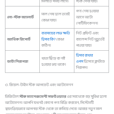
মিলাতে সময় লাগে।
স্টক দেখা যায়।
পণ্য শেষ হওয়ার
মাল শেষ হলে তবেই
লো-স্টক অ্যালার্ট
আগে অটো
বোঝা যায়।
নোটিফিকেশন।
ব্যবসায়ের লাভ ক্ষতি
নিট প্রফিট এবং
আর্থিক রিপোর্ট
হিসাব কি?
বোঝা
ব্যালেন্স শিট মুহূর্তেই
কঠিন।
পাওয়া যায়।
হিসাব রাখার
খাতা ছিঁড়ে বা নষ্ট
ডাটা নিরাপত্তা
এপস
হিসেবে ক্লাউডে
হওয়ার ভয় থাকে।
নিরাপদ।
৩. রিয়েল-টাইম স্টক আপডেট এবং অটোমেশন
ডিজিটাল
স্টক ম্যানেজমেন্ট সফটওয়্যার
এর সবথেকে বড় সুবিধা হলো
অটোমেশন। আপনি যখনই কোনো পণ্য বিক্রি করবেন, সিস্টেমটি
স্বয়ংক্রিয়ভাবে আপনার স্টক থেকে তা কমিয়ে দেবে। আবার নতুন মাল