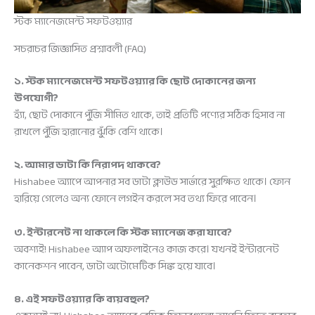
স্টক ম্যানেজমেন্ট সফটওয়্যার
সচরাচর জিজ্ঞাসিত প্রশ্নাবলী (FAQ)
১. স্টক ম্যানেজমেন্ট সফটওয়্যার কি ছোট দোকানের জন্য
উপযোগী?
হ্যাঁ, ছোট দোকানে পুঁজি সীমিত থাকে, তাই প্রতিটি পণ্যের সঠিক হিসাব না
রাখলে পুঁজি হারানোর ঝুঁকি বেশি থাকে।
২. আমার ডাটা কি নিরাপদ থাকবে?
Hishabee অ্যাপে আপনার সব ডাটা ক্লাউড সার্ভারে সুরক্ষিত থাকে। ফোন
হারিয়ে গেলেও অন্য ফোনে লগইন করলে সব তথ্য ফিরে পাবেন।
৩. ইন্টারনেট না থাকলে কি স্টক ম্যানেজ করা যাবে?
অবশ্যই! Hishabee অ্যাপ অফলাইনেও কাজ করে। যখনই ইন্টারনেট
কানেকশন পাবেন, ডাটা অটোমেটিক সিঙ্ক হয়ে যাবে।
৪. এই সফটওয়্যার কি ব্যয়বহুল?