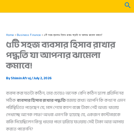
Skip
Sea
to
content
Home
Business Finance
৫টি সহজ ব্যবসার হিসাব রাখার পদ্ধতি যা আপনার ঝামেলা কমাবে!
৫টি সহজ ব্যবসার হিসাব রাখার
পদ্ধতি যা আপনার ঝামেলা
কমাবে!
By
Shimin Afroj
/
July 2, 2026
ব্যবসা করা যতটা কঠিন, তার চেয়েও অনেক বেশি কঠিন হলো প্রতিদিনের
সঠিক
ব্যবসার হিসাব রাখার পদ্ধতি
বজায় রাখা। আপনি কি কখনো এমন
পরিস্থিতিতে পড়েছেন যে, মাস শেষে ক্যাশ বক্সে টাকা নেই অথচ খাতায়
দেখাচ্ছে অনেক লাভ? অথবা এমন কি হয়েছে যে, একজন কাস্টমারকে
বাকি দিয়েছিলেন কিন্তু খাতার পাতা হারিয়ে যাওয়ায় সেই টাকা আর আদায়
করতে পারেননি?