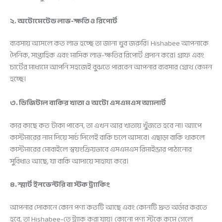
২. অটোমেটেড লাভ-ক্ষতি ও রিপোর্ট
ব্যবসায় আসলে কত লাভ হচ্ছে তা জানা খুব জরুরি। Hishabee আপনাকে
দৈনিক, সাপ্তাহিক এবং মাসিক লাভ-ক্ষতির রিপোর্ট প্রদান করে। গ্রাফ এবং
চার্টের মাধ্যমে আপনি সহজেই বুঝতে পারবেন আপনার ব্যবসার গ্রোথ কেমন
হচ্ছে।
৩. ডিজিটাল বাকির খাতা ও অটো এসএমএস অ্যালার্ট
কার কাছে কত টাকা পাবেন, তা এখন আর খাতায় খুঁজতে হবে না। অ্যাপে
কাস্টমারের নাম দিয়ে সার্চ দিলেই বাকি চলে আসবে। এছাড়া বাকি থাকলে
কাস্টমারের মোবাইলে স্বয়ংক্রিয়ভাবে এসএমএস রিমাইন্ডার পাঠানোর
সুবিধাও আছে, যা বাকি আদায়ে সাহায্য করে।
৪. স্মার্ট ইনভেন্টরি বা স্টক ট্র্যাকিং
আপনার দোকানে কোন পণ্য কতটি আছে এবং কোনটি দ্রুত অর্ডার করতে
হবে, তা Hishabee-তে ট্র্যাক করা যায়। কোনো পণ্য স্টকে কমে গেলে