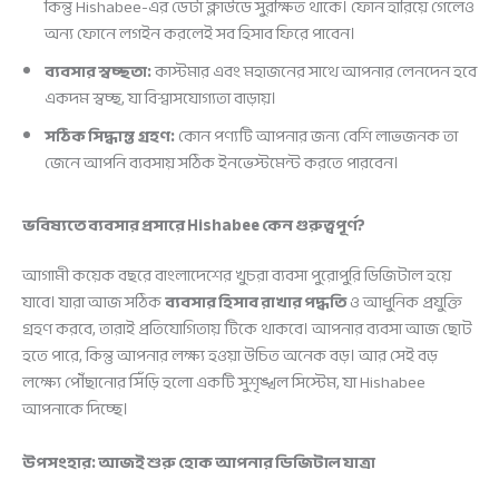
কিন্তু Hishabee-এর ডেটা ক্লাউডে সুরক্ষিত থাকে। ফোন হারিয়ে গেলেও
অন্য ফোনে লগইন করলেই সব হিসাব ফিরে পাবেন।
ব্যবসার স্বচ্ছতা:
কাস্টমার এবং মহাজনের সাথে আপনার লেনদেন হবে
একদম স্বচ্ছ, যা বিশ্বাসযোগ্যতা বাড়ায়।
সঠিক সিদ্ধান্ত গ্রহণ:
কোন পণ্যটি আপনার জন্য বেশি লাভজনক তা
জেনে আপনি ব্যবসায় সঠিক ইনভেস্টমেন্ট করতে পারবেন।
ভবিষ্যতে ব্যবসার প্রসারে Hishabee কেন গুরুত্বপূর্ণ?
আগামী কয়েক বছরে বাংলাদেশের খুচরা ব্যবসা পুরোপুরি ডিজিটাল হয়ে
যাবে। যারা আজ সঠিক
ব্যবসার হিসাব রাখার পদ্ধতি
ও আধুনিক প্রযুক্তি
গ্রহণ করবে, তারাই প্রতিযোগিতায় টিকে থাকবে। আপনার ব্যবসা আজ ছোট
হতে পারে, কিন্তু আপনার লক্ষ্য হওয়া উচিত অনেক বড়। আর সেই বড়
লক্ষ্যে পৌঁছানোর সিঁড়ি হলো একটি সুশৃঙ্খল সিস্টেম, যা Hishabee
আপনাকে দিচ্ছে।
উপসংহার: আজই শুরু হোক আপনার ডিজিটাল যাত্রা