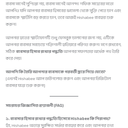
ব্যবসা মানেই দুশ্চিন্তা নয়, ব্যবসা মানেই আনন্দ। শফিক সাহেবের মতো
আপনিও যদি আপনার ব্যবসার হিসাবের ঝামেলা থেকে মুক্তি পেতে চান এবং
ব্যবসাকে স্মার্টলি বড় করতে চান, তবে আজই Hishabee ব্যবহার শুরু
করুন।
আপনার হাতের স্মার্টফোনটি শুধু ফেসবুক চালানোর জন্য নয়, এটিকে
আপনার ব্যবসার সবচেয়ে শক্তিশালী হাতিয়ারে পরিণত করুন। মনে রাখবেন,
সঠিক
ব্যবসার হিসাব রাখার পদ্ধতি
আপনার সফলতার অর্ধেক পথ তৈরি
করে দেয়।
আপনি কি তৈরি আপনার ব্যবসাকে পরবর্তী স্তরে নিয়ে যেতে?
[এখনই Hishabee অ্যাপ ডাউনলোড করুন এবং আপনার ডিজিটাল
ব্যবসার যাত্রা শুরু করুন!]
সচরাচর জিজ্ঞাসিত প্রশ্নাবলী (FAQ)
১. ব্যবসার হিসাব রাখার পদ্ধতি হিসেবে Hishabee কি নিরাপদ?
হ্যাঁ, Hishabee অত্যন্ত সুরক্ষিত সার্ভার ব্যবহার করে এবং আপনার তথ্য