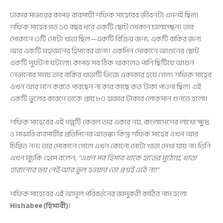
ঢাকার সাভারের কাপড় ব্যবসায়ী শফিক সাহেবের জীবনটা এমনই ছিল।
শফিক সাহেব গত ১০ বছর ধরে একটি ছোট দোকান চালাচ্ছেন। তার
দোকানে ৩টি মোটা খাতা ছিল—একটি বিক্রির জন্য, একটি বাকির জন্য
আর একটি মহাজনের হিসাবের জন্য। একদিন দোকানে আগুনের ছোট
একটি দুর্ঘটনা ঘটলো। কাপড় সব ঠিক থাকলেও পানি ছিটিয়ে আগুন
নেভানোর সময় তার বাকির খাতাটি ভিজে একাকার হয়ে গেল। শফিক সাহেব
এখন আর মনে করতে পারছেন না কার কাছে কত টাকা পাওনা ছিল। এই
একটি ভুলের কারণে তাকে প্রায় ৮০ হাজার টাকার লোকসান গুনতে হলো।
শফিক সাহেবের এই গল্পটি কেবল তার একার নয়, বাংলাদেশের লাখো ক্ষুদ্র
ও মাঝারি ব্যবসায়ীর প্রতিদিনের আতঙ্ক। কিন্তু শফিক সাহেব এখন আর
চিন্তিত নন। তার দোকানে গেলে এখন কোনো মোটা খাতা দেখা যায় না। তিনি
এখন মুচকি হেসে বলেন,
“এখন সব হিসাব থাকে হাতের মুঠোয়, খাতা
হারানোর ভয় নেই আর ভুল হওয়ার তো প্রশ্নই ওঠে না!”
শফিক সাহেবের এই আমূল পরিবর্তনের জাদুকরী কাঠির নাম হলো
Hishabee (হিসাবী)
।