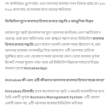
না। কাস্টমারও ভুলে যায়। এতে আপনার ব্যবসায় নগদ টাকার প্রবাহ বা Cash
Flow কমে যায়, যা ব্যবসার জন্য অত্যন্ত ক্ষতিকর।
ডিজিটাল যুগে ব্যবসার হিসাব রাখার পদ্ধতি ও আধুনিক বিপ্লব
বর্তমান যুগ স্মার্ট বাংলাদেশের যুগ। আপনার কাস্টমার এখন স্মার্টফোনে
অভ্যস্ত, তারা দ্রুত সার্ভিস চায় এবং স্বচ্ছতা পছন্দ করে। ডিজিটাল
ব্যবসার
হিসাব রাখার পদ্ধতি
গ্রহণ করলে আপনি কেবল সময় বাঁচাবেন না, বরং
আপনার ব্যবসায় পেশাদারিত্ব নিয়ে আসবেন। এটি আপনার ডেটাকে
সুরক্ষিত রাখে এবং যেকোনো সময় আপনার ফোন থেকে ব্যবসার পূর্ণাঙ্গ
রিপোর্ট দেখার সুযোগ দেয়। আর এই ডিজিটাল বিপ্লবের সবচেয়ে বিশ্বস্ত
সমাধান হলো
Hishabee App
।
Hishabee কী এবং এটি কীভাবে আপনার ব্যবসার হিসাব সহজ করে?
Hishabee (হিসাবী)
হলো বাংলাদেশের ছোট ও মাঝারি ব্যবসায়ীদের জন্য
তৈরি একটি পূর্ণাঙ্গ
Business Management System
। এটি কেবল
একটি অ্যাপ নয়, এটি আপনার ব্যবসার ডিজিটাল পার্টনার।