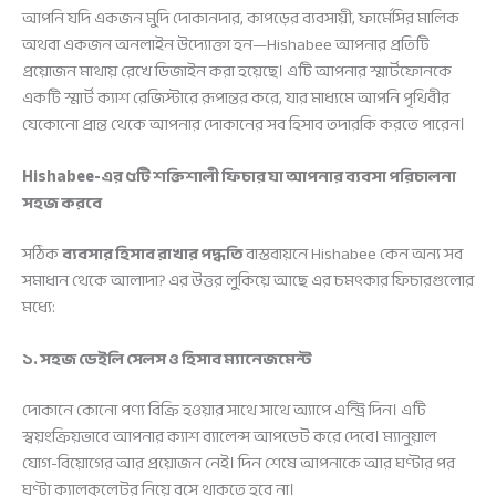
আপনি যদি একজন মুদি দোকানদার, কাপড়ের ব্যবসায়ী, ফার্মেসির মালিক
অথবা একজন অনলাইন উদ্যোক্তা হন—Hishabee আপনার প্রতিটি
প্রয়োজন মাথায় রেখে ডিজাইন করা হয়েছে। এটি আপনার স্মার্টফোনকে
একটি স্মার্ট ক্যাশ রেজিস্টারে রূপান্তর করে, যার মাধ্যমে আপনি পৃথিবীর
যেকোনো প্রান্ত থেকে আপনার দোকানের সব হিসাব তদারকি করতে পারেন।
Hishabee-এর ৫টি শক্তিশালী ফিচার যা আপনার ব্যবসা পরিচালনা
সহজ করবে
সঠিক
ব্যবসার হিসাব রাখার পদ্ধতি
বাস্তবায়নে Hishabee কেন অন্য সব
সমাধান থেকে আলাদা? এর উত্তর লুকিয়ে আছে এর চমৎকার ফিচারগুলোর
মধ্যে:
১. সহজ ডেইলি সেলস ও হিসাব ম্যানেজমেন্ট
দোকানে কোনো পণ্য বিক্রি হওয়ার সাথে সাথে অ্যাপে এন্ট্রি দিন। এটি
স্বয়ংক্রিয়ভাবে আপনার ক্যাশ ব্যালেন্স আপডেট করে দেবে। ম্যানুয়াল
যোগ-বিয়োগের আর প্রয়োজন নেই। দিন শেষে আপনাকে আর ঘণ্টার পর
ঘণ্টা ক্যালকুলেটর নিয়ে বসে থাকতে হবে না।