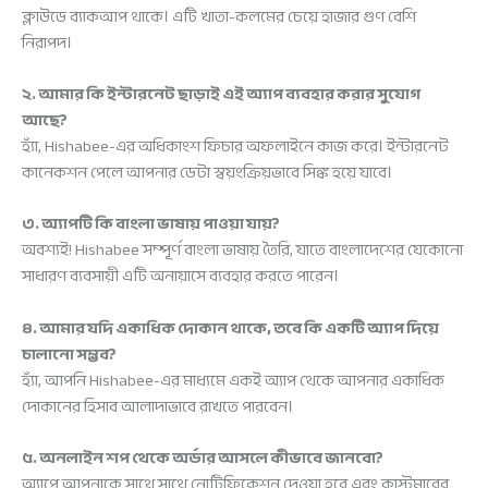
ক্লাউডে ব্যাকআপ থাকে। এটি খাতা-কলমের চেয়ে হাজার গুণ বেশি
নিরাপদ।
২. আমার কি ইন্টারনেট ছাড়াই এই অ্যাপ ব্যবহার করার সুযোগ
আছে?
হ্যাঁ, Hishabee-এর অধিকাংশ ফিচার অফলাইনে কাজ করে। ইন্টারনেট
কানেকশন পেলে আপনার ডেটা স্বয়ংক্রিয়ভাবে সিঙ্ক হয়ে যাবে।
৩. অ্যাপটি কি বাংলা ভাষায় পাওয়া যায়?
অবশ্যই! Hishabee সম্পূর্ণ বাংলা ভাষায় তৈরি, যাতে বাংলাদেশের যেকোনো
সাধারণ ব্যবসায়ী এটি অনায়াসে ব্যবহার করতে পারেন।
৪. আমার যদি একাধিক দোকান থাকে, তবে কি একটি অ্যাপ দিয়ে
চালানো সম্ভব?
হ্যাঁ, আপনি Hishabee-এর মাধ্যমে একই অ্যাপ থেকে আপনার একাধিক
দোকানের হিসাব আলাদাভাবে রাখতে পারবেন।
৫. অনলাইন শপ থেকে অর্ডার আসলে কীভাবে জানবো?
অ্যাপে আপনাকে সাথে সাথে নোটিফিকেশন দেওয়া হবে এবং কাস্টমারের