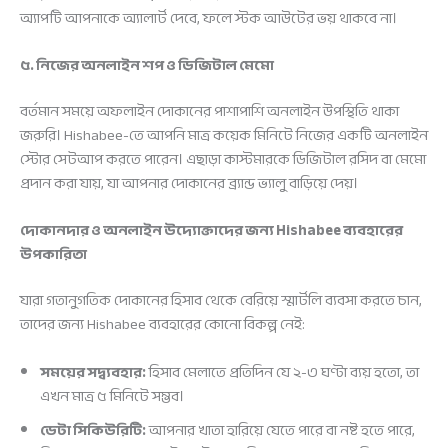
অ্যাপটি আপনাকে অ্যালার্ট দেবে, ফলে স্টক আউটের ভয় থাকবে না।
৫. নিজের অনলাইন শপ ও ডিজিটাল মেমো
বর্তমান সময়ে অফলাইন দোকানের পাশাপাশি অনলাইন উপস্থিতি থাকা
জরুরি। Hishabee-তে আপনি মাত্র কয়েক মিনিটে নিজের একটি অনলাইন
স্টোর সেটআপ করতে পারেন। এছাড়া কাস্টমারকে ডিজিটাল রসিদ বা মেমো
প্রদান করা যায়, যা আপনার দোকানের ব্র্যান্ড ভ্যালু বাড়িয়ে দেয়।
দোকানদার ও অনলাইন উদ্যোক্তাদের জন্য Hishabee ব্যবহারের
উপকারিতা
যারা গতানুগতিক দোকানের হিসাব থেকে বেরিয়ে স্মার্টলি ব্যবসা করতে চান,
তাদের জন্য Hishabee ব্যবহারের কোনো বিকল্প নেই:
সময়ের সদ্ব্যবহার:
হিসাব মেলাতে প্রতিদিন যে ২-৩ ঘণ্টা ব্যয় হতো, তা
এখন মাত্র ৫ মিনিটে সম্ভব।
ডেটা সিকিউরিটি:
আপনার খাতা হারিয়ে যেতে পারে বা নষ্ট হতে পারে,