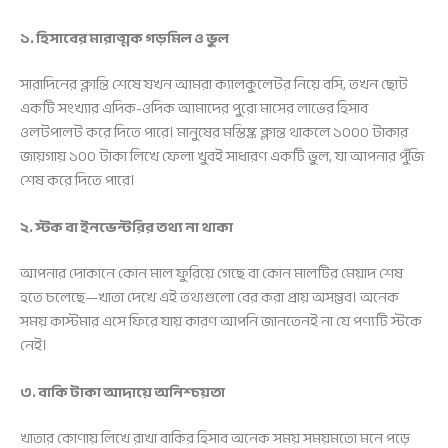
১. হিসাবের মারাত্মক গড়মিল ও ভুল
সারাদিনের ক্লান্তি শেষে যখন আমরা ক্যালকুলেটর নিয়ে বসি, তখন ছোট
একটি সংখ্যার এদিক-ওদিক আমাদের পুরো মাসের লাভের হিসাব
ওলটপালট করে দিতে পারে। মানুষের মস্তিষ্ক ক্লান্ত থাকলে ১০০০ টাকার
জায়গায় ১০০ টাকা লিখে ফেলা খুবই সাধারণ একটি ভুল, যা আপনার পুঁজি
শেষ করে দিতে পারে।
২. স্টক বা ইনভেন্টরির তথ্য না থাকা
আপনার দোকানে কোন মাল ফুরিয়ে গেছে বা কোন মালটির মেয়াদ শেষ
হতে চলেছে—খাতা দেখে এই তথ্যগুলো বের করা প্রায় অসম্ভব। অনেক
সময় কাস্টমার এসে ফিরে যায় কারণ আপনি জানতেনই না যে পণ্যটি স্টকে
নেই।
৩. বাকি টাকা আদায়ে অনিশ্চয়তা
খাতার কোণায় লিখে রাখা বাকির হিসাব অনেক সময় সময়মতো মনে পড়ে