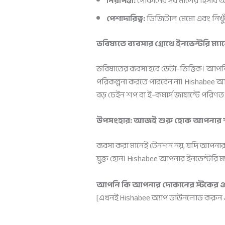
নিরাপত্তা:
দোকানের সব মালের হিসাব অ্য
পেশাদারিত্ব:
ডিজিটাল মেমো এবং নিখুঁত 
ভবিষ্যতে ব্যবসার গ্রোথে ইনভেন্টরি ম্যান
ভবিষ্যতের ব্যবসা হবে ডেটা-ভিত্তিক। 
পরিকল্পনা করতে পারবেন না। Hishabee 
বড় চেইন শপ বা ই-কমার্স জায়ান্টে পরিণত
উপসংহার: আজই শুরু হোক আপনার স্মা
ব্যবসা করা মানেই টেনশন নয়, যদি আপনার
যুক্ত হোন। Hishabee আপনার ইনভেন্টরি ম্য
আপনি কি আপনার দোকানের স্টকের ওপর পূ
[এখনই Hishabee অ্যাপ ডাউনলোড করুন এব