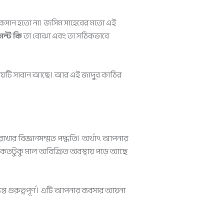
কসান হতো না। জসিম সাহেবের মতো এই
েন্ট কি
তা বোঝা এবং তা সঠিকভাবে
ে কয়টি সাবান আছে। আর এই জাদুর কাঠির
াখার বিজ্ঞানসম্মত পদ্ধতি। অর্থাৎ আপনার
 কতটুকু মাল অবিক্রিত অবস্থায় পড়ে আছে
 গুরুত্বপূর্ণ। এটি আপনার ব্যবসার আয়না