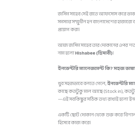
জসিম সাহেব সেই রাতে আফসোস করে ভাবলে
সমস্যার সম্মুখীন হন বাংলাদেশের হাজারো ব
প্রয়োগ করা।
আজ জসিম সাহেব তার দোকানের ওপর শতভাগ ন
নাম হলো
Hishabee (হিসাবী)
।
ইনভেন্টরি ম্যানেজমেন্ট কি? সহজ ভাষায় 
খুব সহজভাবে বলতে গেলে,
ইনভেন্টরি ম্য
কাছে কতটুকু মাল আছে (Stock in), কতটুক
—এই সবকিছুর সঠিক তথ্য রাখাই হলো ইনভে
একটি ছোট দোকান থেকে শুরু করে বিশাল সুপ
হিসেবে কাজ করে।