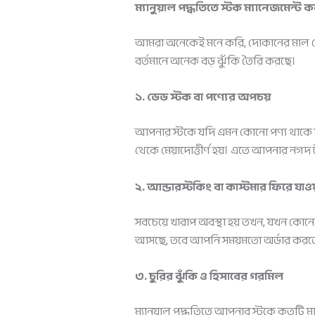
ম্যানুয়াল পদ্ধতিতে স্টক ম্যানেজমেন্ট 
আমরা অনেকেই মনে করি, দোকানের মাল তো চ
বর্তমানে অনেক বড় ঝুঁকি তৈরি করছে।
১. ডেড স্টক বা পণ্যের অপচয়
আপনার স্টকে যদি এমন কোনো পণ্য থাকে যা ব
থেকে মেয়াদোত্তীর্ণ হয়। এতে আপনার নগ
২. আন্ডারস্টকিং বা কাস্টমার ফিরে যাওয
সবচেয়ে খারাপ অবস্থা হয় তখন, যখন কোনো
আসছে, তবে আপনি সময়মতো অর্ডার করতে পা
৩. চুরির ঝুঁকি ও হিসাবের গরমিল
ম্যানুয়াল পদ্ধতিতে আপনার স্টকে কতটি মাল