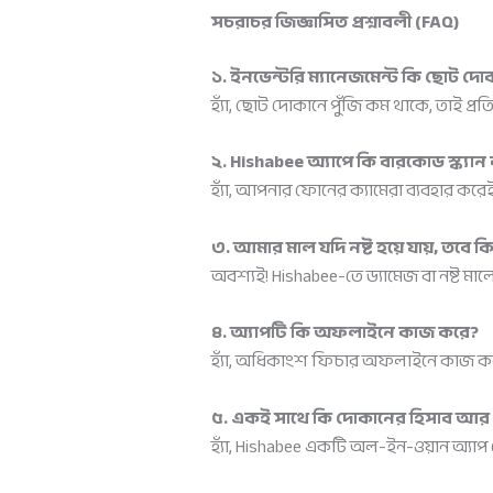
সচরাচর জিজ্ঞাসিত প্রশ্নাবলী (FAQ)
১. ইনভেন্টরি ম্যানেজমেন্ট কি ছোট দ
হ্যাঁ, ছোট দোকানে পুঁজি কম থাকে, তাই প্রত
২. Hishabee অ্যাপে কি বারকোড স্ক্যান 
হ্যাঁ, আপনার ফোনের ক্যামেরা ব্যবহার করেই
৩. আমার মাল যদি নষ্ট হয়ে যায়, তবে ক
অবশ্যই! Hishabee-তে ড্যামেজ বা নষ্ট ম
৪. অ্যাপটি কি অফলাইনে কাজ করে?
হ্যাঁ, অধিকাংশ ফিচার অফলাইনে কাজ করে 
৫. একই সাথে কি দোকানের হিসাব আর ই
হ্যাঁ, Hishabee একটি অল-ইন-ওয়ান অ্য