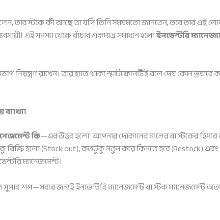
ন, তার স্টকে কী আছে তা যদি তিনি সময়মতো জানতেন, তবে তার এই লো
্যবসায়ী। এই সমস্যা থেকে বাঁচার একমাত্র সমাধান হলো
ইনভেন্টরি ম্যানেজম
িয়ন্ত্রণ রাখেন। তার হাতে থাকা স্মার্টফোনটিই বলে দেয় কোন ড্রয়ার
ব্যাখ্যা
ানেজমেন্ট কি
—এর উত্তর হলো: আপনার দোকানের মালের বা স্টকের হিসাব র
ু বিক্রি হলো (Stock out), কতটুকু নতুন করে কিনতে হবে (Restock) এবং
ন্টরি ম্যানেজমেন্ট।
ার শপ—সবার জন্যই ইনভেন্টরি ম্যানেজমেন্ট বা স্টক ম্যানেজমেন্ট অত্যন্ত