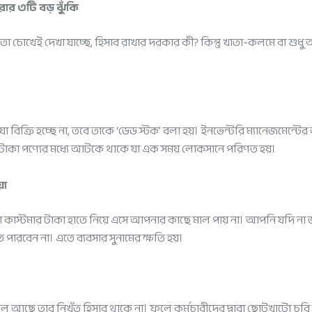
করার ৩টি বড় ঝুঁকি
োখেই দেখা যাচ্ছে, হিসাব রাখার দরকার কী? কিন্তু খাতা-কলমে বা শুধু অ
িক্রি হচ্ছে না, তবে তাকে ‘ডেড স্টক’ বলা হয়। ইনভেন্টরি ম্যানেজমেন্টে
দ টাকা পণ্যের মধ্যে আটকে থাকে যা এক সময় লোকসানে পরিণত হয়।
়া
 কাস্টমার টাকা হাতে নিয়ে এসে আপনার কাছে মাল পায় না। আপনি যদি না জা
রবেন না। এতে ব্যবসার সুনামের ক্ষতি হয়।
 আছে তার নিখুঁত হিসাব থাকে না। ফলে কর্মচারীদের দ্বারা ছোটখাটো চুরি বা 