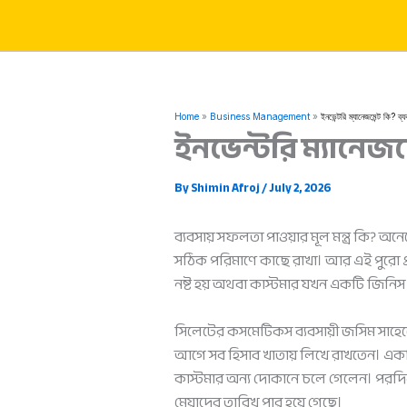
Skip
to
content
Home
Business Management
ইনভেন্টরি ম্যানেজমেন্ট কি? ব
ইনভেন্টরি ম্যানেজম
By
Shimin Afroj
/
July 2, 2026
ব্যবসায় সফলতা পাওয়ার মূল মন্ত্র কি?
সঠিক পরিমাণে কাছে রাখা। আর এই পুরো প
নষ্ট হয় অথবা কাস্টমার যখন একটি জিনিস 
সিলেটের কসমেটিকস ব্যবসায়ী জসিম সাহে
আগে সব হিসাব খাতায় লিখে রাখতেন। একদ
কাস্টমার অন্য দোকানে চলে গেলেন। পরদ
মেয়াদের তারিখ পার হয়ে গেছে।