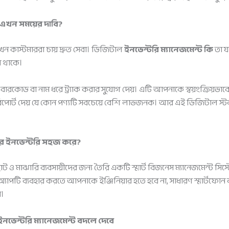
 এখন সময়ের দাবি?
ন কাস্টমাররা চায় দ্রুত সেবা। ডিজিটাল
ইনভেন্টরি ম্যানেজমেন্ট কি
তা য
ে থাকে।
 বারকোড বা নাম ধরে ট্র্যাক করার সুযোগ দেয়। এটি আপনাকে স্বয়ংক্রিয়
পোর্ট দেয় যে কোন পণ্যটি সবচেয়ে বেশি লাভজনক। আর এই ডিজিটাল স্টক
র ইনভেন্টরি সহজ করে?
ও মাঝারি ব্যবসায়ীদের জন্য তৈরি একটি স্মার্ট বিজনেস ম্যানেজমেন্ট সি
 অ্যাপটি ব্যবহার করতে আপনাকে ইঞ্জিনিয়ার হতে হবে না, সাধারণ স্মার্টফোন
ন।
ভেন্টরি ম্যানেজমেন্ট বদলে দেবে