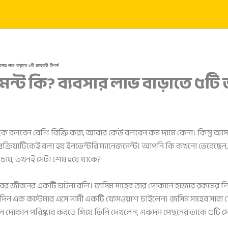
্যবসার লাভ বাড়াতে ৫টি জাদুকরী টিপস!
েন্ট কি? ব্যবসার লাভ বাড়াতে ৫টি
 অনেকে বলবেন বেশি বিক্রি করা, আবার কেউ বলবেন কম দামে কেনা। কিন্তু আ
্রক্রিয়াটিকেই বলা হয় ইনভেন্টরি ম্যানেজমেন্ট। আপনি কি কখনো ভেবে
চায়, তখনই সেটা শেষ হয়ে থাকে?
বের জীবনের একটি ঘটনা বলি। জসিম সাহেব তার দোকানে হাজার রকমের লিপ
িন এক কাস্টমার এসে দামী একটি ফেসওয়াশ চাইলেন। জসিম সাহেব সারা দ
িন দোকান পরিষ্কার করতে গিয়ে তিনি দেখলেন, একদম পেছনের তাকে ৫টি 