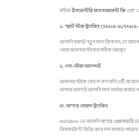
সঠিক
ইনভেন্টরি ম্যানেজমেন্ট কি
এবং এট
১. স্মার্ট স্টক ট্র্যাকিং (Stock-in/Stock
আপনি যখনই নতুন মাল কিনবেন, তা অ্যাপে
দেবে আপনার স্টকের সঠিক অবস্থা।
২. লো-স্টক অ্যালার্ট
আপনার স্টকে কোনো পণ্য যদি ৫টি বা আপনার
আসার আগেই আপনি মাল অর্ডার করতে প
৩. পণ্যের মেয়াদ ট্র্যাকিং
Hishabee-তে আপনি পণ্যের এক্সপায়ারি 
ডিসকাউন্টে বিক্রি করে লস কমাতে পারেন।