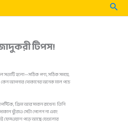
Sear
 জাদুকরী টিপস!
সল সত্যটি হলো—সঠিক পণ্য, সঠিক সময়ে,
ছেন, কেন আপনার দোকানের অনেক মাল পচে
স্টিক, ক্রিম আর সাবান রাখেন। তিনি
োকান খুঁজেও সেটা পেলেন না এবং
সেই ফেসওয়াশ পড়ে আছে যেগুলোর