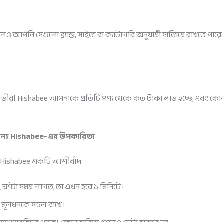
নি সেগুলো ব্র্যান্ড, সাইজ বা ক্যাটাগরি অনুযায়ী সাজিয়ে রাখতে পারেন।
ভীর। Hishabee আপনাকে প্রতিটি পণ্য থেকে কত টাকা লাভ হচ্ছে এবং কোন 
ন্য Hishabee-এর উপকারিতা
ন্য Hishabee একটি আশীর্বাদ:
২ ঘণ্টা সময় লাগত, তা এখন হবে ১ মিনিটে।
 মূলধনকে সচল রাখে।