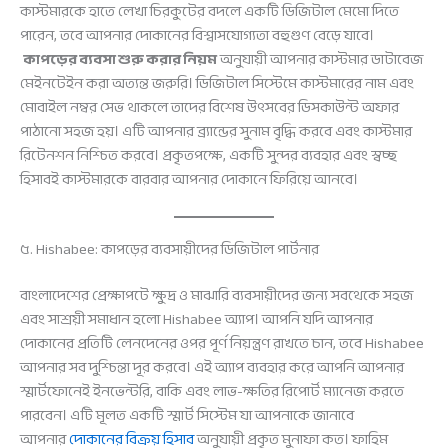
কাস্টমারকে হাতে লেখা চিরকুটের বদলে একটি ডিজিটাল মেমো দিতে
পারেন, তবে আপনার দোকানের বিশ্বাসযোগ্যতা বহুগুণ বেড়ে যাবে।
কাপড়ের ব্যবসা শুরু করার নিয়ম
অনুযায়ী আপনার কাস্টমার ডাটাবেজ
মেইনটেইন করা অত্যন্ত জরুরি। ডিজিটাল সিস্টেমে কাস্টমারের নাম এবং
মোবাইল নম্বর সেভ থাকলে তাদের বিশেষ উৎসবের ডিসকাউন্ট অফার
পাঠানো সহজ হয়। এটি আপনার ব্র্যান্ডের সুনাম বৃদ্ধি করবে এবং কাস্টমার
রিটেনশন নিশ্চিত করবে। প্রকৃতপক্ষে, একটি সুন্দর ব্যবহার এবং স্বচ্ছ
হিসাবই কাস্টমারকে বারবার আপনার দোকানে ফিরিয়ে আনবে।
৫. Hishabee: কাপড়ের ব্যবসায়ীদের ডিজিটাল পার্টনার
বাংলাদেশের প্রেক্ষাপটে ক্ষুদ্র ও মাঝারি ব্যবসায়ীদের জন্য সবথেকে সহজ
এবং সাশ্রয়ী সমাধান হলো Hishabee অ্যাপ। আপনি যদি আপনার
দোকানের প্রতিটি লেনদেনের ওপর পূর্ণ নিয়ন্ত্রণ রাখতে চান, তবে Hishabee
আপনার সব দুশ্চিন্তা দূর করবে। এই অ্যাপ ব্যবহার করে আপনি আপনার
স্মার্টফোনেই ইনভেন্টরি, বাকি এবং লাভ-ক্ষতির রিপোর্ট ম্যানেজ করতে
পারবেন। এটি মূলত একটি স্মার্ট সিস্টেম যা আপনাকে জানাবে
আপনার
দোকানের বিক্রয় হিসাব
অনুযায়ী প্রকৃত মুনাফা কত। ফাহিম