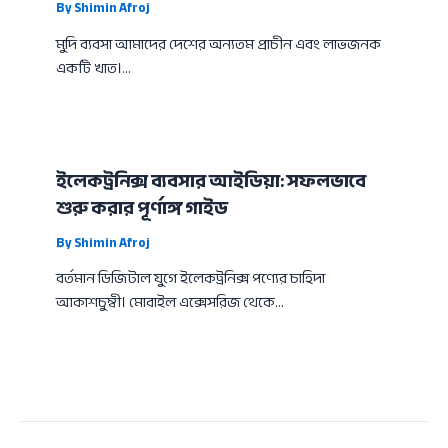
By
Shimin Afroj
মুদি ব্যবসা আমাদের দেশের অন্যতম প্রাচীন এবং লাভজনক
একটি খাত।…
ইলেকট্রনিক্স ব্যবসার আইডিয়া: সফলভাবে
শুরু করার পূর্ণাঙ্গ গাইড
By
Shimin Afroj
বর্তমান ডিজিটাল যুগে ইলেকট্রনিক্স পণ্যের চাহিদা
আকাশচুম্বী। মোবাইল এক্সেসরিজ থেকে…