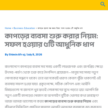
Skip
Sea
to
content
Home
Business Education
কাপড়ের ব্যবসা শুরু করার নিয়ম: সফল হওয়ার ৫টি আধুনিক ধাপ
কাপড়ের ব্যবসা শুরু করার নিয়ম:
সফল হওয়ার ৫টি আধুনিক ধাপ
By
Shimin Afroj
/
July 8, 2026
বাংলাদেশে কাপড়ের ব্যবসা সব সময় একটি লাভজনক এবং জনপ্রিয় ক্ষেত্র।
উৎসব-পার্বণ থেকে শুরু করে দৈনন্দিন প্রয়োজন—মানুষ সব সময় নতুন
পোশাকের সন্ধানে থাকে। তবে অনেকেরই ধারণা কেবল পুঁজি থাকলেই এই
ব্যবসায় সফল হওয়া যায়। প্রকৃতপক্ষে, সঠিক কৌশল এবং আইনি
বিষয়গুলো না জানলে খুব দ্রুতই লোকসানের মুখে পড়তে হয়। আপনি কি
নতুন একটি কাপড়ের দোকান বা অনলাইন বুটিক খোলার কথা ভাবছেন?
আজ আমরা আলোচনা করব
কাপড়ের ব্যবসা শুরু করার নিয়ম
এবং
কীভাবে ডিজিটাল প্রযুক্তির সাহায্যে আপনি আপনার ব্যবসাকে বড় করবেন।