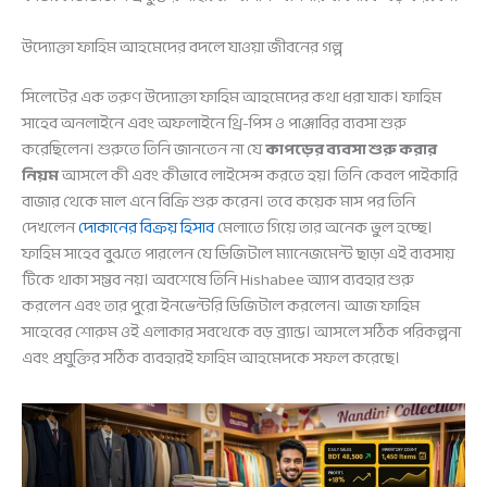
উদ্যোক্তা ফাহিম আহমেদের বদলে যাওয়া জীবনের গল্প
সিলেটের এক তরুণ উদ্যোক্তা ফাহিম আহমেদের কথা ধরা যাক। ফাহিম
সাহেব অনলাইনে এবং অফলাইনে থ্রি-পিস ও পাঞ্জাবির ব্যবসা শুরু
করেছিলেন। শুরুতে তিনি জানতেন না যে
কাপড়ের ব্যবসা শুরু করার
নিয়ম
আসলে কী এবং কীভাবে লাইসেন্স করতে হয়। তিনি কেবল পাইকারি
বাজার থেকে মাল এনে বিক্রি শুরু করেন। তবে কয়েক মাস পর তিনি
দেখলেন
দোকানের বিক্রয় হিসাব
মেলাতে গিয়ে তার অনেক ভুল হচ্ছে।
ফাহিম সাহেব বুঝতে পারলেন যে ডিজিটাল ম্যানেজমেন্ট ছাড়া এই ব্যবসায়
টিকে থাকা সম্ভব নয়। অবশেষে তিনি Hishabee অ্যাপ ব্যবহার শুরু
করলেন এবং তার পুরো ইনভেন্টরি ডিজিটাল করলেন। আজ ফাহিম
সাহেবের শোরুম ওই এলাকার সবথেকে বড় ব্র্যান্ড। আসলে সঠিক পরিকল্পনা
এবং প্রযুক্তির সঠিক ব্যবহারই ফাহিম আহমেদকে সফল করেছে।