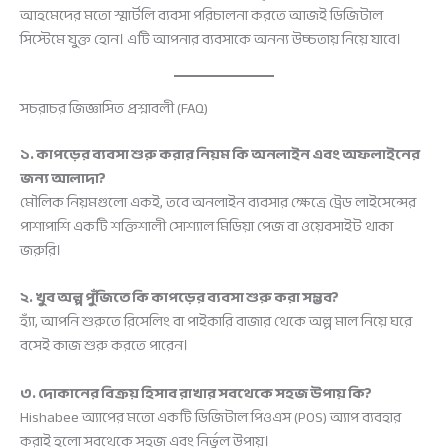
আহমেদের মতো স্মার্টলি ব্যবসা পরিচালনা করতে আজই ডিজিটাল
সিস্টেমে যুক্ত হোন। এটি আপনার ব্যবসাকে অনন্য উচ্চতায় নিয়ে যাবে।
সচরাচর জিজ্ঞাসিত প্রশ্নাবলী (FAQ)
১. কাপড়ের ব্যবসা শুরু করার নিয়ম কি অনলাইন এবং অফলাইনের
জন্য আলাদা?
মৌলিক নিয়মগুলো একই, তবে অনলাইন ব্যবসার ক্ষেত্রে ট্রেড লাইসেন্সের
পাশাপাশি একটি শক্তিশালী সোশ্যাল মিডিয়া পেজ বা ওয়েবসাইট থাকা
জরুরি।
২. খুব অল্প পুঁজিতে কি কাপড়ের ব্যবসা শুরু করা সম্ভব?
হ্যাঁ, আপনি শুরুতে রিসেলিং বা পাইকারি বাজার থেকে অল্প মাল নিয়ে ঘরে
বসেই কাজ শুরু করতে পারেন।
৩. দোকানের বিক্রয় হিসাব রাখার সবথেকে সহজ উপায় কি?
Hishabee অ্যাপের মতো একটি ডিজিটাল পিওএস (POS) অ্যাপ ব্যবহার
করাই হলো সবথেকে সহজ এবং নির্ভুল উপায়।