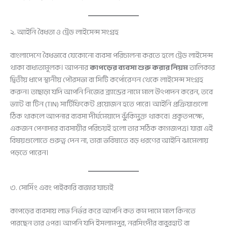
২. আইনি বৈধতা ও ট্রেড লাইসেন্স সংগ্রহ
বাংলাদেশে বৈধভাবে যেকোনো ব্যবসা পরিচালনা করতে হলে ট্রেড লাইসেন্স
থাকা বাধ্যতামূলক। আপনার
কাপড়ের ব্যবসা শুরু করার নিয়ম
তালিকার
দ্বিতীয় ধাপে স্থানীয় পৌরসভা বা সিটি কর্পোরেশন থেকে লাইসেন্স সংগ্রহ
করুন। তাছাড়া যদি আপনি নিজের ব্র্যান্ডের নামে মাল উৎপাদন করেন, তবে
ভ্যাট বা টিন (TIN) সার্টিফিকেট প্রয়োজন হতে পারে। আইনি প্রক্রিয়াগুলো
ঠিক থাকলে আপনার ব্যবসা দীর্ঘমেয়াদে ঝুঁকিমুক্ত থাকবে। প্রকৃতপক্ষে,
একজন পেশাদার ব্যবসায়ীর পরিচয়ই হলো তার সঠিক কাগজপত্র। যারা এই
বিষয়গুলোতে গুরুত্ব দেন না, তারা ভবিষ্যতে বড় ধরণের আইনি ঝামেলায়
পড়তে পারেন।
৩. সোর্সিং এবং পাইকারি বাজার যাচাই
কাপড়ের ব্যবসায় লাভ নির্ভর করে আপনি কত কম দামে মাল কিনতে
পারছেন তার ওপর। আপনি যদি ইসলামপুর, নরসিংদীর বাবুরহাট বা