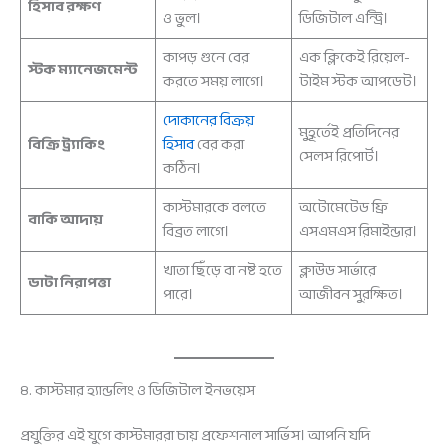
হিসাব রক্ষণ
ও ভুল।
ডিজিটাল এন্ট্রি।
কাপড় গুনে বের
এক ক্লিকেই রিয়েল-
স্টক ম্যানেজমেন্ট
করতে সময় লাগে।
টাইম স্টক আপডেট।
দোকানের বিক্রয়
মুহূর্তেই প্রতিদিনের
বিক্রি ট্র্যাকিং
হিসাব
বের করা
সেলস রিপোর্ট।
কঠিন।
কাস্টমারকে বলতে
অটোমেটেড ফ্রি
বাকি আদায়
বিব্রত লাগে।
এসএমএস রিমাইন্ডার।
খাতা ছিঁড়ে বা নষ্ট হতে
ক্লাউড সার্ভারে
ডাটা নিরাপত্তা
পারে।
আজীবন সুরক্ষিত।
৪. কাস্টমার হ্যান্ডলিং ও ডিজিটাল ইনভয়েস
প্রযুক্তির এই যুগে কাস্টমাররা চায় প্রফেশনাল সার্ভিস। আপনি যদি