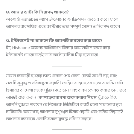
৪. আমার ডাটা কি নিরাপদ থাকবে?
অবশ্যই! Hishabee অ্যাপ উচ্চমানের এনক্রিপশন ব্যবহার করে। ফলে
আপনার ব্যবসায়িক এবং কাস্টমার তথ্য সম্পূর্ণ গোপন ও নিরাপদ থাকে।
৫. ইন্টারনেট না থাকলে কি অ্যাপটি ব্যবহার করা যাবে?
হ্যাঁ, Hishabee অ্যাপের অধিকাংশ ফিচার অফলাইনে কাজ করে।
ইন্টারনেট পাওয়া মাত্রই ডাটা অটোমেটিক সিঙ্ক হয়ে যায়।
সফল ব্যবসায়ী হওয়ার জন্য কেবল পণ্য কেনা-বেচাই যথেষ্ট নয়, বরং
একটি সুশৃঙ্খল পরিকল্পনা জরুরি। ফাহিম আহমেদের মতো আপনিও যদি
হিসাবের ঝামেলা থেকে মুক্তি পেতে চান এবং ব্যবসাকে বড় করতে চান, তবে
আজই শুরু করুন।
কাপড়ের ব্যবসা শুরু করার নিয়ম
খুঁজতে গিয়ে
আপনি বুঝতে পারবেন যে নিজেকে ডিজিটাল করাই হলো সাফল্যের মূল
চাবিকাঠি। অবশেষে, আপনার সুশৃঙ্খল হিসাব পদ্ধতি এবং সঠিক সিদ্ধান্তই
আপনার ব্যবসাকে একটি সফল ব্র্যান্ডে পরিণত করবে।