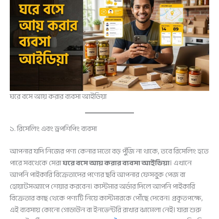
ঘরে বসে আয় করার ব্যবসা আইডিয়া
১. রিসেলিং এবং ড্রপশিপিং ব্যবসা
আপনার যদি নিজের পণ্য কেনার মতো বড় পুঁজি না থাকে, তবে রিসেলিং হতে
পারে সবথেকে সেরা
ঘরে বসে আয় করার ব্যবসা আইডিয়া
। এখানে
আপনি পাইকারি বিক্রেতাদের পণ্যের ছবি আপনার ফেসবুক পেজ বা
হোয়াটসঅ্যাপে শেয়ার করবেন। কাস্টমার অর্ডার দিলে আপনি পাইকারি
বিক্রেতার কাছ থেকে পণ্যটি নিয়ে কাস্টমারকে পৌঁছে দেবেন। প্রকৃতপক্ষে,
এই ব্যবসায় কোনো গোডাউন বা ইনভেন্টরি রাখার ঝামেলা নেই। যারা শুরু