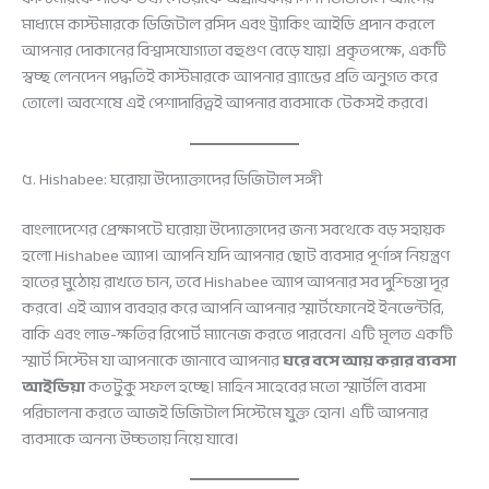
মাধ্যমে কাস্টমারকে ডিজিটাল রসিদ এবং ট্র্যাকিং আইডি প্রদান করলে
আপনার দোকানের বিশ্বাসযোগ্যতা বহুগুণ বেড়ে যায়। প্রকৃতপক্ষে, একটি
স্বচ্ছ লেনদেন পদ্ধতিই কাস্টমারকে আপনার ব্র্যান্ডের প্রতি অনুগত করে
তোলে। অবশেষে এই পেশাদারিত্বই আপনার ব্যবসাকে টেকসই করবে।
৫. Hishabee: ঘরোয়া উদ্যোক্তাদের ডিজিটাল সঙ্গী
বাংলাদেশের প্রেক্ষাপটে ঘরোয়া উদ্যোক্তাদের জন্য সবথেকে বড় সহায়ক
হলো Hishabee অ্যাপ। আপনি যদি আপনার ছোট ব্যবসার পূর্ণাঙ্গ নিয়ন্ত্রণ
হাতের মুঠোয় রাখতে চান, তবে Hishabee অ্যাপ আপনার সব দুশ্চিন্তা দূর
করবে। এই অ্যাপ ব্যবহার করে আপনি আপনার স্মার্টফোনেই ইনভেন্টরি,
বাকি এবং লাভ-ক্ষতির রিপোর্ট ম্যানেজ করতে পারবেন। এটি মূলত একটি
স্মার্ট সিস্টেম যা আপনাকে জানাবে আপনার
ঘরে বসে আয় করার ব্যবসা
আইডিয়া
কতটুকু সফল হচ্ছে। মাহিন সাহেবের মতো স্মার্টলি ব্যবসা
পরিচালনা করতে আজই ডিজিটাল সিস্টেমে যুক্ত হোন। এটি আপনার
ব্যবসাকে অনন্য উচ্চতায় নিয়ে যাবে।