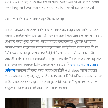
থেকেই একটি বড় ব্র্যান্ড গড়ে তোলা সম্ভব। আজ আমরা আলোচনা করব
এমন কিছু আইডিয়া নিয়ে যা আপনাকে আর্থিক স্বাধীনতা এনে দেবে।
উদ্যোক্তা মাহিন আহমেদের ঘুরে দাঁড়ানোর গল্প
নারায়ণগঞ্জের এক তরুণ মাহিন আহমেদের কথা ধরা যাক। মাহিন সাহেব
সবসময় চাইতেন নিজের একটি পরিচয় গড়তে। তবে তার বড় কোনো শোরুম
দেওয়ার মতো পুঁজি ছিল না। মাহিন সাহেব ইন্টারনেটে খুঁজতে থাকলেন
ভালো কোনো
ঘরে বসে আয় করার ব্যবসা আইডিয়া
পাওয়া যায় কি না।
তিনি দেখলেন মানুষ এখন ঘরে তৈরি খাঁটি খাবারের প্রতি অনেক বেশি
আগ্রহী। মাহিন তার ঘর থেকেই প্রিমিয়াম কোয়ালিটির আচার এবং মধু বিক্রি
শুরু করলেন। শুরুতে তিনি জানতেন না যে একটি
ব্যবসায় সফল হওয়ার
কৌশল
আসলে কী হতে পারে। অবশেষে তিনি Hishabee অ্যাপ ব্যবহার
শুরু করলেন এবং তার পুরো অর্ডার ম্যানেজমেন্ট ডিজিটাল করলেন। আজ
মাহিন সাহেবের পণ্য সারা দেশের মানুষের কিচেনে পৌঁছে যাচ্ছে। আসলে
প্রযুক্তির সঠিক ব্যবহারই মাহিনকে সফল করেছে।