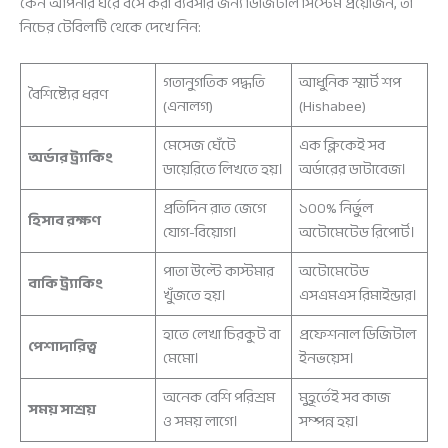
কেন আপনার ঘরে বসে করা ব্যবসার জন্য ডিজিটাল সিস্টেম প্রয়োজন, তা
নিচের টেবিলটি থেকে দেখে নিন:
গতানুগতিক পদ্ধতি
আধুনিক স্মার্ট শপ
বৈশিষ্ট্যের ধরণ
(এনালগ)
(Hishabee)
মেসেজ ঘেঁটে
এক ক্লিকেই সব
অর্ডার ট্র্যাকিং
ডায়েরিতে লিখতে হয়।
অর্ডারের ডাটাবেজ।
প্রতিদিন রাত জেগে
১০০% নির্ভুল
হিসাব রক্ষণ
যোগ-বিয়োগ।
অটোমেটেড রিপোর্ট।
পাতা উল্টে কাস্টমার
অটোমেটেড
বাকি ট্র্যাকিং
খুঁজতে হয়।
এসএমএস রিমাইন্ডার।
হাতে লেখা চিরকুট বা
প্রফেশনাল ডিজিটাল
পেশাদারিত্ব
মেমো।
ইনভয়েস।
অনেক বেশি পরিশ্রম
মুহূর্তেই সব কাজ
সময় সাশ্রয়
ও সময় লাগে।
সম্পন্ন হয়।