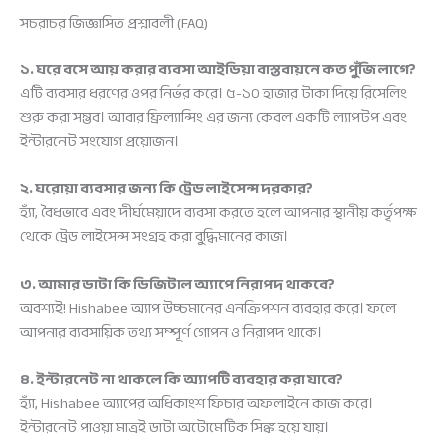
সচরাচর জিজ্ঞাসিত প্রশ্নাবলী (FAQ)
১. ঘরে বসে আয় করার ব্যবসা আইডিয়া বাস্তবায়নে কত পুঁজি লাগে?
এটি ব্যবসার ধরণের ওপর নির্ভর করে। ৫-১০ হাজার টাকা দিয়ে রিসেলিং
শুরু করা সম্ভব। আবার ফ্রিল্যান্সিং এর জন্য কেবল একটি ল্যাপটপ এবং
ইন্টারনেট সংযোগ প্রয়োজন।
২. ঘরোয়া ব্যবসার জন্য কি ট্রেড লাইসেন্স দরকার?
হ্যাঁ, বৈধভাবে এবং দীর্ঘমেয়াদে ব্যবসা করতে হলে আপনার স্থানীয় কর্তৃপক্ষ
থেকে ট্রেড লাইসেন্স সংগ্রহ করা বুদ্ধিমানের কাজ।
৩. আমার ডাটা কি ডিজিটাল অ্যাপে নিরাপদ থাকবে?
অবশ্যই! Hishabee অ্যাপ উচ্চমানের এনক্রিপশন ব্যবহার করে। ফলে
আপনার ব্যবসায়িক তথ্য সম্পূর্ণ গোপন ও নিরাপদ থাকে।
৪. ইন্টারনেট না থাকলে কি অ্যাপটি ব্যবহার করা যাবে?
হ্যাঁ, Hishabee অ্যাপের অধিকাংশ ফিচার অফলাইনে কাজ করে।
ইন্টারনেট পাওয়া মাত্রই ডাটা অটোমেটিক সিঙ্ক হয়ে যায়।