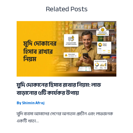
Related Posts
মুদি দোকানের হিসাব রাখার নিয়ম: লাভ
বাড়ানোর ৫টি কার্যকর উপায়
By
Shimin Afroj
মুদি ব্যবসা আমাদের দেশের অন্যতম প্রাচীন এবং লাভজনক
একটি খাত।…