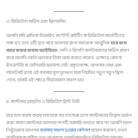
৩. ডিজিটাল সার্ভিস এবং ফ্রিল্যান্সিং
আপনি যদি গ্রাফিক ডিজাইন, কন্টেন্ট রাইটিং বা ডিজিটাল মার্কেটিংয়ে
দক্ষ হন, তবে এটি হতে পারে আপনার জন্য সবথেকে আধুনিক
ঘরে বসে
আয় করার ব্যবসা আইডিয়া
। দেশি ও বিদেশি কাস্টমারদের সার্ভিস প্রদান
করে আপনি মোটা অংকের টাকা আয় করতে পারেন। এক্ষেত্রে কোনো
ইনভেন্টরি বা ডেলিভারি ঝামেলা নেই। প্রকৃতপক্ষে, আপনার মেধা এবং
ল্যাপটপই হলো এই ব্যবসার মূল মূলধন। যারা নিয়মিত নতুন নতুন স্কিল
শেখে, তারাই এই ক্ষেত্রে দীর্ঘমেয়াদে সফল হয়।
৪. কাস্টমার হ্যান্ডলিং ও ডিজিটাল ট্রাস্ট তৈরি
ঘরে বসে ব্যবসা করার সবথেকে বড় চ্যালেঞ্জ হলো কাস্টমারের বিশ্বাস অর্জন
করা। কারণ কাস্টমার আপনার পণ্যটি সরাসরি দেখতে পারে না। আপনি যখন
নিখুঁতভাবে আপনার
ব্যবসায় সফল হওয়ার কৌশল
প্রয়োগ করবেন, তখন
কাস্টমারকে সঠিক তথ্য দেওয়াকে অগ্রাধিকার দিন। ডিজিটাল অ্যাপের