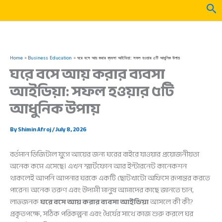
Skip
Sea
to
content
Home
Business Education
ঘরে বসে আয় করার ব্যবসা আইডিয়া: সফল হওয়ার ৫টি আধুনিক উপায়
ঘরে বসে আয় করার ব্যবসা
আইডিয়া: সফল হওয়ার ৫টি
আধুনিক উপায়
By
Shimin Afroj
/
July 8, 2026
বর্তমান ডিজিটাল যুগে আয়ের জন্য ঘরের বাইরে যাওয়ার প্রয়োজনীয়তা
অনেক কমে এসেছে। এখন স্মার্টফোন আর ইন্টারনেট কানেকশন
থাকলেই আপনি আপনার ঘরকে একটি ছোটখাটো অফিসে রূপান্তর করতে
পারেন। অনেক তরুণ এবং উদ্যমী মানুষ আমাদের কাছে জানতে চান,
লাভজনক
ঘরে বসে আয় করার ব্যবসা আইডিয়া
আসলে কী কী?
প্রকৃতপক্ষে, সঠিক পরিকল্পনা এবং ধৈর্যের সাথে কাজ শুরু করলে ঘর