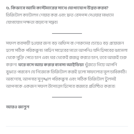
৫. কিভাবে আমি কাস্টমারের সাথে যোগাযোগ উন্নত করব?
ডিজিটাল ক্যাটালগ শেয়ার করা এবং দ্রুত রেসপন্স দেওয়ার মাধ্যমে
যোগাযোগ দক্ষতা বাড়ানো সম্ভব।
সফল ব্যবসায়ী হওয়ার জন্য বড় অফিস বা শোরুমের চেয়েও বড় প্রয়োজন
হলো সঠিক পরিকল্পনা। মাহিন সাহেবের মতো আপনিও যদি হিসাবের ঝামেলা
থেকে মুক্তি পেতে চান এবং ঘর থেকেই রাজত্ব করতে চান, তবে আজই শুরু
করুন।
ঘরে বসে আয় করার ব্যবসা আইডিয়া
খুঁজতে গিয়ে আপনি
বুঝতে পারবেন যে নিজেকে ডিজিটাল করাই হলো সাফল্যের মূল চাবিকাঠি।
অবশেষে, আপনার সুশৃঙ্খল পরিকল্পনা এবং সঠিক ডিজিটাল টুলসই
আপনাকে একজন সফল উদ্যোক্তা হিসেবে বাজারে প্রতিষ্ঠিত করবে।
আরও জানুন