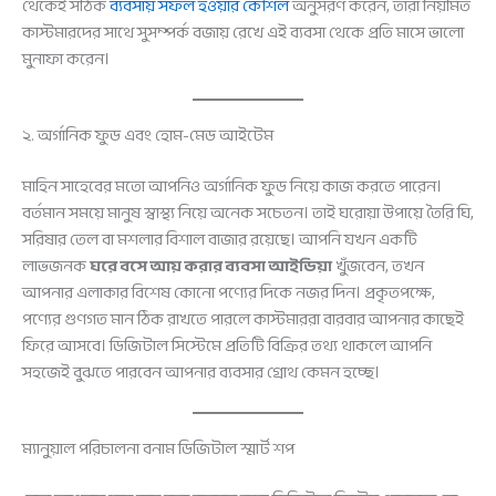
থেকেই সঠিক
ব্যবসায় সফল হওয়ার কৌশল
অনুসরণ করেন, তারা নিয়মিত
কাস্টমারদের সাথে সুসম্পর্ক বজায় রেখে এই ব্যবসা থেকে প্রতি মাসে ভালো
মুনাফা করেন।
২. অর্গানিক ফুড এবং হোম-মেড আইটেম
মাহিন সাহেবের মতো আপনিও অর্গানিক ফুড নিয়ে কাজ করতে পারেন।
বর্তমান সময়ে মানুষ স্বাস্থ্য নিয়ে অনেক সচেতন। তাই ঘরোয়া উপায়ে তৈরি ঘি,
সরিষার তেল বা মশলার বিশাল বাজার রয়েছে। আপনি যখন একটি
লাভজনক
ঘরে বসে আয় করার ব্যবসা আইডিয়া
খুঁজবেন, তখন
আপনার এলাকার বিশেষ কোনো পণ্যের দিকে নজর দিন। প্রকৃতপক্ষে,
পণ্যের গুণগত মান ঠিক রাখতে পারলে কাস্টমাররা বারবার আপনার কাছেই
ফিরে আসবে। ডিজিটাল সিস্টেমে প্রতিটি বিক্রির তথ্য থাকলে আপনি
সহজেই বুঝতে পারবেন আপনার ব্যবসার গ্রোথ কেমন হচ্ছে।
ম্যানুয়াল পরিচালনা বনাম ডিজিটাল স্মার্ট শপ