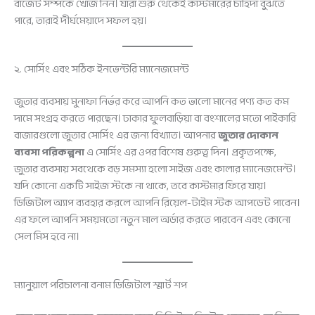
বাজেট সম্পর্কে খোঁজ নিন। যারা শুরু থেকেই কাস্টমারের চাহিদা বুঝতে
পারে, তারাই দীর্ঘমেয়াদে সফল হয়।
২. সোর্সিং এবং সঠিক ইনভেন্টরি ম্যানেজমেন্ট
জুতার ব্যবসায় মুনাফা নির্ভর করে আপনি কত ভালো মানের পণ্য কত কম
দামে সংগ্রহ করতে পারছেন। ঢাকার ফুলবাড়িয়া বা বংশালের মতো পাইকারি
বাজারগুলো জুতার সোর্সিং এর জন্য বিখ্যাত। আপনার
জুতার দোকান
ব্যবসা পরিকল্পনা
এ সোর্সিং এর ওপর বিশেষ গুরুত্ব দিন। প্রকৃতপক্ষে,
জুতার ব্যবসায় সবথেকে বড় সমস্যা হলো সাইজ এবং কালার ম্যানেজমেন্ট।
যদি কোনো একটি সাইজ স্টকে না থাকে, তবে কাস্টমার ফিরে যায়।
ডিজিটাল অ্যাপ ব্যবহার করলে আপনি রিয়েল-টাইম স্টক আপডেট পাবেন।
এর ফলে আপনি সময়মতো নতুন মাল অর্ডার করতে পারবেন এবং কোনো
সেল মিস হবে না।
ম্যানুয়াল পরিচালনা বনাম ডিজিটাল স্মার্ট শপ