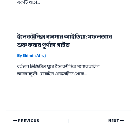
একটি খাত।…
ইলেকট্রনিক্স ব্যবসার আইডিয়া: সফলভাবে
শুরু করার পূর্ণাঙ্গ গাইড
By
Shimin Afroj
বর্তমান ডিজিটাল যুগে ইলেকট্রনিক্স পণ্যের চাহিদা
আকাশচুম্বী। মোবাইল এক্সেসরিজ থেকে…
PREVIOUS
NEXT