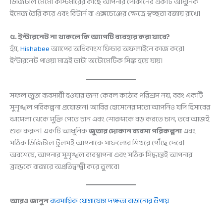
ডিজিটাল মেমো কাস্টমারের কাছে আপনার দোকানের একটি আধুনিক
ইমেজ তৈরি করে এবং রিটার্ন বা এক্সচেঞ্জের ক্ষেত্রে স্বচ্ছতা বজায় রাখে।
৫. ইন্টারনেট না থাকলে কি অ্যাপটি ব্যবহার করা যাবে?
হ্যাঁ,
Hishabee
অ্যাপের অধিকাংশ ফিচার অফলাইনে কাজ করে।
ইন্টারনেট পাওয়া মাত্রই ডাটা অটোমেটিক সিঙ্ক হয়ে যায়।
সফল জুতা ব্যবসায়ী হওয়ার জন্য কেবল কঠোর পরিশ্রম নয়, বরং একটি
সুশৃঙ্খল পরিকল্পনা প্রয়োজন। আবির হোসেনের মতো আপনিও যদি হিসাবের
ঝামেলা থেকে মুক্তি পেতে চান এবং শোরুমকে বড় করতে চান, তবে আজই
শুরু করুন। একটি আধুনিক
জুতার দোকান ব্যবসা পরিকল্পনা
এবং
সঠিক ডিজিটাল টুলসই আপনাকে সাফল্যের শিখরে পৌঁছে দেবে।
অবশেষে, আপনার সুশৃঙ্খল ব্যবস্থাপনা এবং সঠিক সিদ্ধান্তই আপনার
ব্র্যান্ডকে বাজারে অপ্রতিদ্বন্দ্বী করে তুলবে।
আরও জানুন
ব্যবসায়িক যোগাযোগ দক্ষতা বাড়ানোর উপায়