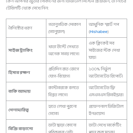
কেন আপনার জুতার দোকানের জন্য ডিজিটাল সিস্টেম প্রয়োজন, তা নিচের
টেবিলটি থেকে দেখে নিন:
গতানুগতিক দোকান
আধুনিক স্মার্ট শপ
বৈশিষ্ট্যের ধরণ
(ম্যানুয়াল)
(
Hishabee
)
এক ক্লিকেই সব
খাতা উল্টে দেখতে
সাইজ ট্র্যাকিং
সাইজের স্টক দেখা
অনেক সময় লাগে।
যায়।
প্রতিদিন রাত জেগে
১০০% নির্ভুল
হিসাব রক্ষণ
যোগ-বিয়োগ।
অটোমেটেড রিপোর্ট।
কাস্টমারকে বলতে
অটোমেটেড ফ্রি
বাকি আদায়
বিব্রত লাগে।
এসএমএস রিমাইন্ডার।
হাতে লেখা পুরনো
প্রফেশনাল ডিজিটাল
পেশাদারিত্ব
মেমো।
ইনভয়েস।
ডাটা ছাড়া কোনো
ডাটা দেখে মার্কেটিং
বিক্রি বাড়ানো
পরিকল্পনা নেই।
প্ল্যান করা সহজ।