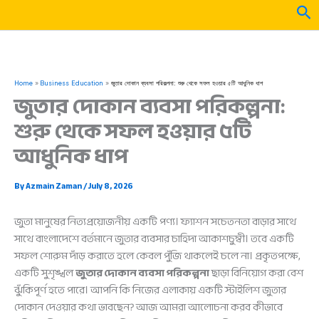
Skip
Sea
to
content
Home
Business Education
জুতার দোকান ব্যবসা পরিকল্পনা: শুরু থেকে সফল হওয়ার ৫টি আধুনিক ধাপ
জুতার দোকান ব্যবসা পরিকল্পনা:
শুরু থেকে সফল হওয়ার ৫টি
আধুনিক ধাপ
By
Azmain Zaman
/
July 8, 2026
জুতা মানুষের নিত্যপ্রয়োজনীয় একটি পণ্য। ফ্যাশন সচেতনতা বাড়ার সাথে
সাথে বাংলাদেশে বর্তমানে জুতার ব্যবসার চাহিদা আকাশচুম্বী। তবে একটি
সফল শোরুম দাঁড় করাতে হলে কেবল পুঁজি থাকলেই চলে না। প্রকৃতপক্ষে,
একটি সুশৃঙ্খল
জুতার দোকান ব্যবসা পরিকল্পনা
ছাড়া বিনিয়োগ করা বেশ
ঝুঁকিপূর্ণ হতে পারে। আপনি কি নিজের এলাকায় একটি স্টাইলিশ জুতার
দোকান দেওয়ার কথা ভাবছেন? আজ আমরা আলোচনা করব কীভাবে