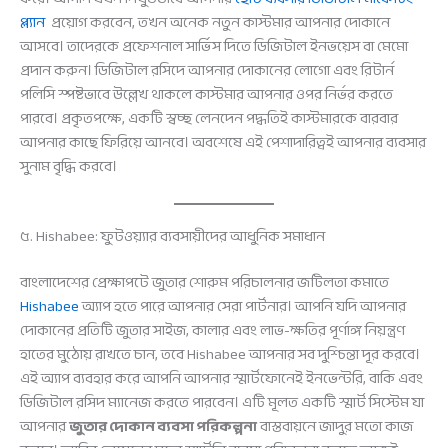
প্ল্যান
প্রয়োগ করবেন, তখন অনেক নতুন কাস্টমার আপনার দোকানে
আসবে। তাদেরকে প্রফেশনাল সার্ভিস দিতে ডিজিটাল ইনভয়েস বা মেমো
প্রদান করুন। ডিজিটাল রসিদে আপনার দোকানের লোগো এবং রিটার্ন
পলিসি স্পষ্টভাবে উল্লেখ থাকলে কাস্টমার আপনার ওপর নির্ভর করতে
পারবে। প্রকৃতপক্ষে, একটি স্বচ্ছ লেনদেন পদ্ধতিই কাস্টমারকে বারবার
আপনার কাছে ফিরিয়ে আনবে। অবশেষে এই পেশাদারিত্বই আপনার ব্যবসার
সুনাম বৃদ্ধি করবে।
৫. Hishabee: ফুটওয়্যার ব্যবসায়ীদের আধুনিক সমাধান
বাংলাদেশের প্রেক্ষাপটে জুতার শোরুম পরিচালনার জটিলতা কমাতে
Hishabee
অ্যাপ হতে পারে আপনার সেরা পার্টনার। আপনি যদি আপনার
দোকানের প্রতিটি জুতার সাইজ, কালার এবং লাভ-ক্ষতির পূর্ণাঙ্গ নিয়ন্ত্রণ
হাতের মুঠোয় রাখতে চান, তবে Hishabee আপনার সব দুশ্চিন্তা দূর করবে।
এই অ্যাপ ব্যবহার করে আপনি আপনার স্মার্টফোনেই ইনভেন্টরি, বাকি এবং
ডিজিটাল রসিদ ম্যানেজ করতে পারবেন। এটি মূলত একটি স্মার্ট সিস্টেম যা
আপনার
জুতার দোকান ব্যবসা পরিকল্পনা
বাস্তবায়নে জাদুর মতো কাজ