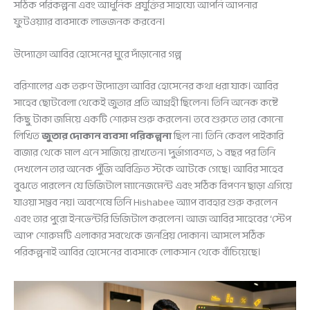
সঠিক পরিকল্পনা এবং আধুনিক প্রযুক্তির সাহায্যে আপনি আপনার
ফুটওয়্যার ব্যবসাকে লাভজনক করবেন।
উদ্যোক্তা আবির হোসেনের ঘুরে দাঁড়ানোর গল্প
বরিশালের এক তরুণ উদ্যোক্তা আবির হোসেনের কথা ধরা যাক। আবির
সাহেব ছোটবেলা থেকেই জুতার প্রতি আগ্রহী ছিলেন। তিনি অনেক কষ্টে
কিছু টাকা জমিয়ে একটি শোরুম শুরু করলেন। তবে শুরুতে তার কোনো
লিখিত
জুতার দোকান ব্যবসা পরিকল্পনা
ছিল না। তিনি কেবল পাইকারি
বাজার থেকে মাল এনে সাজিয়ে রাখতেন। দুর্ভাগ্যবশত, ১ বছর পর তিনি
দেখলেন তার অনেক পুঁজি অবিক্রিত স্টকে আটকে গেছে। আবির সাহেব
বুঝতে পারলেন যে ডিজিটাল ম্যানেজমেন্ট এবং সঠিক বিপণন ছাড়া এগিয়ে
যাওয়া সম্ভব নয়। অবশেষে তিনি Hishabee অ্যাপ ব্যবহার শুরু করলেন
এবং তার পুরো ইনভেন্টরি ডিজিটাল করলেন। আজ আবির সাহেবের ‘স্টেপ
আপ’ শোরুমটি এলাকার সবথেকে জনপ্রিয় দোকান। আসলে সঠিক
পরিকল্পনাই আবির হোসেনের ব্যবসাকে লোকসান থেকে বাঁচিয়েছে।