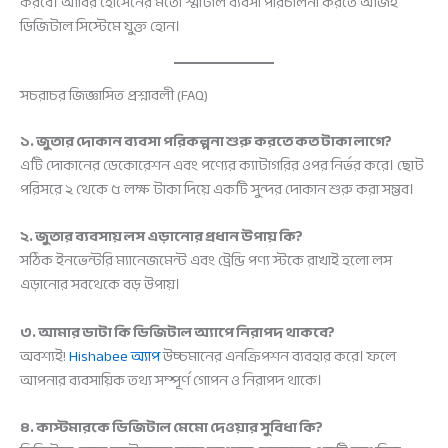
করবে। আবির হোসেনের মতো স্মার্টলি ব্যবসা পরিচালনা করতে আজই
ডিজিটাল সিস্টেমে যুক্ত হোন।
সচরাচর জিজ্ঞাসিত প্রশ্নাবলী (FAQ)
১. জুতার দোকান ব্যবসা পরিকল্পনা শুরু করতে কত টাকা লাগে?
এটি দোকানের ডেকোরেশন এবং পণ্যের ক্যাটাগরির ওপর নির্ভর করে। ছোট
পরিসরে ২ থেকে ৫ লক্ষ টাকা দিয়ে একটি সুন্দর দোকান শুরু করা সম্ভব।
২. জুতার ব্যবসায় লস এড়ানোর প্রধান উপায় কি?
সঠিক ইনভেন্টরি ম্যানেজমেন্ট এবং ট্রেন্ডি পণ্য স্টকে রাখাই হলো লস
এড়ানোর সবথেকে বড় উপায়।
৩. আমার ডাটা কি ডিজিটাল অ্যাপে নিরাপদ থাকবে?
অবশ্যই!
Hishabee অ্যাপ
উচ্চমানের এনক্রিপশন ব্যবহার করে। ফলে
আপনার ব্যবসায়িক তথ্য সম্পূর্ণ গোপন ও নিরাপদ থাকে।
৪. কাস্টমারকে ডিজিটাল মেমো দেওয়ার সুবিধা কি?