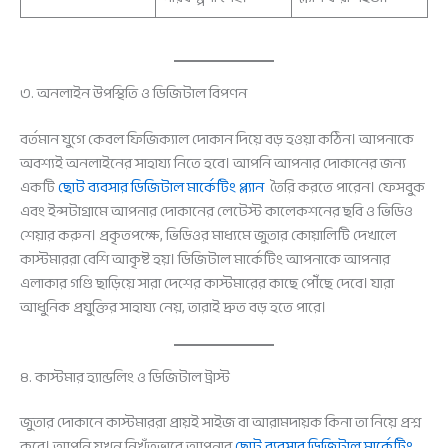
৩. অনলাইন উপস্থিতি ও ডিজিটাল বিপণন
বর্তমান যুগে কেবল ফিজিক্যাল দোকান দিয়ে বড় হওয়া কঠিন। আপনাকে
অবশ্যই অনলাইনের সাহায্য নিতে হবে। আপনি আপনার দোকানের জন্য
একটি
ছোট ব্যবসার ডিজিটাল মার্কেটিং প্ল্যান
তৈরি করতে পারেন। ফেসবুক
এবং ইন্সটাগ্রামে আপনার দোকানের লেটেস্ট কালেকশনের ছবি ও ভিডিও
শেয়ার করুন। প্রকৃতপক্ষে, ভিডিওর মাধ্যমে জুতার কোয়ালিটি দেখালে
কাস্টমাররা বেশি আকৃষ্ট হয়। ডিজিটাল মার্কেটিং আপনাকে আপনার
এলাকার গণ্ডি ছাড়িয়ে সারা দেশের কাস্টমারের কাছে পৌঁছে দেবে। যারা
আধুনিক প্রযুক্তির সাহায্য নেয়, তারাই দ্রুত বড় হতে পারে।
৪. কাস্টমার হ্যান্ডলিং ও ডিজিটাল ট্রাস্ট
জুতার দোকানে কাস্টমাররা প্রায়ই সাইজ বা আরামদায়ক কিনা তা নিয়ে প্রশ্ন
করে। আপনি যখন নিখুঁতভাবে আপনার
ছোট ব্যবসার ডিজিটাল মার্কেটিং