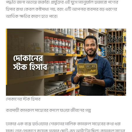
পদ্ধতি জানা অত্যন্ত জরুরি। প্রযুক্তির এই যুগে ম্যানুয়ালি হাজারো পণ্যের
হিসাব রাখা কেবল কষ্টসাধ্য নয়, বরং এটি আপনার ব্যবসার বড় ধরণের
আর্থিক ক্ষতির কারণ হতে পারে।
দোকানের স্টক হিসাব
ব্যবসায়ী কামরুল সাহেবের বদলে যাওয়া জীবনের গল্প
ঢাকার এক ব্যস্ত হার্ডওয়্যার শোরুমের মালিক কামরুল সাহেবের কথা ধরা
যাক। তার দোকানে কয়েক হাজার ছোট-বড় আইটেম ছিল। কামরুল সাহেব