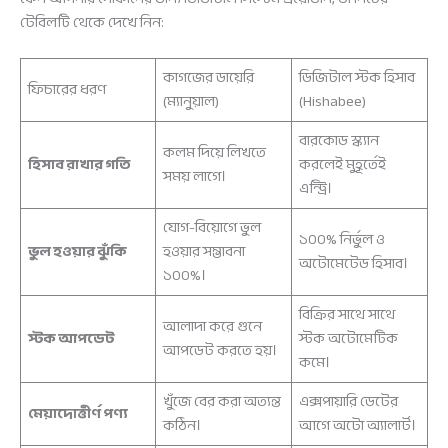
টেবিলটি থেকে দেখে নিন:
কাগজের ডায়েরি
ডিজিটাল স্টক হিসাব
ফিচারের ধরণ
(ম্যানুয়াল)
(Hishabee)
বারকোড স্ক্যান
কলম দিয়ে লিখতে
হিসাব রাখার গতি
করলেই মুহূর্তেই
সময় লাগে।
এন্ট্রি।
যোগ-বিয়োগে ভুল
১০০% নির্ভুল ও
ভুল হওয়ার ঝুঁকি
হওয়ার সম্ভাবনা
অটোমেটেড হিসাব।
১০০%।
বিক্রির সাথে সাথে
আলাদা করে গুনে
স্টক আপডেট
স্টক অটোমেটিক
আপডেট করতে হয়।
কমে।
খুঁজে বের করা অত্যন্ত
এক্সপায়ারি ডেটের
মেয়াদোত্তীর্ণ পণ্য
কঠিন।
আগে অটো অ্যালার্ট।