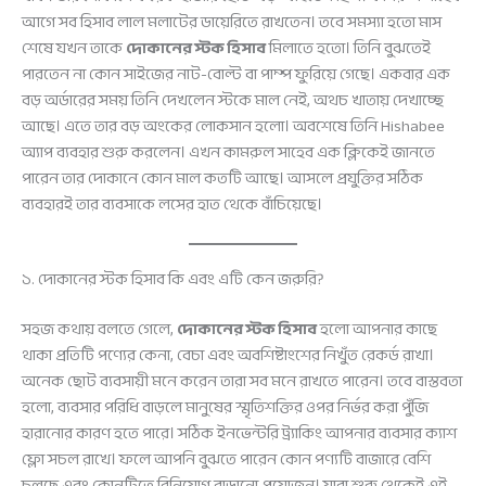
আগে সব হিসাব লাল মলাটের ডায়েরিতে রাখতেন। তবে সমস্যা হতো মাস
শেষে যখন তাকে
দোকানের স্টক হিসাব
মিলাতে হতো। তিনি বুঝতেই
পারতেন না কোন সাইজের নাট-বোল্ট বা পাম্প ফুরিয়ে গেছে। একবার এক
বড় অর্ডারের সময় তিনি দেখলেন স্টকে মাল নেই, অথচ খাতায় দেখাচ্ছে
আছে। এতে তার বড় অংকের লোকসান হলো। অবশেষে তিনি Hishabee
অ্যাপ ব্যবহার শুরু করলেন। এখন কামরুল সাহেব এক ক্লিকেই জানতে
পারেন তার দোকানে কোন মাল কতটি আছে। আসলে প্রযুক্তির সঠিক
ব্যবহারই তার ব্যবসাকে লসের হাত থেকে বাঁচিয়েছে।
১. দোকানের স্টক হিসাব কি এবং এটি কেন জরুরি?
সহজ কথায় বলতে গেলে,
দোকানের স্টক হিসাব
হলো আপনার কাছে
থাকা প্রতিটি পণ্যের কেনা, বেচা এবং অবশিষ্টাংশের নিখুঁত রেকর্ড রাখা।
অনেক ছোট ব্যবসায়ী মনে করেন তারা সব মনে রাখতে পারেন। তবে বাস্তবতা
হলো, ব্যবসার পরিধি বাড়লে মানুষের স্মৃতিশক্তির ওপর নির্ভর করা পুঁজি
হারানোর কারণ হতে পারে। সঠিক ইনভেন্টরি ট্র্যাকিং আপনার ব্যবসার ক্যাশ
ফ্লো সচল রাখে। ফলে আপনি বুঝতে পারেন কোন পণ্যটি বাজারে বেশি
চলছে এবং কোনটিতে বিনিয়োগ বাড়ানো প্রয়োজন। যারা শুরু থেকেই এই