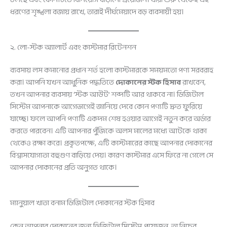
ধরণের শৃঙ্খলা বজায় রাখে, তারাই দীর্ঘমেয়াদে বড় ব্যবসায়ী হয়।
২. লো-স্টক অ্যালার্ট এবং কাস্টমার রিটেনশন
ব্যবসায় লস কমানোর প্রধান শর্ত হলো কাস্টমারকে সময়মতো পণ্য সরবরাহ
করা। আপনি যখন আধুনিক পদ্ধতিতে
দোকানের স্টক হিসাব
রাখবেন,
তখন আপনার ব্যবসায় ‘স্টক আউট’ শব্দটি আর থাকবে না। ডিজিটাল
সিস্টেম আপনাকে আগেভাগেই জানিয়ে দেবে কোন পণ্যটি দ্রুত ফুরিয়ে
যাচ্ছে। ফলে আপনি পণ্যটি একদম শেষ হওয়ার আগেই নতুন করে অর্ডার
করতে পারবেন। এটি আপনার পুঁজিকে অলস মালের মধ্যে আটকে থাকা
থেকেও রক্ষা করে। প্রকৃতপক্ষে, এটি কাস্টমারের কাছে আপনার দোকানের
বিশ্বাসযোগ্যতা বহুগুণ বাড়িয়ে দেয়। কারণ কাস্টমার এসে ফিরে না গেলে সে
আপনার দোকানের প্রতি অনুগত থাকে।
ম্যানুয়াল খাতা বনাম ডিজিটাল দোকানের স্টক হিসাব
কেন আপনার দোকানের জন্য ডিজিটাল সিস্টেম প্রয়োজন, তা নিচের