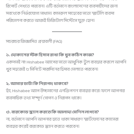
রিপোর্ট দেখতে পারবেন। এটি বর্তমানে বাংলাদেশের ব্যবসায়ীদের জন্য
সবথেকে নির্ভরযোগ্য মাধ্যম। কামরুল সাহেবের মতো স্মার্টলি ব্যবসা
পরিচালনা করতে আজই ডিজিটাল সিস্টেমে যুক্ত হোন।
সচরাচর জিজ্ঞাসিত প্রশ্নাবলী (FAQ)
১. দোকানের স্টক হিসাব রাখা কি খুব কঠিন কাজ?
একদমই না! Hishabee অ্যাপের মতো আধুনিক টুল ব্যবহার করলে আপনি
খুব সহজেই ৫ মিনিটে সারাদিনের হিসাব মেলাতে পারবেন।
২. আমার ডাটা কি নিরাপদ থাকবে?
হ্যাঁ, Hishabee অ্যাপ উচ্চমানের এনক্রিপশন ব্যবহার করে। ফলে আপনার
ব্যবসায়িক তথ্য সম্পূর্ণ গোপন ও নিরাপদ থাকে।
৩. বারকোড স্ক্যান করতে কি আলাদা মেশিন লাগবে?
না, বর্তমানে আপনি আপনার হাতে থাকা সাধারণ স্মার্টফোনের ক্যামেরা
ব্যবহার করেই বারকোড স্ক্যান করতে পারবেন।