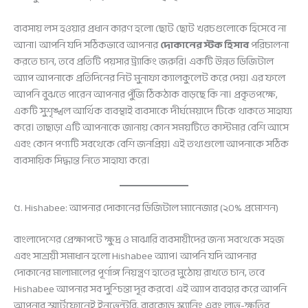
ব্যবসায় লস হওয়ার প্রধান কারণ হলো ছোট ছোট খরচগুলোকে হিসেবে না
আনা। আপনি যদি সঠিকভাবে আপনার
দোকানের স্টক হিসাব
পরিচালনা
করতে চান, তবে প্রতিটি পয়সার ট্র্যাকিং জরুরি। একটি উন্নত ডিজিটাল
অ্যাপ আপনাকে প্রতিদিনের নিট মুনাফা ক্যালকুলেট করে দেয়। এর ফলে
আপনি বুঝতে পারেন আপনার পুঁজি ঠিকঠাক বাড়ছে কি না। প্রকৃতপক্ষে,
একটি সুশৃঙ্খল আর্থিক ব্যবস্থাই ব্যবসাকে দীর্ঘমেয়াদে টিকে থাকতে সাহায্য
করে। তাছাড়া এটি আপনাকে জানায় কোন সময়টিতে কাস্টমার বেশি আসে
এবং কোন পণ্যটি সবথেকে বেশি জনপ্রিয়। এই তথ্যগুলো আপনাকে সঠিক
ব্যবসায়িক সিদ্ধান্ত নিতে সাহায্য করে।
৫. Hishabee: আপনার দোকানের ডিজিটাল ম্যানেজার (২০% প্রমোশন)
বাংলাদেশের প্রেক্ষাপটে ক্ষুদ্র ও মাঝারি ব্যবসায়ীদের জন্য সবথেকে সহজ
এবং সাশ্রয়ী সমাধান হলো Hishabee অ্যাপ। আপনি যদি আপনার
দোকানের মালামালের পূর্ণাঙ্গ নিয়ন্ত্রণ হাতের মুঠোয় রাখতে চান, তবে
Hishabee আপনার সব দুশ্চিন্তা দূর করবে। এই অ্যাপ ব্যবহার করে আপনি
আপনার স্মার্টফোনেই ইনভেন্টরি, বারকোড স্ক্যানিং এবং লাভ-ক্ষতির