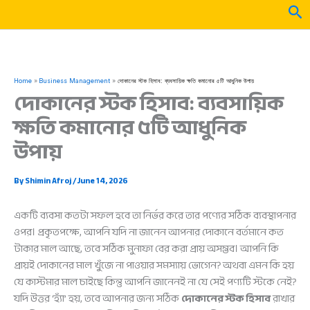
Skip
Sea
to
content
Home
Business Management
দোকানের স্টক হিসাব: ব্যবসায়িক ক্ষতি কমানোর ৫টি আধুনিক উপায়
দোকানের স্টক হিসাব: ব্যবসায়িক
ক্ষতি কমানোর ৫টি আধুনিক
উপায়
By
Shimin Afroj
/
June 14, 2026
একটি ব্যবসা কতটা সফল হবে তা নির্ভর করে তার পণ্যের সঠিক ব্যবস্থাপনার
ওপর। প্রকৃতপক্ষে, আপনি যদি না জানেন আপনার দোকানে বর্তমানে কত
টাকার মাল আছে, তবে সঠিক মুনাফা বের করা প্রায় অসম্ভব। আপনি কি
প্রায়ই দোকানের মাল খুঁজে না পাওয়ার সমস্যায় ভোগেন? অথবা এমন কি হয়
যে কাস্টমার মাল চাইছে কিন্তু আপনি জানেনই না যে সেই পণ্যটি স্টকে নেই?
যদি উত্তর ‘হ্যাঁ’ হয়, তবে আপনার জন্য সঠিক
দোকানের স্টক হিসাব
রাখার