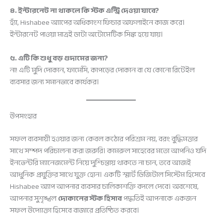
৪. ইন্টারনেট না থাকলে কি স্টক এন্ট্রি দেওয়া যাবে?
হ্যাঁ, Hishabee অ্যাপের অধিকাংশ ফিচার অফলাইনে কাজ করে।
ইন্টারনেট পাওয়া মাত্রই ডাটা অটোমেটিক সিঙ্ক হয়ে যায়।
৫. এটি কি শুধু বড় গুদামের জন্য?
না! এটি মুদি দোকান, ফার্মেসি, কাপড়ের দোকান বা যে কোনো রিটেইল
ব্যবসার জন্য সমানভাবে কার্যকর।
উপসংহার
সফল ব্যবসায়ী হওয়ার জন্য কেবল কঠোর পরিশ্রম নয়, বরং বুদ্ধিমত্তার
সাথে সম্পদ পরিচালনা করা জরুরি। কামরুল সাহেবের মতো আপনিও যদি
ইনভেন্টরি ম্যানেজমেন্ট নিয়ে দুশ্চিন্তায় থাকতে না চান, তবে আজই
আধুনিক প্রযুক্তির সাথে যুক্ত হোন। একটি স্মার্ট ডিজিটাল সিস্টেম হিসেবে
Hishabee অ্যাপ আপনার ব্যবসার চালিকাশক্তি বদলে দেবে। অবশেষে,
আপনার সুশৃঙ্খল
দোকানের স্টক হিসাব
পদ্ধতিই আপনাকে একজন
সফল উদ্যোক্তা হিসেবে বাজারে প্রতিষ্ঠিত করবে।