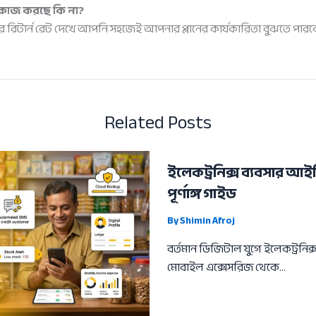
 কাজ করছে কি না?
র রিটার্ন রেট দেখে আপনি সহজেই আপনার প্লানের কার্যকারিতা বুঝতে পারব
Related Posts
ইলেকট্রনিক্স ব্যবসার আই
পূর্ণাঙ্গ গাইড
By
Shimin Afroj
বর্তমান ডিজিটাল যুগে ইলেকট্রনিক্
মোবাইল এক্সেসরিজ থেকে…