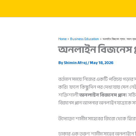
Skip
to
content
Home
Business Education
অনলাইন বিজনেস প্লান: সফল ব্যবস
অনলাইন বিজনেস প্
By
Shimin Afroj
/
May 18, 2026
বর্তমান সময়ে নিজের একটি পরিচয় গড়ার
করি। ফলে কিছুদিন পর দেখা যায় সেল নেই 
শক্তিশালী
অনলাইন বিজনেস প্লান
। সঠ
বিজনেস প্লান আপনার অনলাইন যাত্রাকে
উদ্যোক্তা শামীম সাহেবের জিরো থেকে হিরো 
ঢাকার এক তরুণ শামীম সাহেব অনলাইনে টি-শ