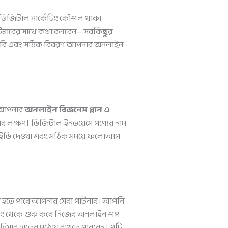
ডিজিটাল মার্কেটিং কৌশল থাকা
কাস্টমারের সাথে কথা বলবেন—সবকিছুর
দর ছবি এবং সঠিক বিবরণ আপনার অনলাইন
়। আপনার
অনলাইন বিজনেস প্লান
এ
ার লক্ষণ। ডিজিটাল ইনভয়েসে পণ্যের নাম
িং আইডি দেওয়া এবং সঠিক সময়ে ফলোআপ
াপ হতে পারে আপনার সেরা পার্টনার। আপনি
কিং থেকে শুরু করে নিজের অনলাইন শপ
হিসাব হাতের মুঠোয় রাখতে পারবেন। এটি