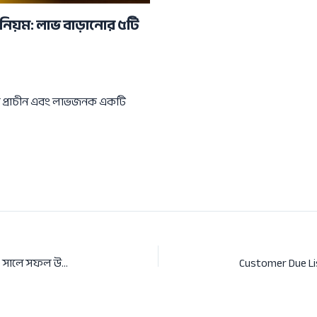
নিয়ম: লাভ বাড়ানোর ৫টি
ম প্রাচীন এবং লাভজনক একটি
ব্যবসা পরিকল্পনার ধাপগুলো কী কী? ২০২৬ সালে সফল উদ্যোক্তা হওয়ার পূর্ণাঙ্গ গাইড