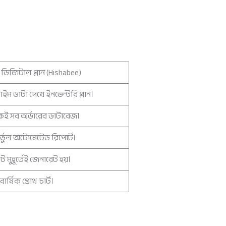
িজিটাল প্লান (Hishabee)
াইম ডাটা দেখে ইনভেন্টরি প্লান।
েই সব অর্ডারের ডাটাবেজ।
্ভুল অটোমেটেড রিপোর্ট।
ট মুহূর্তেই জেনারেট হয়।
ার্ষিক গ্রোথ চার্ট।