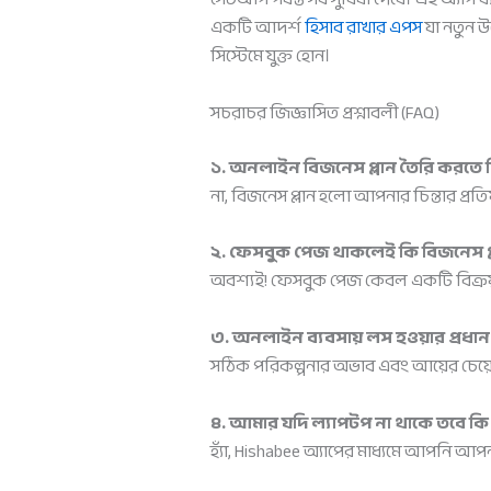
একটি আদর্শ
হিসাব রাখার এপস
যা নতুন উ
সিস্টেমে যুক্ত হোন।
সচরাচর জিজ্ঞাসিত প্রশ্নাবলী (FAQ)
১. অনলাইন বিজনেস প্লান তৈরি করতে
না, বিজনেস প্লান হলো আপনার চিন্তার প্
২. ফেসবুক পেজ থাকলেই কি বিজনেস প
অবশ্যই! ফেসবুক পেজ কেবল একটি বিক্রয় মা
৩. অনলাইন ব্যবসায় লস হওয়ার প্রধা
সঠিক পরিকল্পনার অভাব এবং আয়ের চেয়ে ম
৪. আমার যদি ল্যাপটপ না থাকে তবে কি প্
হ্যাঁ, Hishabee অ্যাপের মাধ্যমে আপনি আপন