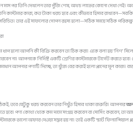
িন মাস পর তিনি দেখলেন তার পুঁজি শেষ, অথচ লাভের কোনো দেখা নেই। অ
তিনি কাস্টমার কারা, কত টাকা খরচ হবে এবং কীভাবে হিসাব রাখবেন—সবকিছ
েশে পরিচিত। তার এই সাফল্যের গোপন রহস্য হলো—সঠিক সময়ে সঠিক পরিকল্প
রা
থম ধাপ হলো আপনি কী বিক্রি করবেন তা ঠিক করা। একে বলা হয় ‘নিশ’ সি
 না। আপনাকে নির্দিষ্ট একটি শ্রেণির কাস্টমারকে টার্গেট করতে হবে। যেমন
ধান আপনার পণ্যটি দিচ্ছে, তা খুঁজে বের করাই হলো প্লানের মূল কাজ। ব
 ঠিকই, তবে যেটুকু খরচ করবেন তার নিখুঁত হিসাব থাকা জরুরি। আপনার
অন
কতে হবে। পণ্য কোথা থেকে কম দামে সংগ্রহ করবেন বা সোর্সিং করবেন, তা
্টমারকে ভালো অফার দেওয়া সম্ভব হয় না। তাই একটি স্মার্ট ফিন্যান্সিয়াল প