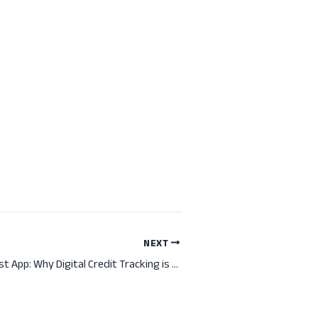
NEXT
Customer Due List App: Why Digital Credit Tracking is Vital for Success in 2026