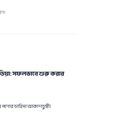
েন।
ডিয়া: সফলভাবে শুরু করার
স পণ্যের চাহিদা আকাশচুম্বী।