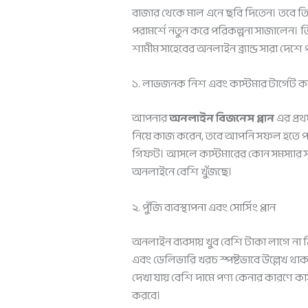
বাজার থেকে মাল এনে ছবি দিতেন। তবে ত
পরামর্শে নতুন করে পরিকল্পনা সাজালেন। 
শামীম সাহেবের অনলাইন ব্র্যান্ড সারা দ
১. লাভজনক নিশ এবং কাস্টমার টার্গেট ক
আপনার
অনলাইন বিজনেস প্লান
এর প্র
নিয়ে কাজ করেন, তবে আপনি সফল হতে পারবেন
গিফট। আসলে কাস্টমারের কোন সমস্যার সমা
অনলাইনে বেশি খুঁজছে।
২. পুঁজি ব্যবস্থাপনা এবং সোর্সিং প্লান
অনলাইন ব্যবসায় খুব বেশি টাকা লাগে না
এবং ডেলিভারি খরচ স্পষ্টভাবে উল্লেখ থা
দেখা যায় বেশি দামে পণ্য কেনার কারণে কাস
করবে।