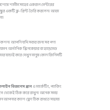
বশেষে শামীম সাহেব একজন মেন্টরের
ুর একটি ব্লু-প্রিন্ট তৈরি করলেন। আজ
না।
লেকশন। আপনি যদি সবার জন্য সব পণ্য
: অর্গানিক স্কিনকেয়ার বা হ্যান্ডমেড
াজার যাচাই করে দেখুন মানুষ কোন জিনিসটি
লাইন বিজনেস প্লান
এ মার্কেটিং, প্যাকিং
 আগে থেকেই ঠিক করে রাখুন। অনেক সময়
্লান আপনার ক্যাশ ফ্লো ঠিক রাখতে সাহায্য