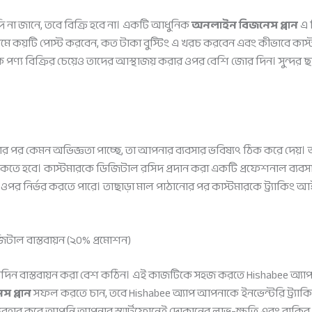
 না জানে, তবে বিক্রি হবে না। একটি আধুনিক
অনলাইন বিজনেস প্লান
এ 
াগ্রামে কয়টি পোস্ট করবেন, কত টাকা বুস্টিং এ খরচ করবেন এবং কীভাবে 
 পণ্য বিক্রির চেয়েও তাদের আস্থাজয় করার ওপর বেশি জোর দিন। সুন্
য়ার পর কেমন অভিজ্ঞতা পাচ্ছে, তা আপনার ব্যবসার ভবিষ্যৎ ঠিক করে দেয
 থাকতে হবে। কাস্টমারকে ডিজিটাল রসিদ প্রদান করা একটি প্রফেশনাল ব্যবস
 ওপর নির্ভর করতে পারে। তাছাড়া মাল পাঠানোর পর কাস্টমারকে ট্র্যাক
টাল বাস্তবায়ন (২০% প্রমোশন)
প্রতিদিন বাস্তবায়ন করা বেশ কঠিন। এই কাজটিকে সহজ করতে Hishabee অ্য
 প্লান
সফল করতে চান, তবে Hishabee অ্যাপ আপনাকে ইনভেন্টরি ট্র্যা
প ব্যবহার করে আপনি আপনার স্মার্টফোনেই দোকানের লাভ-ক্ষতি এবং বাকির 