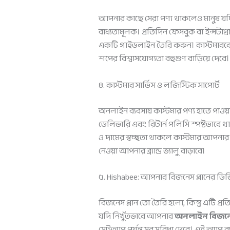
আপনার কাছে সেরা পণ্য থাকলেও মানুষ যদি
বাধ্যতামূলক। প্রতিদিন ফেসবুক বা ইন্সট
একটি গাইডলাইন তৈরি করুন। কাস্টমারকে
শপের বিশ্বাসযোগ্যতা বহুগুণ বাড়িয়ে দেবে।
৪. কাস্টমার সার্ভিস ও লজিস্টিক সাপোর্ট
অনলাইন ব্যবসায় কাস্টমার পণ্য হাতে পাও
ডেলিভারি এবং রিটার্ন পলিসি স্পষ্টভাবে
ও দামের স্বচ্ছতা থাকলে কাস্টমার আপনার
নেওয়া আপনার ব্র্যান্ড ভ্যালু বাড়াবে।
৫. Hishabee: আপনার বিজনেস প্লানের ডিজি
বিজনেস প্লান তো তৈরি হলো, কিন্তু এটি 
যদি নিখুঁতভাবে আপনার
অনলাইন বিজনেস
সেটআপ পর্যন্ত সব সুবিধা দেবে। এই অ্যা