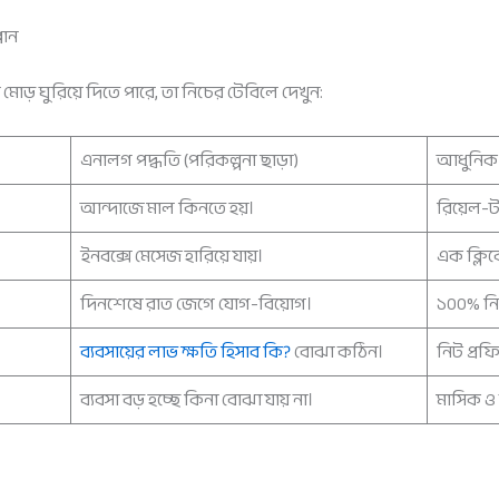
লান
ড় ঘুরিয়ে দিতে পারে, তা নিচের টেবিলে দেখুন:
এনালগ পদ্ধতি (পরিকল্পনা ছাড়া)
আধুনিক ড
আন্দাজে মাল কিনতে হয়।
রিয়েল-ট
ইনবক্সে মেসেজ হারিয়ে যায়।
এক ক্লিক
দিনশেষে রাত জেগে যোগ-বিয়োগ।
১০০% নির
ব্যবসায়ের লাভ ক্ষতি হিসাব কি?
বোঝা কঠিন।
নিট প্রফি
ব্যবসা বড় হচ্ছে কিনা বোঝা যায় না।
মাসিক ও ব