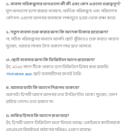
১. ব্যবসা পরিকল্পনার ধাপগুলো কী কী এবং কেন এগুলো গুরুত্বপূর্ণ?
মূল ধাপগুলো হলো বাজার গবেষণা, আর্থিক পরিকল্পনা এবং পরিচালনা
কৌশল। এগুলো আপনার ব্যবসাকে লক্ষ্যচ্যুত হওয়া থেকে রক্ষা করে।
২. নতুন ব্যবসা শুরু করার জন্য কি অনেক টাকার প্রয়োজন?
না, সঠিক পরিকল্পনার মাধ্যমে আপনি ছোট পুঁজিতেও শুরু করতে পারেন।
সুতরাং, খরচের লাগাম টানা থাকলে লাভ দ্রুত আসবে।
৩. ছোট ব্যবসার জন্য কি ডিজিটাল অ্যাপ প্রয়োজন?
হ্যাঁ, ২০২৬ সালে টিকে থাকতে হলে ডিজিটাল হিসাব রাখা জরুরি।
Hishabee app
ছোট ব্যবসায়ীদের জন্যই তৈরি।
৪. আমার ডাটা কি অ্যাপে নিরাপদ থাকবে?
অবশ্যই। হিশাবী অ্যাপে আপনার তথ্য ইনক্রিপ্টেড থাকে। সুতরাং, ফোন
হারিয়ে গেলেও তথ্য হারাবে না।
৫. বাকির হিসাব কি অ্যাপে রাখা যায়?
হ্যাঁ, হিশাবী অ্যাপে ‘ডিজিটাল খাতা’ ফিচার আছে। একইভাবে কাস্টমারকে
এসএমএস রিমাইন্ডার পাঠানোর সুবিধাও এখানে রয়েছে।