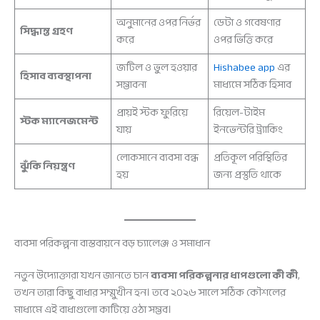
অনুমানের ওপর নির্ভর
ডেটা ও গবেষণার
সিদ্ধান্ত গ্রহণ
করে
ওপর ভিত্তি করে
জটিল ও ভুল হওয়ার
Hishabee app
এর
হিসাব ব্যবস্থাপনা
সম্ভাবনা
মাধ্যমে সঠিক হিসাব
প্রায়ই স্টক ফুরিয়ে
রিয়েল-টাইম
স্টক ম্যানেজমেন্ট
যায়
ইনভেন্টরি ট্র্যাকিং
লোকসানে ব্যবসা বন্ধ
প্রতিকূল পরিস্থিতির
ঝুঁকি নিয়ন্ত্রণ
হয়
জন্য প্রস্তুতি থাকে
ব্যবসা পরিকল্পনা বাস্তবায়নে বড় চ্যালেঞ্জ ও সমাধান
নতুন উদ্যোক্তারা যখন জানতে চান
ব্যবসা পরিকল্পনার ধাপগুলো কী কী
,
তখন তারা কিছু বাধার সম্মুখীন হন। তবে ২০২৬ সালে সঠিক কৌশলের
মাধ্যমে এই বাধাগুলো কাটিয়ে ওঠা সম্ভব।