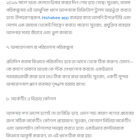
২০২৬ সালে খাতা-কলমে হিসাব করার দিন শেষ হয়ে গেছে। সুতরাং, ব্যবসা
পরিকল্পনার এই আধুনিক ধাপে আপনাকে ডিজিটাল টুলস অন্তর্ভুক্ত করতে
হবে। উদাহরণস্বরূপ,
Hishabee app
ব্যবহার করে আপনি ইনভেন্টরি এবং
সেলস এক জায়গা থেকেই নিয়ন্ত্রণ করতে পারেন। সুতরাং, প্রযুক্তির ব্যবহার
আপনার সময় বাঁচাবে এবং ভুল কমাবে।
৭. অপারেশনাল বা পরিচালনা পরিকল্পনা
প্রতিদিন ব্যবসা কিভাবে পরিচালিত হবে তা আগে থেকে ঠিক করুন। যেমন—
কে ক্যাশে থাকবে অথবা কে স্টক দেখাশোনা করবে। একইভাবে
সরবরাহকারী কারা হবে তাও ঠিক করে রাখা জরুরি। সুতরাং, একটি সুন্দর
অপারেশনাল প্ল্যান ব্যবসার শৃঙ্খলা বজায় রাখে।
৮. মার্কেটিং ও বিক্রয় কৌশল
আপনার পণ্য ভালো হলেই যে তা বিক্রি হবে, এমন নয়। কারণ পণ্যের প্রচারের
জন্য সঠিক মার্কেটিং কৌশল প্রয়োজন। সুতরাং, সোশ্যাল মিডিয়া মার্কেটিং
এবং অফলাইন কৌশলের সমন্বয় করতে হবে। একইভাবে কাস্টমারকে
কিভাবে আকৃষ্ট করবেন, তা এই ধাপে ঠিক করা হয়।