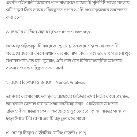
একটি শক্তিশালী বিজনেস প্ল্যান সাধারণত কয়েকটি সুনির্দিষ্ট স্তরের সমন্বয়ে
গঠিত হয়। নিচে ব্যবসা পরিকল্পনার প্রধান ১০টি ধাপ সহজভাবে আলোচনা
করা হলো:
১. ব্যবসার সংক্ষিপ্ত সারমর্ম (Executive Summary)
আপনার পরিকল্পনাটি কারো কাছে উপস্থাপন করতে হলে এই অংশটি
সবচেয়ে জরুরি। কারণ এখানে ব্যবসার নাম, লক্ষ্য এবং ভবিষ্যৎ সম্ভাবনা খুব
সংক্ষেপে লিখতে হয়। সুতরাং, এটি পড়ে যেন বিনিয়োগকারীরা আপনার
ব্যবসা সম্পর্কে পরিষ্কার ধারণা পায়।
২. বাজার বিশ্লেষণ ও গবেষণা (Market Analysis)
আপনার ব্যবসার সাফল্য মূলত বাজারের চাহিদার ওপর নির্ভর করে। প্রথমত,
আপনাকে জানতে হবে আপনার কাস্টমার কারা। একইভাবে আপনার
প্রতিযোগীরা বাজারে কেমন করছে তাও বুঝতে হবে। কারণ বাজার গবেষণা
ছাড়া ইনভেন্টরি কেনা একটি বড় ভুল হতে পারে।
৩. পণ্যের বিবরণ ও ইউনিক সেলিং পয়েন্ট (USP)