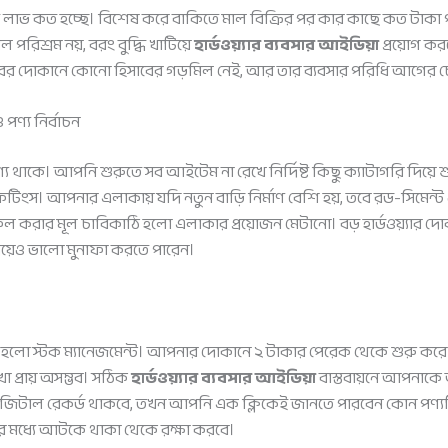
 লাভ কত হচ্ছে। বিশেষ করে বাকিতে মাল বিক্রির পর কার কাছে কত টাকা পা
রিশ্রম নয়, বরং বুদ্ধি খাটিয়ে
হার্ডওয়্যার ব্যবসার আইডিয়া
প্রয়োগ ক
ের দোকানে কোনো হিসাবের গড়মিল নেই, আর তার ব্যবসার পরিধি আগের চেয
পণ্য নির্বাচন
পণ্য থাকে। আপনি শুরুতে সব আইটেম না রেখে নির্দিষ্ট কিছু ক্যাটাগরি দিয়ে
 ফিটিংস। আপনার এলাকায় যদি নতুন বাড়ি নির্মাণ বেশি হয়, তবে রড-সিমেন
 করার মূল চাবিকাঠি হলো এলাকার প্রয়োজন মেটানো। বড় হার্ডওয়্যার
য়েও ভালো মুনাফা করতে পারেন।
় হলো স্টক ম্যানেজমেন্ট। আপনার দোকানে ২ টাকার পেরেক থেকে শুরু করে
া প্রায় অসম্ভব। সঠিক
হার্ডওয়্যার ব্যবসার আইডিয়া
বাস্তবায়নে আপনাকে অ
জিটাল রেকর্ড থাকবে, তখন আপনি এক ক্লিকেই জানতে পারবেন কোন পণ্যটি
 মধ্যে আটকে থাকা থেকে রক্ষা করবে।