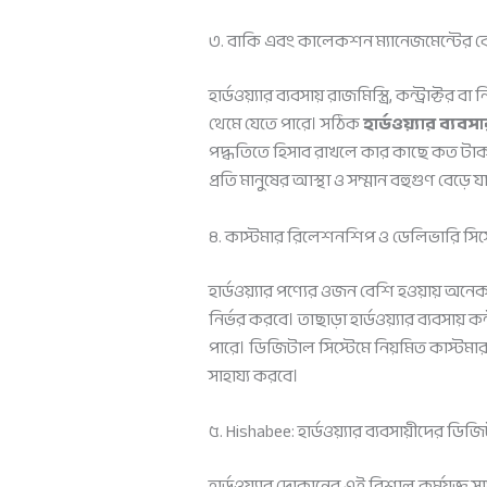
৩. বাকি এবং কালেকশন ম্যানেজমেন্টের
হার্ডওয়্যার ব্যবসায় রাজমিস্ত্রি, কন্ট্র
থেমে যেতে পারে। সঠিক
হার্ডওয়্যার ব্যব
পদ্ধতিতে হিসাব রাখলে কার কাছে কত টাক
প্রতি মানুষের আস্থা ও সম্মান বহুগুণ বেড়ে যা
৪. কাস্টমার রিলেশনশিপ ও ডেলিভারি সিস
হার্ডওয়্যার পণ্যের ওজন বেশি হওয়ায় অ
নির্ভর করবে। তাছাড়া হার্ডওয়্যার ব্যবসায় ক
পারে। ডিজিটাল সিস্টেমে নিয়মিত কাস্ট
সাহায্য করবে।
৫. Hishabee: হার্ডওয়্যার ব্যবসায়ীদের ডিজ
হার্ডওয়্যার দোকানের এই বিশাল কর্মযজ্