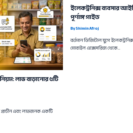
ইলেকট্রনিক্স ব্যবসার আই
পূর্ণাঙ্গ গাইড
By
Shimin Afroj
বর্তমান ডিজিটাল যুগে ইলেকট্রনিক্
মোবাইল এক্সেসরিজ থেকে…
নিয়ম: লাভ বাড়ানোর ৫টি
ম প্রাচীন এবং লাভজনক একটি