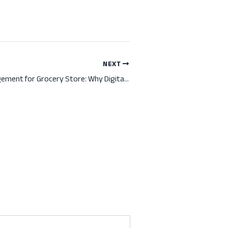
NEXT
Inventory Management for Grocery Store: Why Digital Precision is the Heart of Profit in 2026