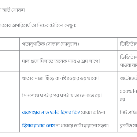
 স্মার্ট শোরুম
 ব্যবহার অপরিহার্য, তা নিচের টেবিলে দেখুন:
গতানুগতিক দোকান (ম্যানুয়াল)
ডিজিটাল 
ডিজিটাল 
মাল গুনে মিলাতে অনেক সময় ও শ্রম লাগে।
পাওয়া যা
খাতার পাতা ছিঁড়ে বা নষ্ট হওয়ার ভয় থাকে।
অটোমেটে
১০০% নি
দিনশেষে ঘণ্টার পর ঘণ্টা খাতা মেলাতে হয়।
হয়।
ব্যবসায়ের লাভ ক্ষতি হিসাব কি?
বোঝা কঠিন।
নিট প্রফি
হিসাব রাখার এপস
না থাকায় ডাটা হারানো সহজ।
ক্লাউড স