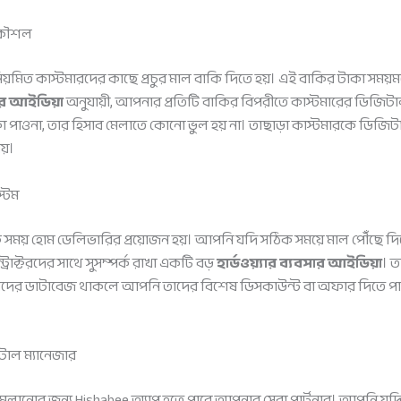
 কৌশল
াক্টর বা নিয়মিত কাস্টমারদের কাছে প্রচুর মাল বাকি দিতে হয়। এই বাকির টাকা 
সার আইডিয়া
অনুযায়ী, আপনার প্রতিটি বাকির বিপরীতে কাস্টমারের ডিজি
া পাওনা, তার হিসাব মেলাতে কোনো ভুল হয় না। তাছাড়া কাস্টমারকে ডি
য়।
্টেম
নেক সময় হোম ডেলিভারির প্রয়োজন হয়। আপনি যদি সঠিক সময়ে মাল পৌঁছে
ন্ট্রাক্টরদের সাথে সুসম্পর্ক রাখা একটি বড়
হার্ডওয়্যার ব্যবসার আইডিয়া
। ত
মারদের ডাটাবেজ থাকলে আপনি তাদের বিশেষ ডিসকাউন্ট বা অফার দিতে পারে
িটাল ম্যানেজার
ঞ সামলানোর জন্য Hishabee অ্যাপ হতে পারে আপনার সেরা পার্টনার। আপনি য