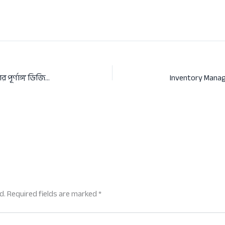
ইলেকট্রনিক্স দোকানের হিসাব: সফল ব্যবসার পূর্ণাঙ্গ ডিজিটাল গাইড
d.
Required fields are marked
*