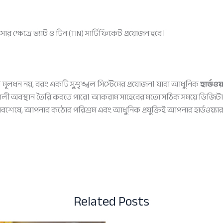
সার ক্ষেত্রে ভ্যাট ও টিন (TIN) সার্টিফিকেট প্রয়োজন হবে।
বল মূলধন নয়, বরং একটি সুশৃঙ্খল সিস্টেমের প্রয়োজন। যারা আধুনিক
হার্ডও
শক্তিশালী অবস্থান তৈরি করতে পারে। আকরাম সাহেবের মতো সঠিক সময়ে ডিজি
শেষে, আপনার কঠোর পরিশ্রম এবং আধুনিক প্রযুক্তিই আপনার হার্ডওয়্যার ব্
Related Posts