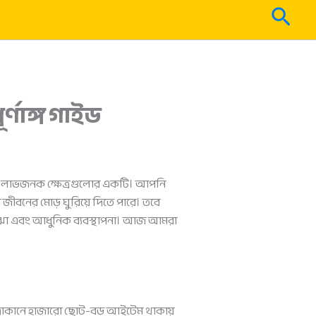
Sear
্ণাঙ্গ গাইড
 এবং লাভজনক ক্ষেত্রগুলোর একটি। আপনি
ীবনের মোড় ঘুরিয়ে দিতে পারে। তবে
বোঝা এবং আধুনিক ব্যবস্থাপনা। আজ আমরা
র দোকানে হাজারো ছোট-বড় আইটেম থাকায়