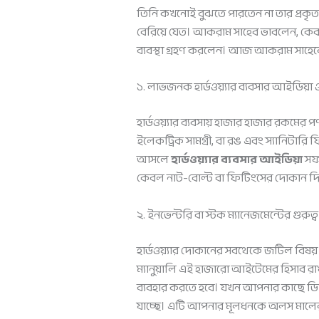
তিনি কখনোই বুঝতে পারতেন না তার প্রকৃত
বেরিয়ে যেত। আকরাম সাহেব ভাবলেন, কেবল প
ব্যবস্থা গ্রহণ করলেন। আজ আকরাম সাহেব
১. লাভজনক হার্ডওয়্যার ব্যবসার আইডিয়া ও 
হার্ডওয়্যার ব্যবসায় হাজার হাজার রকমের 
ইলেকট্রিক সামগ্রী, বা রঙ এবং স্যানিটারি
আসলে
হার্ডওয়্যার ব্যবসার আইডিয়া
সফল
কেবল নাট-বোল্ট বা ফিটিংসের দোকান দি
২. ইনভেন্টরি বা স্টক ম্যানেজমেন্টের গুরুত্ব
হার্ডওয়্যার দোকানের সবথেকে জটিল বিষয
ম্যানুয়ালি এই হাজারো আইটেমের হিসাব রাখ
ব্যবহার করতে হবে। যখন আপনার কাছে ডি
যাচ্ছে। এটি আপনার মূলধনকে অলস মালের