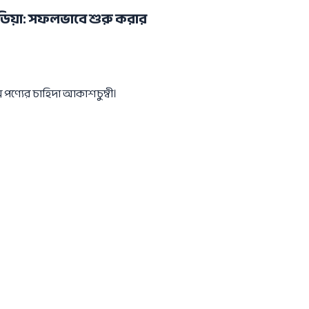
ডিয়া: সফলভাবে শুরু করার
স পণ্যের চাহিদা আকাশচুম্বী।