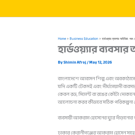
Skip
to
content
Home
Business Education
হার্ডওয়্যার ব্যবসার আইডিয়া: শুরু
হার্ডওয়্যার ব্যবসা
By
Shimin Afroj
/
May 12, 2026
বাংলাদেশে আবাসন শিল্প এবং অবকাঠামো উন
যদি একটি টেকসই এবং দীর্ঘমেয়াদী ব্যব
কেবল রড, সিমেন্ট বা রঙের কৌটা দোকান
আলোচনা করব কীভাবে সঠিক পরিকল্পনা ও প্
ব্যবসায়ী আকরাম হোসেনের ঘুরে দাঁড়ানোর গ
ঢাকার কেরানীগঞ্জের আকরাম হোসেন সাহেব