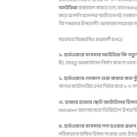
আইডিয়া
বাস্তবায়ন করতে চান, তবে Hishab
করে আপনি আপনার স্মার্টফোনেই দোকানের
বিশেষভাবে উপযোগী। আকরাম সাহেবের মতো 
সচরাচর জিজ্ঞাসিত প্রশ্নাবলী (FAQ)
১. হার্ডওয়্যার ব্যবসার আইডিয়া কি 
হ্যাঁ, যেহেতু অবকাঠামো নির্মাণ কখনো থাম
২. হার্ডওয়্যার দোকান শুরু করতে কত পু
পণ্যের ক্যাটাগরির ওপর নির্ভর করে ২-৫ লক
৩. হাজার হাজার ছোট আইটেমের হিসাব
Hishabee অ্যাপের মতো ডিজিটাল ইনভেন্টর
৪. হার্ডওয়্যার ব্যবসায় লস হওয়ার প্রধ
সঠিকভাবে বাকির হিসাব না রাখা এবং ইনভেন