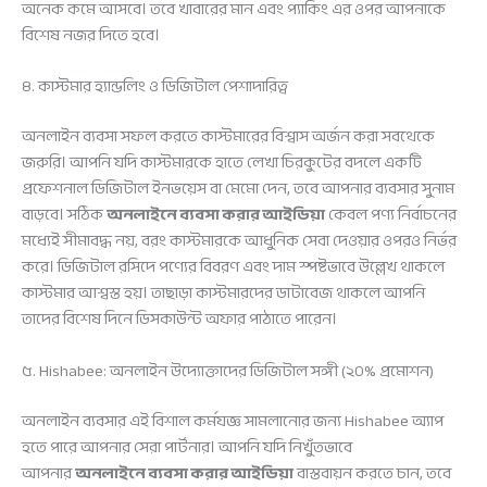
অনেক কমে আসবে। তবে খাবারের মান এবং প্যাকিং এর ওপর আপনাকে
বিশেষ নজর দিতে হবে।
৪. কাস্টমার হ্যান্ডলিং ও ডিজিটাল পেশাদারিত্ব
অনলাইন ব্যবসা সফল করতে কাস্টমারের বিশ্বাস অর্জন করা সবথেকে
জরুরি। আপনি যদি কাস্টমারকে হাতে লেখা চিরকুটের বদলে একটি
প্রফেশনাল ডিজিটাল ইনভয়েস বা মেমো দেন, তবে আপনার ব্যবসার সুনাম
বাড়বে। সঠিক
অনলাইনে ব্যবসা করার আইডিয়া
কেবল পণ্য নির্বাচনের
মধ্যেই সীমাবদ্ধ নয়, বরং কাস্টমারকে আধুনিক সেবা দেওয়ার ওপরও নির্ভর
করে। ডিজিটাল রসিদে পণ্যের বিবরণ এবং দাম স্পষ্টভাবে উল্লেখ থাকলে
কাস্টমার আশ্বস্ত হয়। তাছাড়া কাস্টমারদের ডাটাবেজ থাকলে আপনি
তাদের বিশেষ দিনে ডিসকাউন্ট অফার পাঠাতে পারেন।
৫. Hishabee: অনলাইন উদ্যোক্তাদের ডিজিটাল সঙ্গী (২০% প্রমোশন)
অনলাইন ব্যবসার এই বিশাল কর্মযজ্ঞ সামলানোর জন্য Hishabee অ্যাপ
হতে পারে আপনার সেরা পার্টনার। আপনি যদি নিখুঁতভাবে
আপনার
অনলাইনে ব্যবসা করার আইডিয়া
বাস্তবায়ন করতে চান, তবে