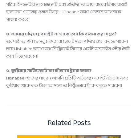
সঠিক ইনভেন্টরি ম্যানেজমেন্ট এবং প্রতিদিনের আয়-ব্যয়ের হিসাব রাখাই
হলো লস এড়ানোর প্রধান উপায়। Hishabee অ্যাপ এক্ষেত্রে আপনাকে
সাহায্য করবে।
৪. আমার যদি ওয়েবসাইট না থাকে তবে কি ব্যবসা করা সম্ভব?
অবশ্যই! আপনি ফেসবুক পেজ বা হোয়াটসঅ্যাপ দিয়ে শুরু করতে পারেন।
তবে Hishabee অ্যাপে আপনি ফ্রিতেই নিজের একটি অনলাইন স্টোর তৈরি
করে নিতে পারবেন।
৫. কুরিয়ার সার্ভিসের টাকা কীভাবে ট্র্যাক করব?
Hishabee অ্যাপের মাধ্যমে আপনি প্রতিটি অর্ডারের পেমেন্ট স্ট্যাটাস এবং
কুরিয়ার থেকে কত টাকা আসলো তা নিখুঁতভাবে ট্র্যাক করতে পারবেন।
Related Posts