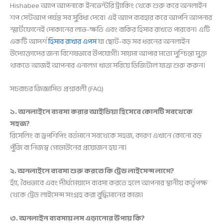
Hishabee অ্যাপ আপনাকে ইনভেন্টরি ট্র্যাকিং থেকে শুরু করে অনলাইন
শপ সেটআপ পর্যন্ত সব সুবিধা দেবে। এই অ্যাপ ব্যবহার করে আপনি আপনার
স্মার্টফোনেই দোকানের লাভ-ক্ষতি এবং বাকির হিসাব রাখতে পারবেন। এটি
একটি আদর্শ
হিসাব রাখার এপস
যা ছোট-বড় সব ধরনের অনলাইন
উদ্যোক্তাদের জন্য বিশেষভাবে উপযোগী। সায়মা আপার মতো দুশ্চিন্তা মুক্ত
থাকতে আজই আপনার এনালগ খাতা সরিয়ে ডিজিটাল যাত্রা শুরু করুন।
সচরাচর জিজ্ঞাসিত প্রশ্নাবলী (FAQ)
১. অনলাইনে ব্যবসা করার আইডিয়া হিসেবে কোনটি সবথেকে
সহজ?
রিসেলিং বা ড্রপশিপিং বর্তমানে সবথেকে সহজ, কারণ এখানে কোনো বড়
পুঁজি বা নিজস্ব গোডাউনের প্রয়োজন হয় না।
২. অনলাইনে ব্যবসা শুরু করতে কি ট্রেড লাইসেন্স লাগে?
হ্যাঁ, বৈধভাবে এবং দীর্ঘমেয়াদে ব্যবসা করতে হলে আপনার স্থানীয় কর্তৃপক্ষ
থেকে ট্রেড লাইসেন্স সংগ্রহ করা বুদ্ধিমানের কাজ।
৩. অনলাইন ব্যবসায় লস এড়ানোর উপায় কি?