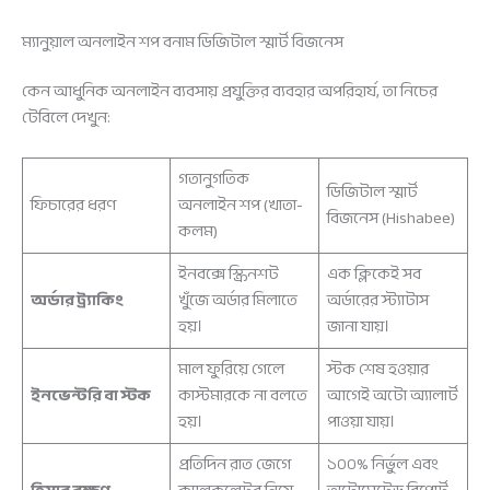
ম্যানুয়াল অনলাইন শপ বনাম ডিজিটাল স্মার্ট বিজনেস
কেন আধুনিক অনলাইন ব্যবসায় প্রযুক্তির ব্যবহার অপরিহার্য, তা নিচের
টেবিলে দেখুন:
গতানুগতিক
ডিজিটাল স্মার্ট
ফিচারের ধরণ
অনলাইন শপ (খাতা-
বিজনেস (Hishabee)
কলম)
ইনবক্সে স্ক্রিনশট
এক ক্লিকেই সব
অর্ডার ট্র্যাকিং
খুঁজে অর্ডার মিলাতে
অর্ডারের স্ট্যাটাস
হয়।
জানা যায়।
মাল ফুরিয়ে গেলে
স্টক শেষ হওয়ার
ইনভেন্টরি বা স্টক
কাস্টমারকে না বলতে
আগেই অটো অ্যালার্ট
হয়।
পাওয়া যায়।
প্রতিদিন রাত জেগে
১০০% নির্ভুল এবং