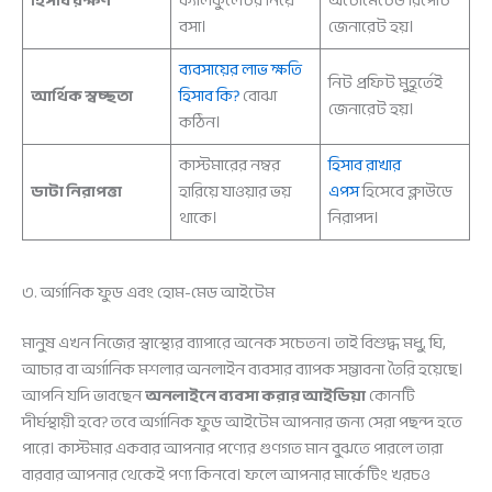
হিসাব রক্ষণ
ক্যালকুলেটর নিয়ে
অটোমেটেড রিপোর্ট
বসা।
জেনারেট হয়।
ব্যবসায়ের লাভ ক্ষতি
নিট প্রফিট মুহূর্তেই
আর্থিক স্বচ্ছতা
হিসাব কি?
বোঝা
জেনারেট হয়।
কঠিন।
কাস্টমারের নম্বর
হিসাব রাখার
ডাটা নিরাপত্তা
হারিয়ে যাওয়ার ভয়
এপস
হিসেবে ক্লাউডে
থাকে।
নিরাপদ।
৩. অর্গানিক ফুড এবং হোম-মেড আইটেম
মানুষ এখন নিজের স্বাস্থ্যের ব্যাপারে অনেক সচেতন। তাই বিশুদ্ধ মধু, ঘি,
আচার বা অর্গানিক মশলার অনলাইন ব্যবসার ব্যাপক সম্ভাবনা তৈরি হয়েছে।
আপনি যদি ভাবছেন
অনলাইনে ব্যবসা করার আইডিয়া
কোনটি
দীর্ঘস্থায়ী হবে? তবে অর্গানিক ফুড আইটেম আপনার জন্য সেরা পছন্দ হতে
পারে। কাস্টমার একবার আপনার পণ্যের গুণগত মান বুঝতে পারলে তারা
বারবার আপনার থেকেই পণ্য কিনবে। ফলে আপনার মার্কেটিং খরচও