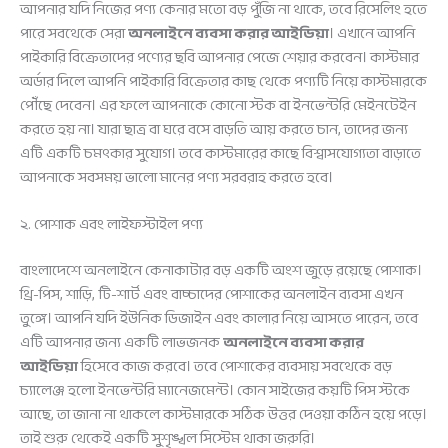
আপনার যদি নিজের পণ্য কেনার মতো বড় পুঁজি না থাকে, তবে রিসেলিং হতে
পারে সবথেকে সেরা
অনলাইনে ব্যবসা করার আইডিয়া
। এখানে আপনি
পাইকারি বিক্রেতাদের পণ্যের ছবি আপনার পেজে শেয়ার করবেন। কাস্টমার
অর্ডার দিলে আপনি পাইকারি বিক্রেতার কাছ থেকে পণ্যটি নিয়ে কাস্টমারকে
পৌঁছে দেবেন। এর ফলে আপনাকে কোনো স্টক বা ইনভেন্টরি মেইনটেইন
করতে হয় না। যারা ছাত্র বা ঘরে বসে বাড়তি আয় করতে চান, তাদের জন্য
এটি একটি চমৎকার সুযোগ। তবে কাস্টমারের কাছে বিশ্বাসযোগ্যতা বাড়াতে
আপনাকে সবসময় ভালো মানের পণ্য সরবরাহ করতে হবে।
২. পোশাক এবং লাইফস্টাইল পণ্য
বাংলাদেশে অনলাইনে কেনাকাটার বড় একটি অংশ জুড়ে রয়েছে পোশাক।
থ্রি-পিস, শাড়ি, টি-শার্ট এবং বাচ্চাদের পোশাকের অনলাইন ব্যবসা এখন
তুঙ্গে। আপনি যদি ইউনিক ডিজাইন এবং কালার নিয়ে আসতে পারেন, তবে
এটি আপনার জন্য একটি লাভজনক
অনলাইনে ব্যবসা করার
আইডিয়া
হিসেবে কাজ করবে। তবে পোশাকের ব্যবসায় সবথেকে বড়
চ্যালেঞ্জ হলো ইনভেন্টরি ম্যানেজমেন্ট। কোন সাইজের কয়টি পিস স্টকে
আছে, তা জানা না থাকলে কাস্টমারকে সঠিক উত্তর দেওয়া কঠিন হয়ে পড়ে।
তাই শুরু থেকেই একটি সুশৃঙ্খল সিস্টেম থাকা জরুরি।