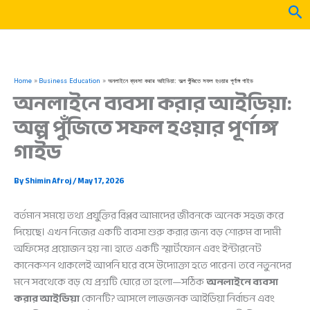
Skip
Sea
to
content
Home
Business Education
অনলাইনে ব্যবসা করার আইডিয়া: অল্প পুঁজিতে সফল হওয়ার পূর্ণাঙ্গ গাইড
অনলাইনে ব্যবসা করার আইডিয়া:
অল্প পুঁজিতে সফল হওয়ার পূর্ণাঙ্গ
গাইড
By
Shimin Afroj
/
May 17, 2026
বর্তমান সময়ে তথ্য প্রযুক্তির বিপ্লব আমাদের জীবনকে অনেক সহজ করে
দিয়েছে। এখন নিজের একটি ব্যবসা শুরু করার জন্য বড় শোরুম বা দামী
অফিসের প্রয়োজন হয় না। হাতে একটি স্মার্টফোন এবং ইন্টারনেট
কানেকশন থাকলেই আপনি ঘরে বসে উদ্যোক্তা হতে পারেন। তবে নতুনদের
মনে সবথেকে বড় যে প্রশ্নটি ঘোরে তা হলো—সঠিক
অনলাইনে ব্যবসা
করার আইডিয়া
কোনটি? আসলে লাভজনক আইডিয়া নির্বাচন এবং