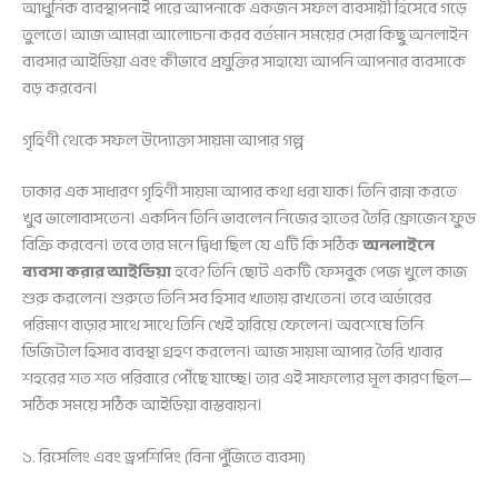
আধুনিক ব্যবস্থাপনাই পারে আপনাকে একজন সফল ব্যবসায়ী হিসেবে গড়ে
তুলতে। আজ আমরা আলোচনা করব বর্তমান সময়ের সেরা কিছু অনলাইন
ব্যবসার আইডিয়া এবং কীভাবে প্রযুক্তির সাহায্যে আপনি আপনার ব্যবসাকে
বড় করবেন।
গৃহিণী থেকে সফল উদ্যোক্তা সায়মা আপার গল্প
ঢাকার এক সাধারণ গৃহিণী সায়মা আপার কথা ধরা যাক। তিনি রান্না করতে
খুব ভালোবাসতেন। একদিন তিনি ভাবলেন নিজের হাতের তৈরি ফ্রোজেন ফুড
বিক্রি করবেন। তবে তার মনে দ্বিধা ছিল যে এটি কি সঠিক
অনলাইনে
ব্যবসা করার আইডিয়া
হবে? তিনি ছোট একটি ফেসবুক পেজ খুলে কাজ
শুরু করলেন। শুরুতে তিনি সব হিসাব খাতায় রাখতেন। তবে অর্ডারের
পরিমাণ বাড়ার সাথে সাথে তিনি খেই হারিয়ে ফেলেন। অবশেষে তিনি
ডিজিটাল হিসাব ব্যবস্থা গ্রহণ করলেন। আজ সায়মা আপার তৈরি খাবার
শহরের শত শত পরিবারে পৌঁছে যাচ্ছে। তার এই সাফল্যের মূল কারণ ছিল—
সঠিক সময়ে সঠিক আইডিয়া বাস্তবায়ন।
১. রিসেলিং এবং ড্রপশিপিং (বিনা পুঁজিতে ব্যবসা)