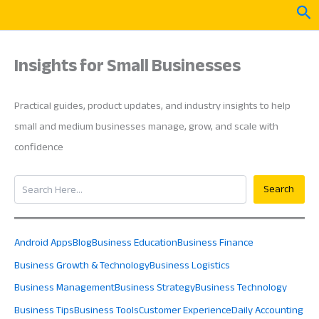
Skip
Sea
to
content
Insights for Small Businesses
Practical guides, product updates, and industry insights to help
small and medium businesses manage, grow, and scale with
confidence
Search
Search
Android Apps
Blog
Business Education
Business Finance
Business Growth & Technology
Business Logistics
Business Management
Business Strategy
Business Technology
Business Tips
Business Tools
Customer Experience
Daily Accounting