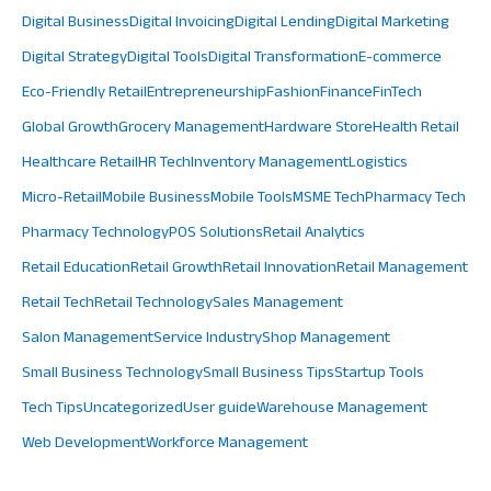
Digital Business
Digital Invoicing
Digital Lending
Digital Marketing
Digital Strategy
Digital Tools
Digital Transformation
E-commerce
Eco-Friendly Retail
Entrepreneurship
Fashion
Finance
FinTech
Global Growth
Grocery Management
Hardware Store
Health Retail
Healthcare Retail
HR Tech
Inventory Management
Logistics
Micro-Retail
Mobile Business
Mobile Tools
MSME Tech
Pharmacy Tech
Pharmacy Technology
POS Solutions
Retail Analytics
Retail Education
Retail Growth
Retail Innovation
Retail Management
Retail Tech
Retail Technology
Sales Management
Salon Management
Service Industry
Shop Management
Small Business Technology
Small Business Tips
Startup Tools
Tech Tips
Uncategorized
User guide
Warehouse Management
Web Development
Workforce Management