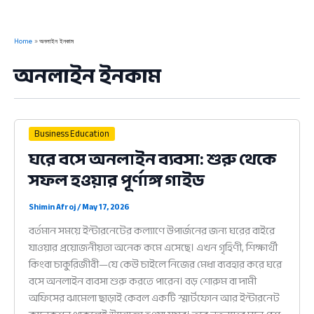
Home
অনলাইন ইনকাম
অনলাইন ইনকাম
Business Education
ঘরে বসে অনলাইন ব্যবসা: শুরু থেকে
সফল হওয়ার পূর্ণাঙ্গ গাইড
Shimin Afroj
/
May 17, 2026
বর্তমান সময়ে ইন্টারনেটের কল্যাণে উপার্জনের জন্য ঘরের বাইরে
যাওয়ার প্রয়োজনীয়তা অনেক কমে এসেছে। এখন গৃহিণী, শিক্ষার্থী
কিংবা চাকুরিজীবী—যে কেউ চাইলে নিজের মেধা ব্যবহার করে ঘরে
বসে অনলাইন ব্যবসা শুরু করতে পারেন। বড় শোরুম বা দামী
অফিসের ঝামেলা ছাড়াই কেবল একটি স্মার্টফোন আর ইন্টারনেট