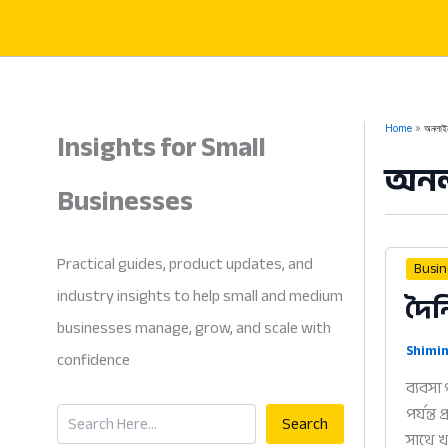
Skip
to
content
Insights for Small
Home
অনলাইন
অনলা
Businesses
Practical guides, product updates, and
Busi
industry insights to help small and medium
দৈন
businesses manage, grow, and scale with
Shimin
confidence
ব্যবস
Search
পর্যন্ত
Search
সাথে 