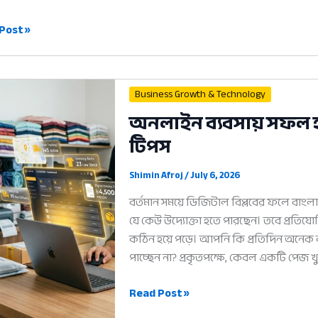
ক
Post »
Business Growth & Technology
অনলাইন ব্যবসায় সফল হ
লনার
টিপস
িক
Shimin Afroj
/
July 6, 2026
বর্তমান সময়ে ডিজিটাল বিপ্লবের ফলে বা
যে কেউ উদ্যোক্তা হতে পারছেন। তবে প্রতি
কঠিন হয়ে পড়ে। আপনি কি প্রতিদিন অনেক
পাচ্ছেন না? প্রকৃতপক্ষে, কেবল একটি পেজ
অনলাইন
Read Post »
ব্যবসায়