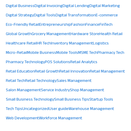
Digital Business
Digital Invoicing
Digital Lending
Digital Marketing
Digital Strategy
Digital Tools
Digital Transformation
E-commerce
Eco-Friendly Retail
Entrepreneurship
Fashion
Finance
FinTech
Global Growth
Grocery Management
Hardware Store
Health Retail
Healthcare Retail
HR Tech
Inventory Management
Logistics
Micro-Retail
Mobile Business
Mobile Tools
MSME Tech
Pharmacy Tech
Pharmacy Technology
POS Solutions
Retail Analytics
Retail Education
Retail Growth
Retail Innovation
Retail Management
Retail Tech
Retail Technology
Sales Management
Salon Management
Service Industry
Shop Management
Small Business Technology
Small Business Tips
Startup Tools
Tech Tips
Uncategorized
User guide
Warehouse Management
Web Development
Workforce Management