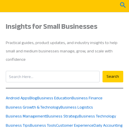
Skip
Sea
to
content
Insights for Small Businesses
Practical guides, product updates, and industry insights to help
small and medium businesses manage, grow, and scale with
confidence
Search
Search
Android Apps
Blog
Business Education
Business Finance
Business Growth & Technology
Business Logistics
Business Management
Business Strategy
Business Technology
Business Tips
Business Tools
Customer Experience
Daily Accounting