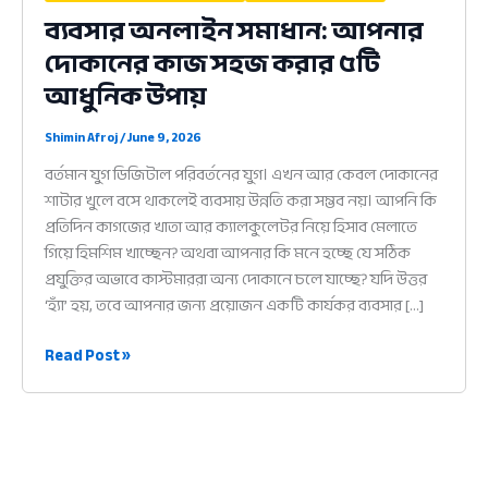
ব্যবসার অনলাইন সমাধান: আপনার
দোকানের কাজ সহজ করার ৫টি
আধুনিক উপায়
Shimin Afroj
/
June 9, 2026
বর্তমান যুগ ডিজিটাল পরিবর্তনের যুগ। এখন আর কেবল দোকানের
শাটার খুলে বসে থাকলেই ব্যবসায় উন্নতি করা সম্ভব নয়। আপনি কি
প্রতিদিন কাগজের খাতা আর ক্যালকুলেটর নিয়ে হিসাব মেলাতে
গিয়ে হিমশিম খাচ্ছেন? অথবা আপনার কি মনে হচ্ছে যে সঠিক
প্রযুক্তির অভাবে কাস্টমাররা অন্য দোকানে চলে যাচ্ছে? যদি উত্তর
‘হ্যাঁ’ হয়, তবে আপনার জন্য প্রয়োজন একটি কার্যকর ব্যবসার […]
ব্যবসার
Read Post »
অনলাইন
সমাধান:
আপনার
দোকানের
কাজ