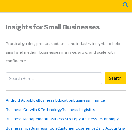
Skip
Sea
to
content
Insights for Small Businesses
Practical guides, product updates, and industry insights to help
small and medium businesses manage, grow, and scale with
confidence
Search
Search
Android Apps
Blog
Business Education
Business Finance
Business Growth & Technology
Business Logistics
Business Management
Business Strategy
Business Technology
Business Tips
Business Tools
Customer Experience
Daily Accounting