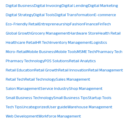
Digital Business
Digital Invoicing
Digital Lending
Digital Marketing
Digital Strategy
Digital Tools
Digital Transformation
E-commerce
Eco-Friendly Retail
Entrepreneurship
Fashion
Finance
FinTech
Global Growth
Grocery Management
Hardware Store
Health Retail
Healthcare Retail
HR Tech
Inventory Management
Logistics
Micro-Retail
Mobile Business
Mobile Tools
MSME Tech
Pharmacy Tech
Pharmacy Technology
POS Solutions
Retail Analytics
Retail Education
Retail Growth
Retail Innovation
Retail Management
Retail Tech
Retail Technology
Sales Management
Salon Management
Service Industry
Shop Management
Small Business Technology
Small Business Tips
Startup Tools
Tech Tips
Uncategorized
User guide
Warehouse Management
Web Development
Workforce Management