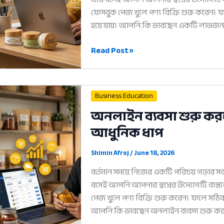
ফেসবুক পেজ খুলে পণ্য বিক্রি শুরু করেন।
হয়ে যায়। আপনি কি ভাবছেন একটি লাভজনক
অনলাইন
Read Post »
বিজনেস
প্লান:
সফল
Business Education
ব্যবসা
অনলাইন ব্যবসা শুরু কর
শুরুর
আধুনিক ধাপ
৫টি
আধুনিক
ধাপ
Shimin Afroj
/
June 18, 2026
বর্তমান সময়ে নিজের একটি পরিচয় গড়ার সবথ
বসেই আপনি আপনার স্বপ্নের উদ্যোগটি বাস্
পেজ খুলে পণ্য বিক্রি শুরু করেন। ফলে সঠিক
আপনি কি ভাবছেন অনলাইন ব্যবসা শুরু 