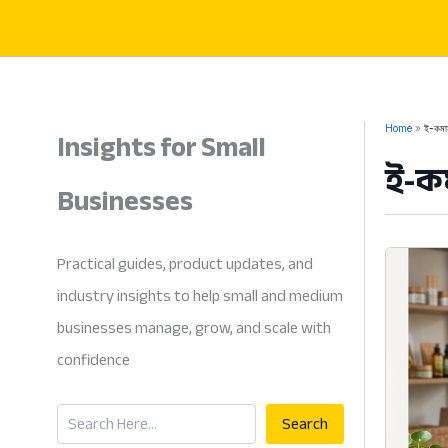
Skip
to
content
Insights for Small
Home
ই-কমার
ই-কম
Businesses
Practical guides, product updates, and
industry insights to help small and medium
businesses manage, grow, and scale with
confidence
Search
Search