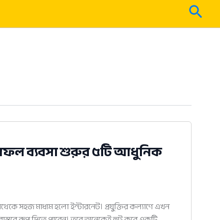
Sear
সফল ব্যবসা শুরুর ৫টি আধুনিক
থেকে সহজ মাধ্যম হলো ইন্টারনেট। প্রযুক্তির কল্যাণে এখন
বাস্তবে রূপ দিতে পারেন। তবে অনেকেই হুট করে একটি