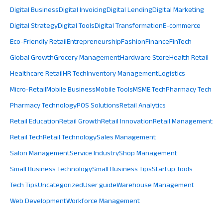
Digital Business
Digital Invoicing
Digital Lending
Digital Marketing
Digital Strategy
Digital Tools
Digital Transformation
E-commerce
Eco-Friendly Retail
Entrepreneurship
Fashion
Finance
FinTech
Global Growth
Grocery Management
Hardware Store
Health Retail
Healthcare Retail
HR Tech
Inventory Management
Logistics
Micro-Retail
Mobile Business
Mobile Tools
MSME Tech
Pharmacy Tech
Pharmacy Technology
POS Solutions
Retail Analytics
Retail Education
Retail Growth
Retail Innovation
Retail Management
Retail Tech
Retail Technology
Sales Management
Salon Management
Service Industry
Shop Management
Small Business Technology
Small Business Tips
Startup Tools
Tech Tips
Uncategorized
User guide
Warehouse Management
Web Development
Workforce Management