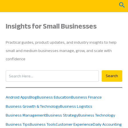
Skip
Sea
to
content
Insights for Small Businesses
Practical guides, product updates, and industry insights to help
small and medium businesses manage, grow, and scale with
confidence
Search
Search
Android Apps
Blog
Business Education
Business Finance
Business Growth & Technology
Business Logistics
Business Management
Business Strategy
Business Technology
Business Tips
Business Tools
Customer Experience
Daily Accounting