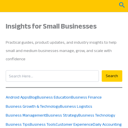
Skip
Sea
to
content
Insights for Small Businesses
Practical guides, product updates, and industry insights to help
small and medium businesses manage, grow, and scale with
confidence
Search
Search
Android Apps
Blog
Business Education
Business Finance
Business Growth & Technology
Business Logistics
Business Management
Business Strategy
Business Technology
Business Tips
Business Tools
Customer Experience
Daily Accounting