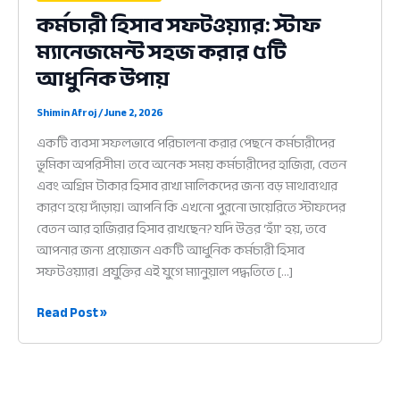
কর্মচারী হিসাব সফটওয়্যার: স্টাফ
ম্যানেজমেন্ট সহজ করার ৫টি
আধুনিক উপায়
Shimin Afroj
/
June 2, 2026
একটি ব্যবসা সফলভাবে পরিচালনা করার পেছনে কর্মচারীদের
ভূমিকা অপরিসীম। তবে অনেক সময় কর্মচারীদের হাজিরা, বেতন
এবং অগ্রিম টাকার হিসাব রাখা মালিকদের জন্য বড় মাথাব্যথার
কারণ হয়ে দাঁড়ায়। আপনি কি এখনো পুরনো ডায়েরিতে স্টাফদের
বেতন আর হাজিরার হিসাব রাখছেন? যদি উত্তর ‘হ্যাঁ’ হয়, তবে
আপনার জন্য প্রয়োজন একটি আধুনিক কর্মচারী হিসাব
সফটওয়্যার। প্রযুক্তির এই যুগে ম্যানুয়াল পদ্ধতিতে […]
কর্মচারী
Read Post »
হিসাব
সফটওয়্যার:
স্টাফ
ম্যানেজমেন্ট