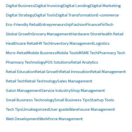
Digital Business
Digital Invoicing
Digital Lending
Digital Marketing
Digital Strategy
Digital Tools
Digital Transformation
E-commerce
Eco-Friendly Retail
Entrepreneurship
Fashion
Finance
FinTech
Global Growth
Grocery Management
Hardware Store
Health Retail
Healthcare Retail
HR Tech
Inventory Management
Logistics
Micro-Retail
Mobile Business
Mobile Tools
MSME Tech
Pharmacy Tech
Pharmacy Technology
POS Solutions
Retail Analytics
Retail Education
Retail Growth
Retail Innovation
Retail Management
Retail Tech
Retail Technology
Sales Management
Salon Management
Service Industry
Shop Management
Small Business Technology
Small Business Tips
Startup Tools
Tech Tips
Uncategorized
User guide
Warehouse Management
Web Development
Workforce Management