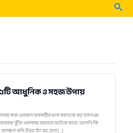
Sear
ের ৫টি আধুনিক ও সহজ উপায়
ায় করা একজন ব্যবসায়ীর জন্য সবথেকে বড় চ্যালেঞ্জ।
ার ব্যবসার পুঁজি একসময় বাজারে আটকে যাবে। আপনি কি
ছেন? যদি উত্তর ‘হ্যাঁ’ হয়, তবে […]