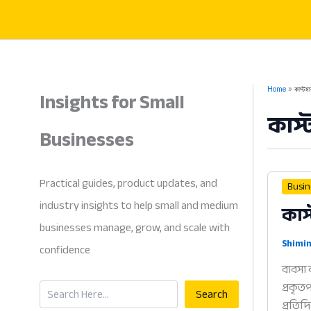
Skip
to
content
Insights for Small
Home
কাস্টমার
কাস্ট
Businesses
Practical guides, product updates, and
Busi
industry insights to help small and medium
কাস
businesses manage, grow, and scale with
Shimin
confidence
ব্যবসা
Search
প্রকৃত
Search
প্রতিদ