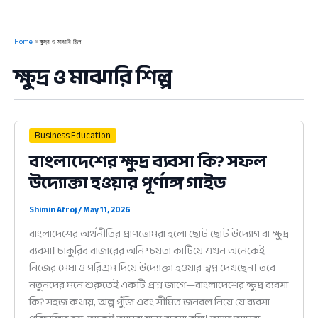
Home
ক্ষুদ্র ও মাঝারি শিল্প
ক্ষুদ্র ও মাঝারি শিল্প
Business Education
বাংলাদেশের ক্ষুদ্র ব্যবসা কি? সফল
উদ্যোক্তা হওয়ার পূর্ণাঙ্গ গাইড
Shimin Afroj
/
May 11, 2026
বাংলাদেশের অর্থনীতির প্রাণভোমরা হলো ছোট ছোট উদ্যোগ বা ক্ষুদ্র
ব্যবসা। চাকুরির বাজারের অনিশ্চয়তা কাটিয়ে এখন অনেকেই
নিজের মেধা ও পরিশ্রম দিয়ে উদ্যোক্তা হওয়ার স্বপ্ন দেখছেন। তবে
নতুনদের মনে শুরুতেই একটি প্রশ্ন জাগে—বাংলাদেশের ক্ষুদ্র ব্যবসা
কি? সহজ কথায়, অল্প পুঁজি এবং সীমিত জনবল নিয়ে যে ব্যবসা