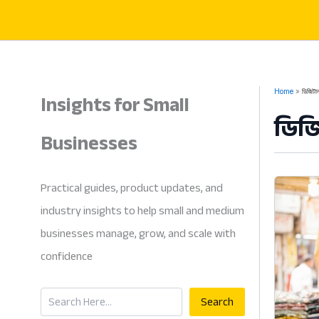
Skip
to
content
Insights for Small
Home
ডিজিটাল
ডিজ
Businesses
Practical guides, product updates, and
industry insights to help small and medium
businesses manage, grow, and scale with
confidence
Search
Search