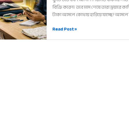
বিক্রি করেন। তবে মাস শেষে তারা ড্রয়ারে 
টাকা আসলে কোথায় হারিয়ে যাচ্ছে? আসলে
ব্যবসার
Read Post »
লাভ
ক্ষতির
হিসাব:
মুনাফা
বাড়ানোর
৫টি
আধুনিক
ও
সহজ
নিয়ম