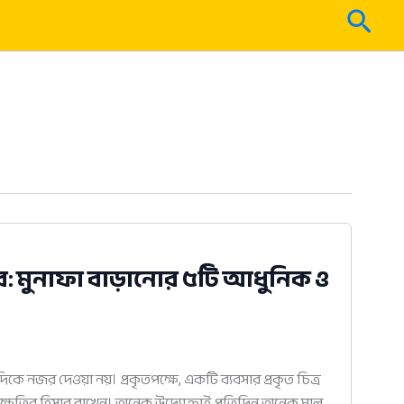
Sear
াব: মুনাফা বাড়ানোর ৫টি আধুনিক ও
কে নজর দেওয়া নয়। প্রকৃতপক্ষে, একটি ব্যবসার প্রকৃত চিত্র
ক্ষতির হিসাব রাখেন। অনেক উদ্যোক্তাই প্রতিদিন অনেক মাল