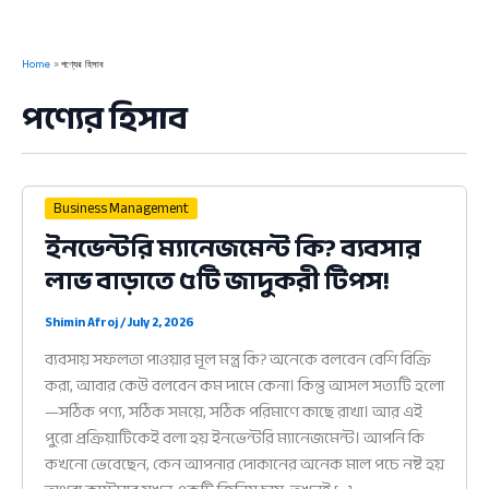
Home
পণ্যের হিসাব
পণ্যের হিসাব
Business Management
ইনভেন্টরি ম্যানেজমেন্ট কি? ব্যবসার
লাভ বাড়াতে ৫টি জাদুকরী টিপস!
Shimin Afroj
/
July 2, 2026
ব্যবসায় সফলতা পাওয়ার মূল মন্ত্র কি? অনেকে বলবেন বেশি বিক্রি
করা, আবার কেউ বলবেন কম দামে কেনা। কিন্তু আসল সত্যটি হলো
—সঠিক পণ্য, সঠিক সময়ে, সঠিক পরিমাণে কাছে রাখা। আর এই
পুরো প্রক্রিয়াটিকেই বলা হয় ইনভেন্টরি ম্যানেজমেন্ট। আপনি কি
কখনো ভেবেছেন, কেন আপনার দোকানের অনেক মাল পচে নষ্ট হয়