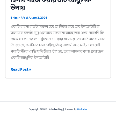
উপায়
Shimin Afroj
/
June 2, 2026
একটি ব্যবসা কতটা সফল হবে তা নির্ভর করে তার ইনভেন্টরি বা
মালামাল কতটা সুশৃঙ্খলভাবে সাজানো আছে তার ওপর। আপনি কি
প্রায়ই দোকানের পণ্য খুঁজে না পাওয়ার সমস্যায় ভোগেন? অথবা এমন
কি হয় যে, কাস্টমার মাল চাইছে কিন্তু আপনি জানেনই না যে সেই
পণ্যটি স্টকে নেই? যদি উত্তর ‘হ্যাঁ’ হয়, তবে আপনার জন্য প্রয়োজন
একটি আধুনিক ইনভেন্টরি
ইনভেন্টরি
Read Post »
ট্র্যাকিং
অ্যাপ:
স্টকের
হিসাব
সহজ
করার
Copyright © 2026 Hishabee Blog | Powered by
Hishabee
৫টি