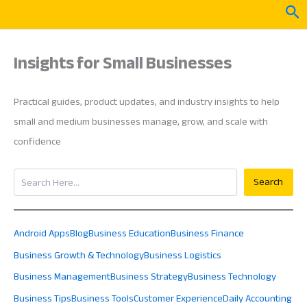
Skip
Sea
to
content
Insights for Small Businesses
Practical guides, product updates, and industry insights to help
small and medium businesses manage, grow, and scale with
confidence
Search
Search
Android Apps
Blog
Business Education
Business Finance
Business Growth & Technology
Business Logistics
Business Management
Business Strategy
Business Technology
Business Tips
Business Tools
Customer Experience
Daily Accounting