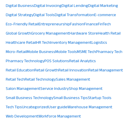
Digital Business
Digital Invoicing
Digital Lending
Digital Marketing
Digital Strategy
Digital Tools
Digital Transformation
E-commerce
Eco-Friendly Retail
Entrepreneurship
Fashion
Finance
FinTech
Global Growth
Grocery Management
Hardware Store
Health Retail
Healthcare Retail
HR Tech
Inventory Management
Logistics
Micro-Retail
Mobile Business
Mobile Tools
MSME Tech
Pharmacy Tech
Pharmacy Technology
POS Solutions
Retail Analytics
Retail Education
Retail Growth
Retail Innovation
Retail Management
Retail Tech
Retail Technology
Sales Management
Salon Management
Service Industry
Shop Management
Small Business Technology
Small Business Tips
Startup Tools
Tech Tips
Uncategorized
User guide
Warehouse Management
Web Development
Workforce Management