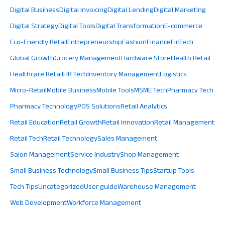
Digital Business
Digital Invoicing
Digital Lending
Digital Marketing
Digital Strategy
Digital Tools
Digital Transformation
E-commerce
Eco-Friendly Retail
Entrepreneurship
Fashion
Finance
FinTech
Global Growth
Grocery Management
Hardware Store
Health Retail
Healthcare Retail
HR Tech
Inventory Management
Logistics
Micro-Retail
Mobile Business
Mobile Tools
MSME Tech
Pharmacy Tech
Pharmacy Technology
POS Solutions
Retail Analytics
Retail Education
Retail Growth
Retail Innovation
Retail Management
Retail Tech
Retail Technology
Sales Management
Salon Management
Service Industry
Shop Management
Small Business Technology
Small Business Tips
Startup Tools
Tech Tips
Uncategorized
User guide
Warehouse Management
Web Development
Workforce Management