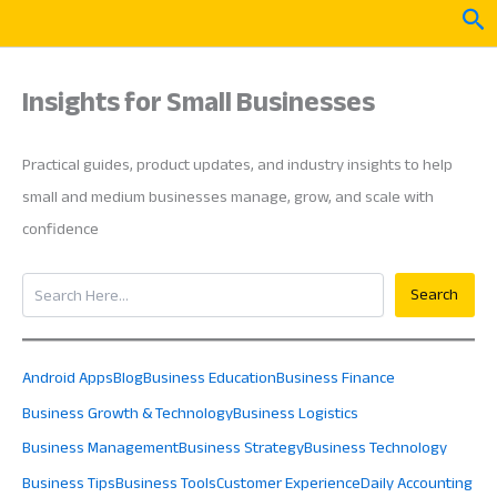
Skip
Sea
to
content
Insights for Small Businesses
Practical guides, product updates, and industry insights to help
small and medium businesses manage, grow, and scale with
confidence
Search
Search
Android Apps
Blog
Business Education
Business Finance
Business Growth & Technology
Business Logistics
Business Management
Business Strategy
Business Technology
Business Tips
Business Tools
Customer Experience
Daily Accounting