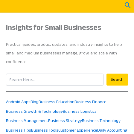
Skip
Sea
to
content
Insights for Small Businesses
Practical guides, product updates, and industry insights to help
small and medium businesses manage, grow, and scale with
confidence
Search
Search
Android Apps
Blog
Business Education
Business Finance
Business Growth & Technology
Business Logistics
Business Management
Business Strategy
Business Technology
Business Tips
Business Tools
Customer Experience
Daily Accounting