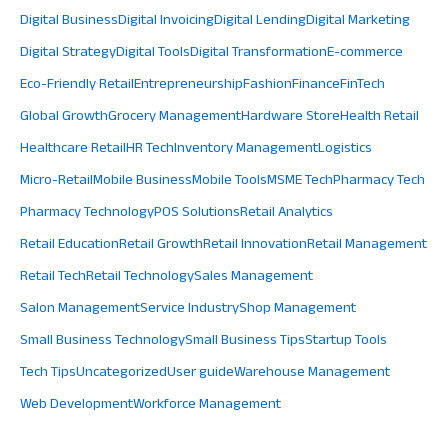
Digital Business
Digital Invoicing
Digital Lending
Digital Marketing
Digital Strategy
Digital Tools
Digital Transformation
E-commerce
Eco-Friendly Retail
Entrepreneurship
Fashion
Finance
FinTech
Global Growth
Grocery Management
Hardware Store
Health Retail
Healthcare Retail
HR Tech
Inventory Management
Logistics
Micro-Retail
Mobile Business
Mobile Tools
MSME Tech
Pharmacy Tech
Pharmacy Technology
POS Solutions
Retail Analytics
Retail Education
Retail Growth
Retail Innovation
Retail Management
Retail Tech
Retail Technology
Sales Management
Salon Management
Service Industry
Shop Management
Small Business Technology
Small Business Tips
Startup Tools
Tech Tips
Uncategorized
User guide
Warehouse Management
Web Development
Workforce Management