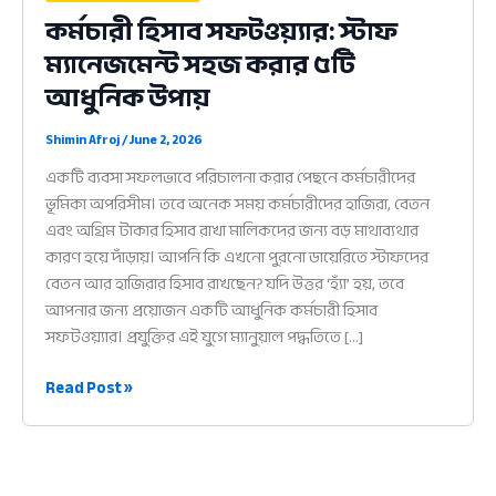
কর্মচারী হিসাব সফটওয়্যার: স্টাফ
ম্যানেজমেন্ট সহজ করার ৫টি
আধুনিক উপায়
Shimin Afroj
/
June 2, 2026
একটি ব্যবসা সফলভাবে পরিচালনা করার পেছনে কর্মচারীদের
ভূমিকা অপরিসীম। তবে অনেক সময় কর্মচারীদের হাজিরা, বেতন
এবং অগ্রিম টাকার হিসাব রাখা মালিকদের জন্য বড় মাথাব্যথার
কারণ হয়ে দাঁড়ায়। আপনি কি এখনো পুরনো ডায়েরিতে স্টাফদের
বেতন আর হাজিরার হিসাব রাখছেন? যদি উত্তর ‘হ্যাঁ’ হয়, তবে
আপনার জন্য প্রয়োজন একটি আধুনিক কর্মচারী হিসাব
সফটওয়্যার। প্রযুক্তির এই যুগে ম্যানুয়াল পদ্ধতিতে […]
কর্মচারী
Read Post »
হিসাব
সফটওয়্যার:
স্টাফ
ম্যানেজমেন্ট