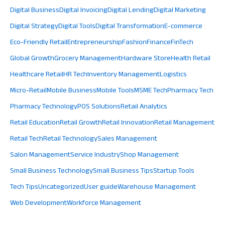
Digital Business
Digital Invoicing
Digital Lending
Digital Marketing
Digital Strategy
Digital Tools
Digital Transformation
E-commerce
Eco-Friendly Retail
Entrepreneurship
Fashion
Finance
FinTech
Global Growth
Grocery Management
Hardware Store
Health Retail
Healthcare Retail
HR Tech
Inventory Management
Logistics
Micro-Retail
Mobile Business
Mobile Tools
MSME Tech
Pharmacy Tech
Pharmacy Technology
POS Solutions
Retail Analytics
Retail Education
Retail Growth
Retail Innovation
Retail Management
Retail Tech
Retail Technology
Sales Management
Salon Management
Service Industry
Shop Management
Small Business Technology
Small Business Tips
Startup Tools
Tech Tips
Uncategorized
User guide
Warehouse Management
Web Development
Workforce Management