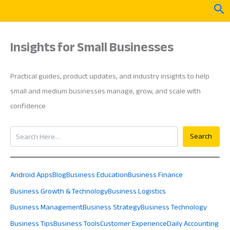
Skip
Sea
to
content
Insights for Small Businesses
Practical guides, product updates, and industry insights to help
small and medium businesses manage, grow, and scale with
confidence
Search
Search
Android Apps
Blog
Business Education
Business Finance
Business Growth & Technology
Business Logistics
Business Management
Business Strategy
Business Technology
Business Tips
Business Tools
Customer Experience
Daily Accounting