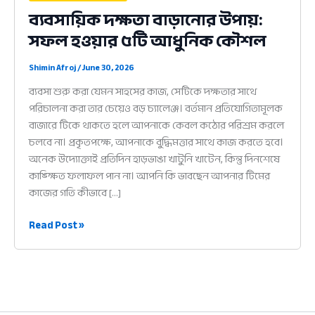
ব্যবসায়িক দক্ষতা বাড়ানোর উপায়:
সফল হওয়ার ৫টি আধুনিক কৌশল
Shimin Afroj
/
June 30, 2026
ব্যবসা শুরু করা যেমন সাহসের কাজ, সেটিকে দক্ষতার সাথে
পরিচালনা করা তার চেয়েও বড় চ্যালেঞ্জ। বর্তমান প্রতিযোগিতামূলক
বাজারে টিকে থাকতে হলে আপনাকে কেবল কঠোর পরিশ্রম করলে
চলবে না। প্রকৃতপক্ষে, আপনাকে বুদ্ধিমত্তার সাথে কাজ করতে হবে।
অনেক উদ্যোক্তাই প্রতিদিন হাড়ভাঙা খাটুনি খাটেন, কিন্তু দিনশেষে
কাঙ্ক্ষিত ফলাফল পান না। আপনি কি ভাবছেন আপনার টিমের
কাজের গতি কীভাবে […]
ব্যবসায়িক
Read Post »
দক্ষতা
বাড়ানোর
উপায়:
সফল
হওয়ার