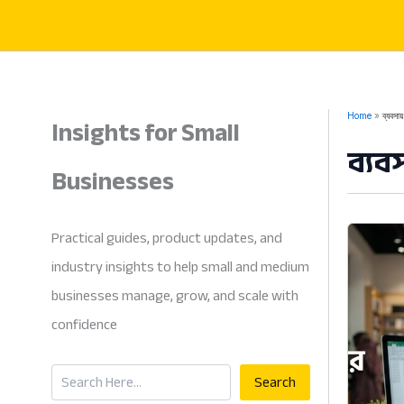
Skip
to
content
Insights for Small
Home
ব্যবসা
ব্যব
Businesses
Practical guides, product updates, and
industry insights to help small and medium
businesses manage, grow, and scale with
confidence
Search
Search