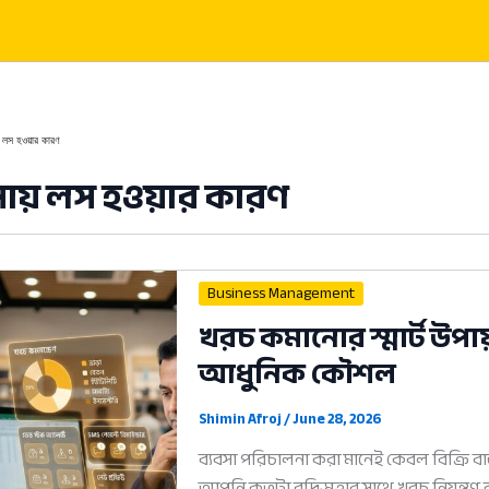
য় লস হওয়ার কারণ
সায় লস হওয়ার কারণ
Business Management
খরচ কমানোর স্মার্ট উপায
আধুনিক কৌশল
Shimin Afroj
/
June 28, 2026
ব্যবসা পরিচালনা করা মানেই কেবল বিক্রি বাড়
আপনি কতটা বুদ্ধিমত্তার সাথে খরচ নিয়ন্