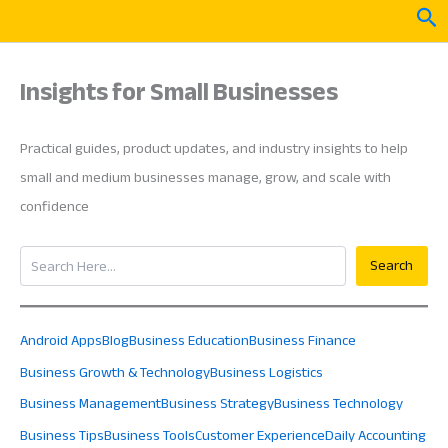
Skip
Sea
to
content
Insights for Small Businesses
Practical guides, product updates, and industry insights to help
small and medium businesses manage, grow, and scale with
confidence
Search
Search
Android Apps
Blog
Business Education
Business Finance
Business Growth & Technology
Business Logistics
Business Management
Business Strategy
Business Technology
Business Tips
Business Tools
Customer Experience
Daily Accounting