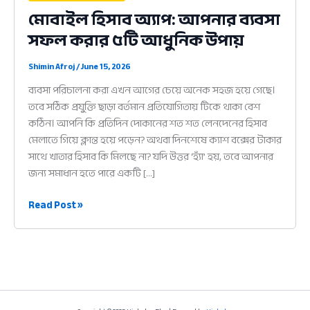
মোবাইল হিসাব অ্যাপ: আপনার ব্যবসা
সফল করার ৫টি আধুনিক উপায়
Shimin Afroj
/
June 15, 2026
ব্যবসা পরিচালনা করা এখন আগের চেয়ে অনেক সহজ হয়ে গেছে।
তবে সঠিক প্রযুক্তি ছাড়া বর্তমান প্রতিযোগিতায় টিকে থাকা বেশ
কঠিন। আপনি কি প্রতিদিন দোকানের শত শত লেনদেনের হিসাব
মেলাতে গিয়ে ক্লান্ত হয়ে পড়েন? অথবা দিনশেষে ক্যাশ বক্সের টাকার
সাথে খাতার হিসাব কি মিলছে না? যদি উত্তর ‘হ্যাঁ’ হয়, তবে আপনার
জন্য সমাধান হতে পারে একটি […]
মোবাইল
Read Post »
হিসাব
অ্যাপ:
আপনার
ব্যবসা
সফল
করার