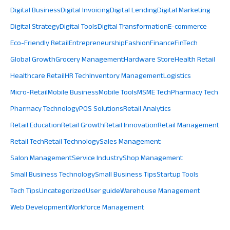
Digital Business
Digital Invoicing
Digital Lending
Digital Marketing
Digital Strategy
Digital Tools
Digital Transformation
E-commerce
Eco-Friendly Retail
Entrepreneurship
Fashion
Finance
FinTech
Global Growth
Grocery Management
Hardware Store
Health Retail
Healthcare Retail
HR Tech
Inventory Management
Logistics
Micro-Retail
Mobile Business
Mobile Tools
MSME Tech
Pharmacy Tech
Pharmacy Technology
POS Solutions
Retail Analytics
Retail Education
Retail Growth
Retail Innovation
Retail Management
Retail Tech
Retail Technology
Sales Management
Salon Management
Service Industry
Shop Management
Small Business Technology
Small Business Tips
Startup Tools
Tech Tips
Uncategorized
User guide
Warehouse Management
Web Development
Workforce Management