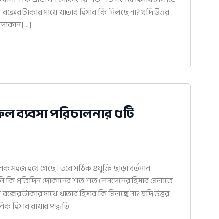
াশ বক্সের টাকার সাথে খাতার হিসাব কি মিলছে না? যদি উত্তর
 দোকান […]
ফল ব্যবসা পরিচালনার ৫টি
সহজ হয়ে গেছে। তবে সঠিক প্রযুক্তি ছাড়া বর্তমান
নি কি প্রতিদিন দোকানের শত শত লেনদেনের হিসাব মেলাতে
াশ বক্সের টাকার সাথে খাতার হিসাব কি মিলছে না? যদি উত্তর
ৈনিক হিসাব রাখার পদ্ধতি