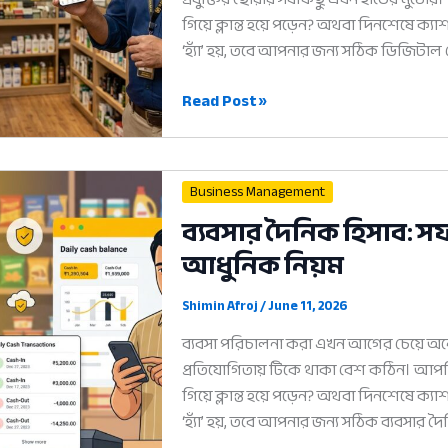
গিয়ে ক্লান্ত হয়ে পড়েন? অথবা দিনশেষে ক্য
‘হ্যাঁ’ হয়, তবে আপনার জন্য সঠিক ডিজিটাল
ডিজিটাল
Read Post »
দোকান
পরিচালনা:
ব্যবসার
Business Management
লাভ
ব্যবসার দৈনিক হিসাব: স
বাড়ানোর
আধুনিক নিয়ম
৫টি
আধুনিক
নিয়ম
Shimin Afroj
/
June 11, 2026
ব্যবসা পরিচালনা করা এখন আগের চেয়ে অনেক 
প্রতিযোগিতায় টিকে থাকা বেশ কঠিন। আপ
গিয়ে ক্লান্ত হয়ে পড়েন? অথবা দিনশেষে ক্য
‘হ্যাঁ’ হয়, তবে আপনার জন্য সঠিক ব্যবসার দ