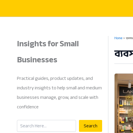
Skip
to
content
Insights for Small
Home
ব্যবসার
ব্যব
Businesses
Practical guides, product updates, and
industry insights to help small and medium
businesses manage, grow, and scale with
confidence
Search
Search