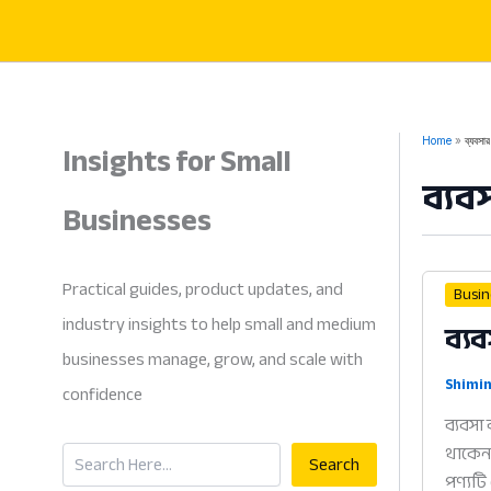
Skip
to
content
Insights for Small
Home
ব্যবসার 
ব্যবস
Businesses
Practical guides, product updates, and
Busi
industry insights to help small and medium
ব্য
businesses manage, grow, and scale with
Shimin
confidence
ব্যবসা
Search
থাকেন?
Search
পণ্যটি