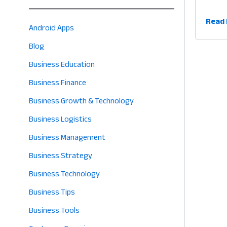
ব্যবসা
Read 
Android Apps
অটোম
Blog
সফটওয
আপন
Business Education
ব্যবস
Business Finance
কাজ
সহজ
Business Growth & Technology
করার
Business Logistics
৫টি
Business Management
উপায়
Business Strategy
Business Technology
Business Tips
Business Tools