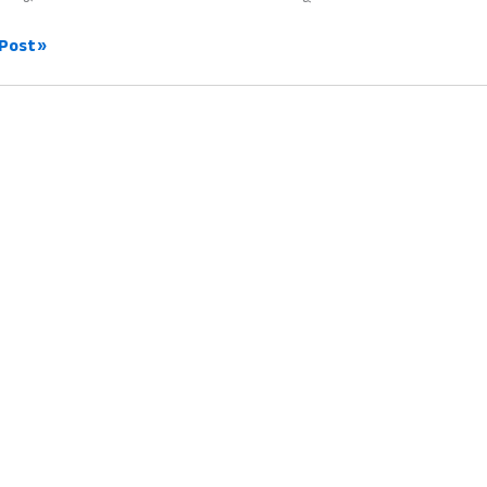
Post »
েশন
়্যার:
ার
ার