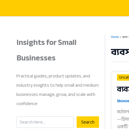
Skip
to
content
Insights for Small
Home
ব্যবসা
ব্যব
Businesses
Practical guides, product updates, and
Uncat
industry insights to help small and medium
ব্য
businesses manage, grow, and scale with
Shimin
confidence
বর্তমা
Search
—হিসাব
Search
একটি 