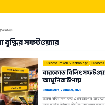
বৃদ্ধির সফটওয়্যার
া বৃদ্ধির সফটওয়্যার
Business Growth & Technology
Business
বারকোড বিলিং সফটওয়্যা
আধুনিক উপায়
Shimin Afroj
/
June 21, 2026
ব্যবসা পরিচালনা করা এখন আগের চেয়ে অনেক
আর লাইনে দাঁড়িয়ে দীর্ঘক্ষণ অপেক্ষা কর