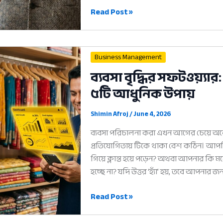
ফ্রি
Read Post »
হিসাব
অ্যাপ:
আপনার
Business Management
ব্যবসার
ব্যবসা বৃদ্ধির সফটওয়্
হিসাব
৫টি আধুনিক উপায়
সহজ
করার
৫টি
Shimin Afroj
/
June 4, 2026
আধুনিক
ব্যবসা পরিচালনা করা এখন আগের চেয়ে অনেক 
উপায়
প্রতিযোগিতায় টিকে থাকা বেশ কঠিন। আপ
গিয়ে ক্লান্ত হয়ে পড়েন? অথবা আপনার কি ম
হচ্ছে না? যদি উত্তর ‘হ্যাঁ’ হয়, তবে আপনার জন
ব্যবসা
Read Post »
বৃদ্ধির
সফটওয়্যার: