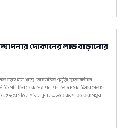
যার: আপনার দোকানের লাভ বাড়ানোর
সহজ হয়ে গেছে। তবে সঠিক প্রযুক্তি ছাড়া বর্তমান
নি কি প্রতিদিন দোকানের শত শত লেনদেনের হিসাব মেলাতে
নে হচ্ছে যে সঠিক পরিকল্পনার অভাবে ব্যবসা বড় করা সম্ভব
্য