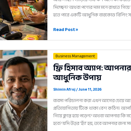
দিচ্ছেন? অথবা পণ্যের দাম মনে রাখতে গিয়ে হ
হতে পারে একটি আধুনিক বারকোড বিলিং সফটও
বারকোড
Read Post »
বিলিং
সফটওয়্যার:
দোকানের
Business Management
বিক্রি
ফ্রি হিসাব অ্যাপ: আপনা
দ্রুত
আধুনিক উপায়
করার
৫টি
আধুনিক
Shimin Afroj
/
June 11, 2026
উপায়
ব্যবসা পরিচালনা করা এখন আগের চেয়ে অনেক 
প্রতিযোগিতায় টিকে থাকা বেশ কঠিন। আপ
গিয়ে ক্লান্ত হয়ে পড়েন? অথবা আপনার কি
হবে? যদি উত্তর ‘হ্যাঁ’ হয়, তবে আপনার জন্য 