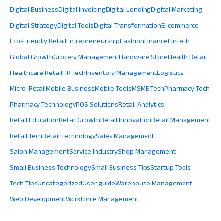
Digital Business
Digital Invoicing
Digital Lending
Digital Marketing
Digital Strategy
Digital Tools
Digital Transformation
E-commerce
Eco-Friendly Retail
Entrepreneurship
Fashion
Finance
FinTech
Global Growth
Grocery Management
Hardware Store
Health Retail
Healthcare Retail
HR Tech
Inventory Management
Logistics
Micro-Retail
Mobile Business
Mobile Tools
MSME Tech
Pharmacy Tech
Pharmacy Technology
POS Solutions
Retail Analytics
Retail Education
Retail Growth
Retail Innovation
Retail Management
Retail Tech
Retail Technology
Sales Management
Salon Management
Service Industry
Shop Management
Small Business Technology
Small Business Tips
Startup Tools
Tech Tips
Uncategorized
User guide
Warehouse Management
Web Development
Workforce Management