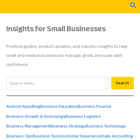
Skip
Sea
to
content
Insights for Small Businesses
Practical guides, product updates, and industry insights to help
small and medium businesses manage, grow, and scale with
confidence
Search
Search
Android Apps
Blog
Business Education
Business Finance
Business Growth & Technology
Business Logistics
Business Management
Business Strategy
Business Technology
Business Tips
Business Tools
Customer Experience
Daily Accounting