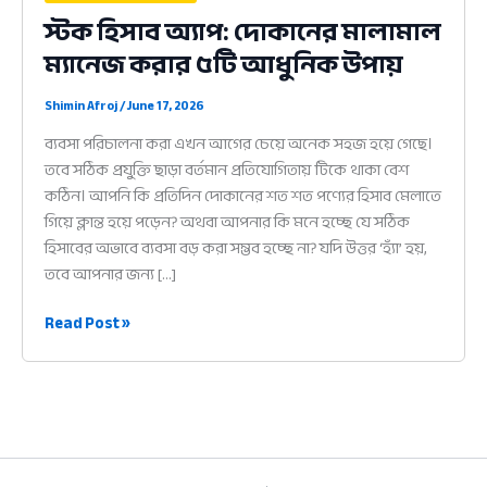
স্টক হিসাব অ্যাপ: দোকানের মালামাল
ম্যানেজ করার ৫টি আধুনিক উপায়
Shimin Afroj
/
June 17, 2026
ব্যবসা পরিচালনা করা এখন আগের চেয়ে অনেক সহজ হয়ে গেছে।
তবে সঠিক প্রযুক্তি ছাড়া বর্তমান প্রতিযোগিতায় টিকে থাকা বেশ
কঠিন। আপনি কি প্রতিদিন দোকানের শত শত পণ্যের হিসাব মেলাতে
গিয়ে ক্লান্ত হয়ে পড়েন? অথবা আপনার কি মনে হচ্ছে যে সঠিক
হিসাবের অভাবে ব্যবসা বড় করা সম্ভব হচ্ছে না? যদি উত্তর ‘হ্যাঁ’ হয়,
তবে আপনার জন্য […]
স্টক
Read Post »
হিসাব
অ্যাপ:
দোকানের
মালামাল
ম্যানেজ
করার