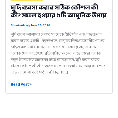
মুদি ব্যবসা করার সঠিক কৌশল কী
কী? সফল হওয়ার ৫টি আধুনিক উপায়
Shimin Afroj
/
June 24, 2026
মুদি ব্যবসা আমাদের দেশের সবথেকে স্থিতিশীল এবং লাভজনক
ব্যবসাগুলোর একটি। প্রকৃতপক্ষে, মানুষের নিত্যপ্রয়োজনীয় পণ্যের
চাহিদা কখনোই শেষ হয় না। তবে বর্তমান সময়ে পাড়ায় পাড়ায়
অনেক দোকান হওয়ায় প্রতিযোগিতা অনেক বেড়ে গেছে। অনেক
নতুন উদ্যোক্তাই আমাদের কাছে জানতে চান, মুদি ব্যবসা করার
সঠিক কৌশল কী কী? কেবল দোকান দিলেই এখন আর কাঙ্ক্ষিত
লাভ আসে না। বরং সঠিক পরিকল্পনা […]
মুদি
Read Post »
ব্যবসা
করার
সঠিক
কৌশল
কী