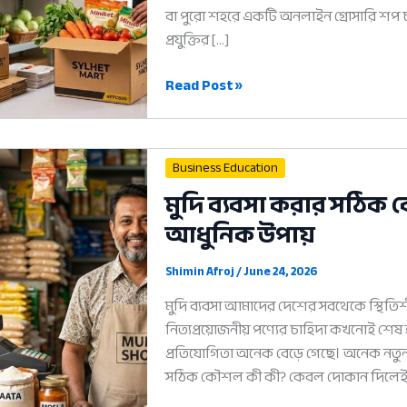
বা পুরো শহরে একটি অনলাইন গ্রোসারি শপ চ
প্রযুক্তির […]
অনলাইনে
Read Post »
মুদি
ব্যবসা:
শুরু
Business Education
থেকে
মুদি ব্যবসা করার সঠিক
সফল
আধুনিক উপায়
হওয়ার
পূর্ণাঙ্গ
গাইড
Shimin Afroj
/
June 24, 2026
মুদি ব্যবসা আমাদের দেশের সবথেকে স্থিতি
নিত্যপ্রয়োজনীয় পণ্যের চাহিদা কখনোই শেষ হ
প্রতিযোগিতা অনেক বেড়ে গেছে। অনেক নতুন
সঠিক কৌশল কী কী? কেবল দোকান দিলেই এ