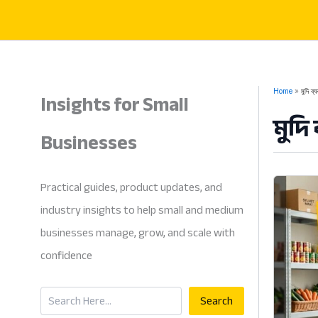
Skip
to
content
Insights for Small
Home
মুদি ব
মুদি
Businesses
Practical guides, product updates, and
industry insights to help small and medium
businesses manage, grow, and scale with
confidence
Search
Search