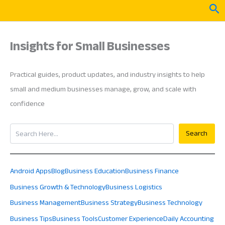
Skip
Sea
to
content
Insights for Small Businesses
Practical guides, product updates, and industry insights to help
small and medium businesses manage, grow, and scale with
confidence
Search
Search
Android Apps
Blog
Business Education
Business Finance
Business Growth & Technology
Business Logistics
Business Management
Business Strategy
Business Technology
Business Tips
Business Tools
Customer Experience
Daily Accounting