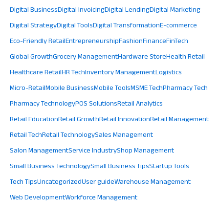
Digital Business
Digital Invoicing
Digital Lending
Digital Marketing
Digital Strategy
Digital Tools
Digital Transformation
E-commerce
Eco-Friendly Retail
Entrepreneurship
Fashion
Finance
FinTech
Global Growth
Grocery Management
Hardware Store
Health Retail
Healthcare Retail
HR Tech
Inventory Management
Logistics
Micro-Retail
Mobile Business
Mobile Tools
MSME Tech
Pharmacy Tech
Pharmacy Technology
POS Solutions
Retail Analytics
Retail Education
Retail Growth
Retail Innovation
Retail Management
Retail Tech
Retail Technology
Sales Management
Salon Management
Service Industry
Shop Management
Small Business Technology
Small Business Tips
Startup Tools
Tech Tips
Uncategorized
User guide
Warehouse Management
Web Development
Workforce Management