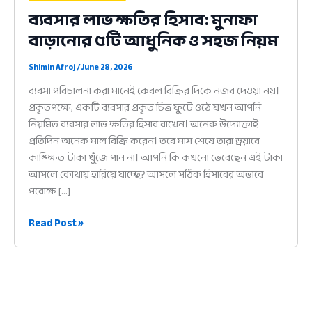
ব্যবসার লাভ ক্ষতির হিসাব: মুনাফা
বাড়ানোর ৫টি আধুনিক ও সহজ নিয়ম
Shimin Afroj
/
June 28, 2026
ব্যবসা পরিচালনা করা মানেই কেবল বিক্রির দিকে নজর দেওয়া নয়।
প্রকৃতপক্ষে, একটি ব্যবসার প্রকৃত চিত্র ফুটে ওঠে যখন আপনি
নিয়মিত ব্যবসার লাভ ক্ষতির হিসাব রাখেন। অনেক উদ্যোক্তাই
প্রতিদিন অনেক মাল বিক্রি করেন। তবে মাস শেষে তারা ড্রয়ারে
কাঙ্ক্ষিত টাকা খুঁজে পান না। আপনি কি কখনো ভেবেছেন এই টাকা
আসলে কোথায় হারিয়ে যাচ্ছে? আসলে সঠিক হিসাবের অভাবে
পরোক্ষ […]
ব্যবসার
Read Post »
লাভ
ক্ষতির
হিসাব:
মুনাফা
বাড়ানোর