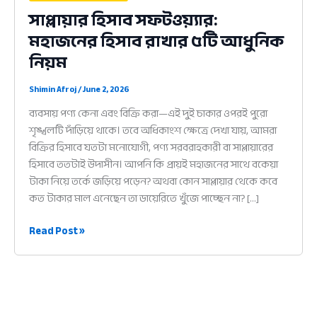
সাপ্লায়ার হিসাব সফটওয়্যার:
মহাজনের হিসাব রাখার ৫টি আধুনিক
নিয়ম
Shimin Afroj
/
June 2, 2026
ব্যবসায় পণ্য কেনা এবং বিক্রি করা—এই দুই চাকার ওপরই পুরো
শৃঙ্খলটি দাঁড়িয়ে থাকে। তবে অধিকাংশ ক্ষেত্রে দেখা যায়, আমরা
বিক্রির হিসাবে যতটা মনোযোগী, পণ্য সরবরাহকারী বা সাপ্লায়ারের
হিসাবে ততটাই উদাসীন। আপনি কি প্রায়ই মহাজনের সাথে বকেয়া
টাকা নিয়ে তর্কে জড়িয়ে পড়েন? অথবা কোন সাপ্লায়ার থেকে কবে
কত টাকার মাল এনেছেন তা ডায়েরিতে খুঁজে পাচ্ছেন না? […]
সাপ্লায়ার
Read Post »
হিসাব
সফটওয়্যার:
মহাজনের
হিসাব
রাখার