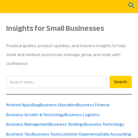
Skip
Sea
to
content
Insights for Small Businesses
Practical guides, product updates, and industry insights to help
small and medium businesses manage, grow, and scale with
confidence
Search
Search
Android Apps
Blog
Business Education
Business Finance
Business Growth & Technology
Business Logistics
Business Management
Business Strategy
Business Technology
Business Tips
Business Tools
Customer Experience
Daily Accounting