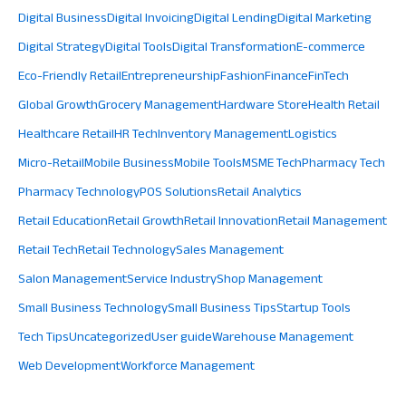
Digital Business
Digital Invoicing
Digital Lending
Digital Marketing
Digital Strategy
Digital Tools
Digital Transformation
E-commerce
Eco-Friendly Retail
Entrepreneurship
Fashion
Finance
FinTech
Global Growth
Grocery Management
Hardware Store
Health Retail
Healthcare Retail
HR Tech
Inventory Management
Logistics
Micro-Retail
Mobile Business
Mobile Tools
MSME Tech
Pharmacy Tech
Pharmacy Technology
POS Solutions
Retail Analytics
Retail Education
Retail Growth
Retail Innovation
Retail Management
Retail Tech
Retail Technology
Sales Management
Salon Management
Service Industry
Shop Management
Small Business Technology
Small Business Tips
Startup Tools
Tech Tips
Uncategorized
User guide
Warehouse Management
Web Development
Workforce Management