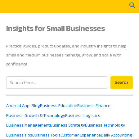
Skip
Sea
to
content
Insights for Small Businesses
Practical guides, product updates, and industry insights to help
small and medium businesses manage, grow, and scale with
confidence
Search
Search
Android Apps
Blog
Business Education
Business Finance
Business Growth & Technology
Business Logistics
Business Management
Business Strategy
Business Technology
Business Tips
Business Tools
Customer Experience
Daily Accounting