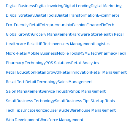
Digital Business
Digital Invoicing
Digital Lending
Digital Marketing
Digital Strategy
Digital Tools
Digital Transformation
E-commerce
Eco-Friendly Retail
Entrepreneurship
Fashion
Finance
FinTech
Global Growth
Grocery Management
Hardware Store
Health Retail
Healthcare Retail
HR Tech
Inventory Management
Logistics
Micro-Retail
Mobile Business
Mobile Tools
MSME Tech
Pharmacy Tech
Pharmacy Technology
POS Solutions
Retail Analytics
Retail Education
Retail Growth
Retail Innovation
Retail Management
Retail Tech
Retail Technology
Sales Management
Salon Management
Service Industry
Shop Management
Small Business Technology
Small Business Tips
Startup Tools
Tech Tips
Uncategorized
User guide
Warehouse Management
Web Development
Workforce Management