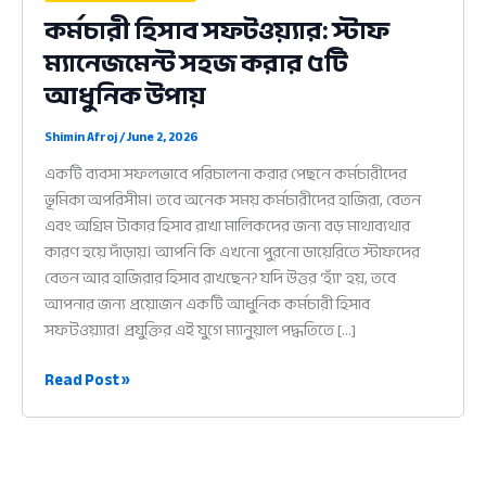
কর্মচারী হিসাব সফটওয়্যার: স্টাফ
ম্যানেজমেন্ট সহজ করার ৫টি
আধুনিক উপায়
Shimin Afroj
/
June 2, 2026
একটি ব্যবসা সফলভাবে পরিচালনা করার পেছনে কর্মচারীদের
ভূমিকা অপরিসীম। তবে অনেক সময় কর্মচারীদের হাজিরা, বেতন
এবং অগ্রিম টাকার হিসাব রাখা মালিকদের জন্য বড় মাথাব্যথার
কারণ হয়ে দাঁড়ায়। আপনি কি এখনো পুরনো ডায়েরিতে স্টাফদের
বেতন আর হাজিরার হিসাব রাখছেন? যদি উত্তর ‘হ্যাঁ’ হয়, তবে
আপনার জন্য প্রয়োজন একটি আধুনিক কর্মচারী হিসাব
সফটওয়্যার। প্রযুক্তির এই যুগে ম্যানুয়াল পদ্ধতিতে […]
কর্মচারী
Read Post »
হিসাব
সফটওয়্যার:
স্টাফ
ম্যানেজমেন্ট