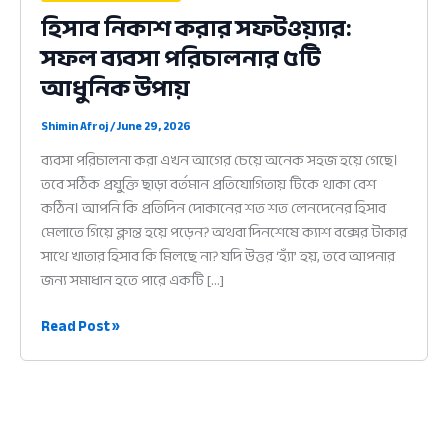
হিসাব নিকাশ করার সফটওয়্যার:
সফল ব্যবসা পরিচালনার ৫টি
আধুনিক উপায়
Shimin Afroj
/
June 29, 2026
ব্যবসা পরিচালনা করা এখন আগের চেয়ে অনেক সহজ হয়ে গেছে।
তবে সঠিক প্রযুক্তি ছাড়া বর্তমান প্রতিযোগিতায় টিকে থাকা বেশ
কঠিন। আপনি কি প্রতিদিন দোকানের শত শত লেনদেনের হিসাব
মেলাতে গিয়ে ক্লান্ত হয়ে পড়েন? অথবা দিনশেষে ক্যাশ বক্সের টাকার
সাথে খাতার হিসাব কি মিলছে না? যদি উত্তর ‘হ্যাঁ’ হয়, তবে আপনার
জন্য সমাধান হতে পারে একটি […]
হিসাব
Read Post »
নিকাশ
করার
সফটওয়্যার:
সফল
ব্যবসা