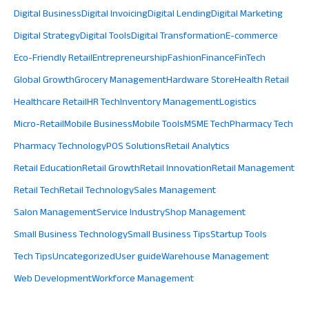
Digital Business
Digital Invoicing
Digital Lending
Digital Marketing
Digital Strategy
Digital Tools
Digital Transformation
E-commerce
Eco-Friendly Retail
Entrepreneurship
Fashion
Finance
FinTech
Global Growth
Grocery Management
Hardware Store
Health Retail
Healthcare Retail
HR Tech
Inventory Management
Logistics
Micro-Retail
Mobile Business
Mobile Tools
MSME Tech
Pharmacy Tech
Pharmacy Technology
POS Solutions
Retail Analytics
Retail Education
Retail Growth
Retail Innovation
Retail Management
Retail Tech
Retail Technology
Sales Management
Salon Management
Service Industry
Shop Management
Small Business Technology
Small Business Tips
Startup Tools
Tech Tips
Uncategorized
User guide
Warehouse Management
Web Development
Workforce Management