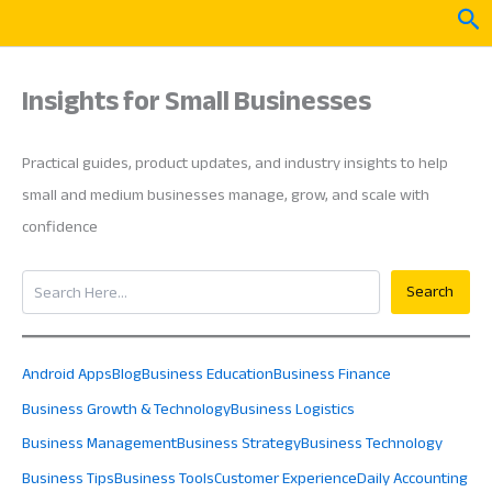
Skip
Sea
to
content
Insights for Small Businesses
Practical guides, product updates, and industry insights to help
small and medium businesses manage, grow, and scale with
confidence
Search
Search
Android Apps
Blog
Business Education
Business Finance
Business Growth & Technology
Business Logistics
Business Management
Business Strategy
Business Technology
Business Tips
Business Tools
Customer Experience
Daily Accounting